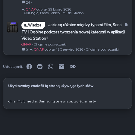
a
24
n
QNAP
29 Lipiec 2026
i
QuMagie, Photo, Video i Music Station
e
A
Jakie są różnice między typami Film, Serial
Wiedza
r
TV i Ogólne podczas tworzenia nowej kategorii w aplikacji
t
Video Station?
y
QNAP
Oficjalne podręczniki
k
QNAP
13 Czerwiec 2026
Oficjalne podręczniki
0
u
ł
Facebook
Reddit
WhatsApp
E-mail
Link
Udostępnij:
Użytkownicy znaleźli tą stronę używając tych słów:
dlna
Multimedia
Samsung telewizor
zdjęcia na tv