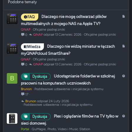
Podobne tematy
Verdana
A
Dlaczego nie mogę odtwarzać plików
FAQ
r
multimedialnych z mojego NAS na Apple TV?
t
QNAP
Oficjalne podręczniki
y
QNAP
13 Czerwiec 2026
Oficjalne podręczniki
0
k
u
A
Dlaczego nie widzę miniatur w łączach
Wiedza
ł
r
myQNAPcloud SmartShare?
t
QNAP
Oficjalne podręczniki
y
QNAP
13 Czerwiec 2026
Oficjalne podręczniki
0
k
u
P
Udostępnianie folderów w szkolnej
Dyskusja
B
ł
y
pracowni na komputerach uczniowskich
t
Brunon
Podstawowe ustawienia i inicjalizacja systemu
a
17
n
Brunon
24 Luty 2026
i
Podstawowe ustawienia i inicjalizacja systemu
e
P
Plex i oglądanie filmów na TV tylko w
Dyskusja
y
sieci domowej.
t
Portal
QuMagie, Photo, Video i Music Station