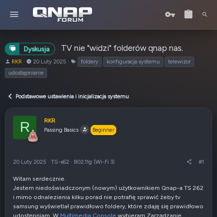
TV nie "widzi" folderów qnap nas.
Dyskusja
A
o
T
RKR
20 Luty 2025
foldery
konfiguracja systemu
telewizor
u
d
a
udostępnianie
t
:
g
o
i
r
Podstawowe ustawienia i inicjalizacja systemu
t
e
RKR
m
R
Passing Basics
a
Beginner
t
u
20 Luty 2025
·
TS-x62
·
802.11g (Wi-Fi 3)
#1
Witam serdecznie.
Jestem niedoświadczonym (nowym) użytkownikiem Qnap-a TS 262
i mimo odnalezienia kilku porad nie potrafię sprawić żeby tv
samsung wyświetlał prawidłowo foldery, które zdaję się prawidłowo
udostępniam. W
Multimedia Console
wybieram Zarządzanie