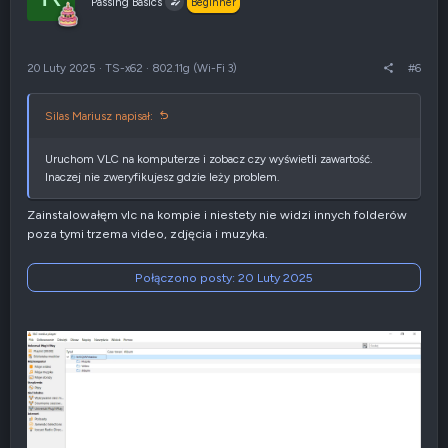
Passing Basics
Beginner
w
e
g
n
ó
i
r
e
20 Luty 2025
·
TS-x62
·
802.11g (Wi-Fi 3)
#6
ę
n
e
g
Silas Mariusz napisał:
a
t
y
Uruchom VLC na komputerze i zobacz czy wyświetli zawartość.
w
Inaczej nie zweryfikujesz gdzie leży problem.
n
e
Zainstalowałęm vlc na kompie i niestety nie widzi innych folderów
poza tymi trzema video, zdjęcia i muzyka.
Połączono posty:
20 Luty 2025