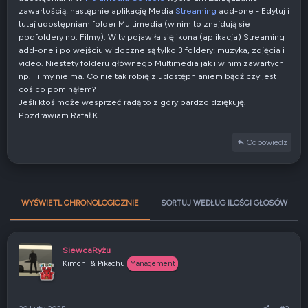
zawartością, następnie aplikację Media
Streaming
add-one - Edytuj i
tutaj udostępniam folder Multimedia (w nim to znajdują sie
podfoldery np. Filmy). W tv pojawiła się ikona (aplikacja) Streaming
add-one i po wejściu widoczne są tylko 3 foldery: muzyka, zdjęcia i
video. Niestety folderu głównego Multimedia jak i w nim zawartych
np. Filmy nie ma. Co nie tak robię z udostępnianiem bądź czy jest
coś co pominąłem?
Jeśli ktoś może wesprzeć radą to z góry bardzo dziękuję.
Pozdrawiam Rafał K.
Odpowiedz
WYŚWIETL CHRONOLOGICZNIE
SORTUJ WEDŁUG ILOŚCI GŁOSÓW
SiewcaRyżu
Kimchi & Pikachu
Management