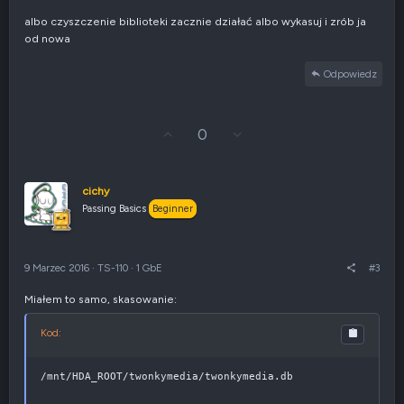
albo czyszczenie biblioteki zacznie działać albo wykasuj i zrób ja
od nowa
Odpowiedz
G
Z
0
ł
g
o
ł
s
o
u
s
cichy
j
z
Passing Basics
Beginner
w
e
g
n
ó
i
r
e
9 Marzec 2016
·
TS-110
·
1 GbE
#3
ę
n
e
Miałem to samo, skasowanie:
g
a
t
Kod:
y
w
n
/mnt/HDA_ROOT/twonkymedia/twonkymedia.db
e