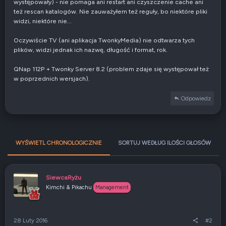
występowały) - nie pomaga ani restart ani czyszczenie cache ani
też rescan katalogów. Nie zauważyłem też reguły, bo niektóre pliki
widzi, niektóre nie...
Oczywiście TV (ani aplikacja TwonkyMedia) nie odtwarza tych
plików, widzi jednak ich nazwę, długość i format, rok.
QNap 112P + Twonky Server 8.2 (problem zdaje się występował też
w poprzednich wersjach).
Odpowiedz
WYŚWIETL CHRONOLOGICZNIE
SORTUJ WEDŁUG ILOŚCI GŁOSÓW
SiewcaRyżu
Kimchi & Pikachu
Management
28 Luty 2016
#2