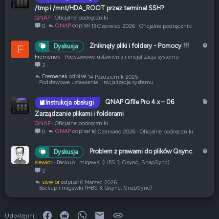
r
/tmp i /mnt/HDA_ROOT przez terminal SSH?
t
QNAP
Oficjalne podręczniki
y
QNAP
13 Czerwiec 2026
Oficjalne podręczniki
0
k
u
P
Zniknęły pliki i foldery - Pomocy !!!
Dyskusja
F
ł
y
Fremenek
Podstawowe ustawienia i inicjalizacja systemu
t
2
a
Fremenek
14 Październik 2025
n
Podstawowe ustawienia i inicjalizacja systemu
i
e
A
QNAP Qfile Pro 4.x – 06
Instrukcja obsługi
r
Zarządzanie plikami i folderami
t
QNAP
Oficjalne podręczniki
y
QNAP
16 Czerwiec 2026
Oficjalne podręczniki
0
k
u
P
Problem z prawami do plików Qsync
Dyskusja
ł
y
siewior
Backup i migawki (HBS 3, Qsync, SnapSync)
t
2
a
siewior
6 Marzec 2026
n
Backup i migawki (HBS 3, Qsync, SnapSync)
i
e
Facebook
Reddit
WhatsApp
E-mail
Link
Udostępnij: