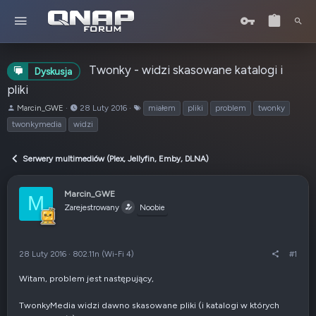
Twonky - widzi skasowane katalogi i
Dyskusja
pliki
A
o
T
Marcin_GWE
28 Luty 2016
miałem
pliki
problem
twonky
u
d
a
twonkymedia
widzi
t
:
g
o
i
r
Serwery multimediów (Plex, Jellyfin, Emby, DLNA)
t
e
Marcin_GWE
m
M
Zarejestrowany
a
Noobie
t
u
28 Luty 2016
·
802.11n (Wi-Fi 4)
#1
Witam, problem jest następujący,
TwonkyMedia widzi dawno skasowane pliki (i katalogi w których