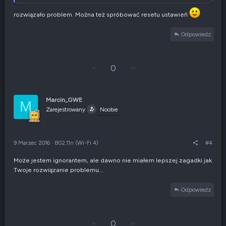
rozwiązało problem. Można też spróbować resetu ustawień
Odpowiedz
G
Z
0
ł
g
o
ł
s
o
u
s
Marcin_GWE
M
j
z
Zarejestrowany
Noobie
w
e
g
n
ó
i
r
e
9 Marzec 2016
·
802.11n (Wi-Fi 4)
#4
ę
n
e
Może jestem ignorantem, ale dawno nie miałem lepszej zagadki jak
g
Twoje rozwiązanie problemu...
a
t
y
Odpowiedz
w
n
e
G
Z
0