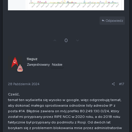
Odpowiedz
G
Z
0
ł
g
o
ł
s
o
u
s
tlaguz
j
z
Zarejestrowany
Noobie
w
e
g
n
ó
i
r
e
28 Październik 2024
#17
ę
n
e
Cześć,
g
temat ten wyświetla się wysoko w google, więc odgrzebuję temat,
a
t
aby dokonać małego sprostowania odnośnie listy adresów IP z
y
posta #14. Błędnie zawiera on mój prefiks 80.249.130.0/24, który
w
został mi przypisany przez RIPE NCC w 2020 roku, a do 2018 roku
n
faktycznie był przypisany do podmiotu z Rosji. Od dwóch lat
e
borykam się z problemem blokowania mnie przez administratorów