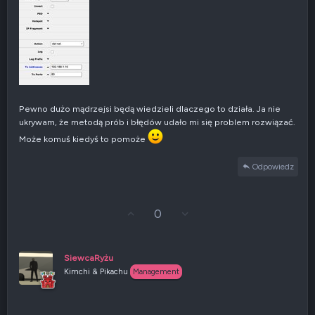
Pewno dużo mądrzejsi będą wiedzieli dlaczego to działa. Ja nie
ukrywam, że metodą prób i błędów udało mi się problem rozwiązać.
Może komuś kiedyś to pomoże
Odpowiedz
G
Z
0
ł
g
o
ł
s
o
u
s
SiewcaRyżu
j
z
Kimchi & Pikachu
Management
w
e
g
n
ó
i
r
e