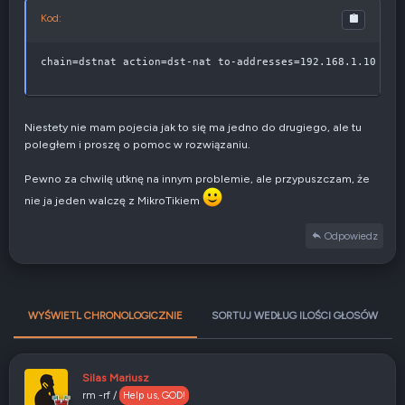
Kod:
chain=dstnat action=dst-nat to-addresses=192.168.1.10 to-
Niestety nie mam pojecia jak to się ma jedno do drugiego, ale tu
poległem i proszę o pomoc w rozwiązaniu.
Pewno za chwilę utknę na innym problemie, ale przypuszczam, że
nie ja jeden walczę z MikroTikiem
Odpowiedz
WYŚWIETL CHRONOLOGICZNIE
SORTUJ WEDŁUG ILOŚCI GŁOSÓW
Silas Mariusz
rm -rf /
Help us, GOD!