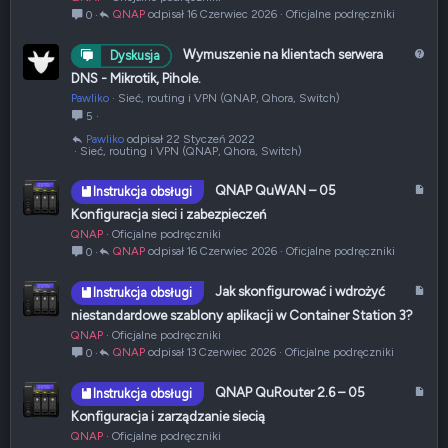
y
QNAP
16 Czerwiec 2026
Oficjalne podręczniki
0
k
u
P
Wymuszenie na klientach serwera
Dyskusja
ł
y
DNS - Mikrotik, Pihole.
t
Pawliko
Sieć, routing i VPN (QNAP, Qhora, Switch)
a
5
n
Pawliko
22 Styczeń 2022
i
Sieć, routing i VPN (QNAP, Qhora, Switch)
e
A
QNAP QuWAN – 05
Instrukcja obsługi
r
Konfiguracja sieci i zabezpieczeń
t
QNAP
Oficjalne podręczniki
y
QNAP
16 Czerwiec 2026
Oficjalne podręczniki
0
k
u
A
Jak skonfigurować i wdrożyć
Instrukcja obsługi
ł
r
niestandardowe szablony aplikacji w Container Station 3?
t
QNAP
Oficjalne podręczniki
y
QNAP
13 Czerwiec 2026
Oficjalne podręczniki
0
k
u
A
QNAP QuRouter 2.6 – 05
Instrukcja obsługi
ł
r
Konfiguracja i zarządzanie siecią
t
QNAP
Oficjalne podręczniki
y