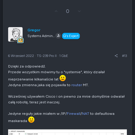
G
Z
0
ł
g
o
ł
s
o
u
s
Gregor
j
z
Systems Admin...
Q's Expert
w
e
g
n
ó
i
r
e
6 Wrzesień 2022
·
TS-239 Pro II
·
1 GbE
#13
ę
n
e
Dzięki za odpowiedź.
g
Przede wszystkim mówimy tu o "systemie", który działał
a
t
nieprzerwanie kilkanaście lat
y
Jedyna zmienna jaka się pojawiła to
router
MT.
w
n
Wcześniej używałem Cisco i on pewno za mnie domyślnie odwalał
e
całą robotę, teraz jest inaczej.
Jedyne reguły jakie miałem w /IP/
Firewall
/
NAT
to defaultowa
maskarada