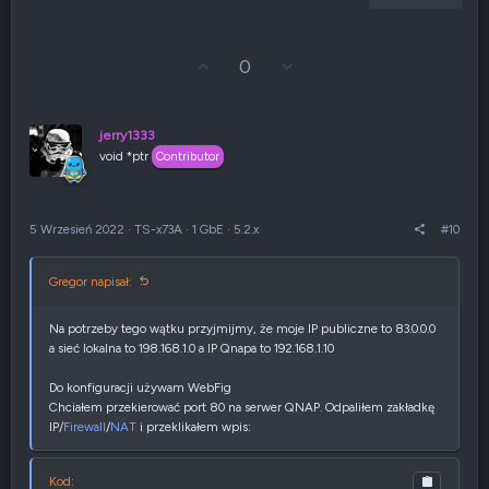
G
Z
0
ł
g
o
ł
s
o
u
s
jerry1333
j
z
void *ptr
Contributor
w
e
g
n
ó
i
r
e
5 Wrzesień 2022
·
TS-x73A
·
1 GbE
·
5.2.x
#10
ę
n
e
g
Gregor napisał:
a
t
y
Na potrzeby tego wątku przyjmijmy, że moje IP publiczne to 83.0.0.0
w
a sieć lokalna to 198.168.1.0 a IP Qnapa to 192.168.1.10
n
e
Do konfiguracji używam WebFig
Chciałem przekierować port 80 na serwer QNAP. Odpaliłem zakładkę
IP/
Firewall
/
NAT
i przeklikałem wpis:
Kod: