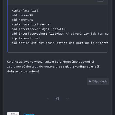
/interface list

add name=WAN

add name=LAN

/interface list member

add interface=bridge1 list=LAN

add interface=ether1 list=WAN // ether1 czy jak tam nazwał
/ip firewall nat

add action=dst-nat chain=dstnat dst-port=80 in-interface-
Kolejna sprawa to włącz funkcję Safe Mode (nie pozwoli ci
zablokować dostępu do routera przez głupią konfigurację jeśli
dobrze to rozumiem).
Odpowiedz
G
Z
0
ł
g
o
ł
s
o
u
s
Gregor