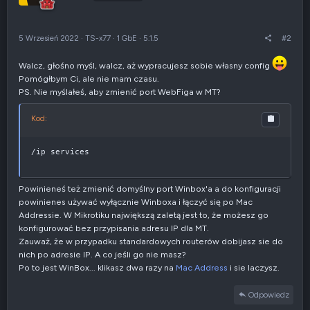
5 Wrzesień 2022
·
TS-x77
·
1 GbE
·
5.1.5
#2
Walcz, głośno myśl, walcz, aż wypracujesz sobie własny config
Pomógłbym Ci, ale nie mam czasu.
PS. Nie myślałeś, aby zmienić port WebFiga w MT?
Kod:
/ip services
Powinieneś też zmienić domyślny port Winbox'a a do konfiguracji
powinienes używać wyłącznie Winboxa i łączyć się po Mac
Addressie. W Mikrotiku największą zaletą jest to, że możesz go
konfigurować bez przypisania adresu IP dla MT.
Zauważ, że w przypadku standardowych routerów dobijasz sie do
nich po adresie IP. A co jeśli go nie masz?
Po to jest WinBox... klikasz dwa razy na
Mac Address
i sie laczysz.
Odpowiedz