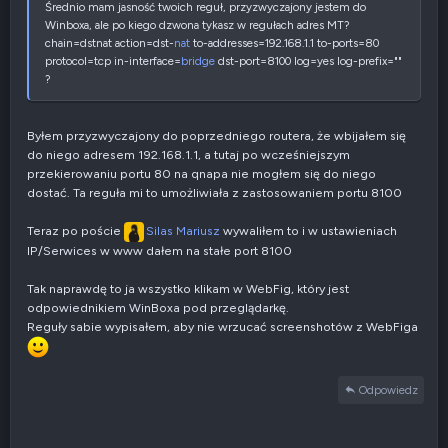
y
Średnio mam jasność twoich reguł, przyzwyczajony jestem do
w
Winboxa, ale po kiego dzwona tykasz w regułach adres MT?
n
chain=dstnat action=dst-
nat
to-addresses=192.168.1.1 to-ports=80
e
protocol=tcp in-interface=
bridge
dst-port=8100 log=yes log-prefix=""
?
Byłem przyzwyczajony do poprzedniego routera, że wbijałem się
do niego adresem 192.168.1.1, a tutaj po wcześniejszym
przekierowaniu portu 80 na qnapa nie mogłem się do niego
dostać. Ta reguła mi to umożliwiała z zastosowaniem portu 8100
Teraz po poście
Silas Mariusz
wywaliłem to i w ustawieniach
IP/Serwices w www dałem na stałe port 8100
Tak naprawdę to ja wszystko klikam w WebFig, który jest
odpowiednikiem WinBoxa pod przeglądarkę.
Reguły sabie wypisałem, aby nie wrzucać screenshotów z WebFiga
Odpowiedz