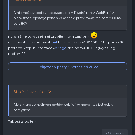
a
t
y
A nie możesz sobie zresetować tego MT wejść przez WebFiga i z
w
pierwszego lepszego poradnika w necie przekirować ten port 8100 na
n
port 80?
e
no właśnie to wcześniej zrobiłem tym zapisem
chain=dstnat action=dst-
nat
to-addresses=192.168.1.1 to-ports=80
protocol=tcp in-interface=
bridge
dst-port=8100 log=yes log-
prefix="" ?
Połączono posty:
5 Wrzesień 2022
Silas Mariusz napisał:
Ale zmiana domyślnych portów webfig i winboxa i tak jest dobrym
pomysłem.
Tak też zrobiłem
Odpowiedz