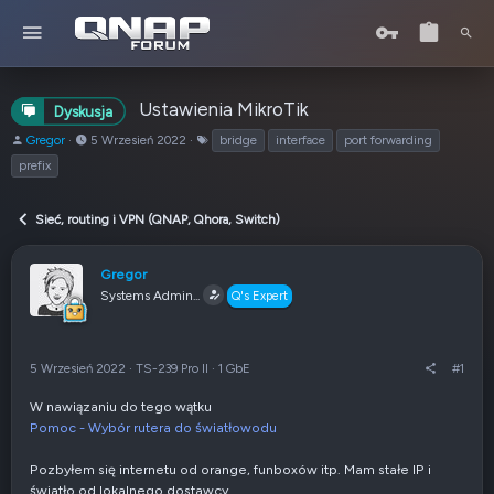
Ustawienia MikroTik
Dyskusja
A
o
T
Gregor
5 Wrzesień 2022
bridge
interface
port forwarding
u
d
a
prefix
t
:
g
o
i
r
Sieć, routing i VPN (QNAP, Qhora, Switch)
t
e
Gregor
m
Systems Admin...
a
Q's Expert
t
u
5 Wrzesień 2022
·
TS-239 Pro II
·
1 GbE
#1
W nawiązaniu do tego wątku
Pomoc - Wybór rutera do światłowodu
Pozbyłem się internetu od orange, funboxów itp. Mam stałe IP i
światło od lokalnego dostawcy.