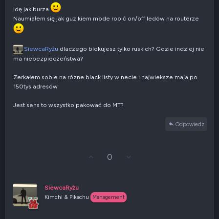
e
g
Idę jak burza
a
Naumiałem się jak guzikiem mode robić on/off ledów na routerze
t
y
w
n
SiewcaRyżu
dlaczego blokujesz tylko ruskich? Gdzie indziej nie
e
ma niebezpieczeństwa?
Zerkałem sobie na rózne black listy w necie i najwieksze maja po
150tys adresów
Jest sens to wszystko pakować do MT?
Odpowiedz
G
Z
0
ł
g
o
ł
s
o
u
s
SiewcaRyżu
j
z
Kimchi & Pikachu
Management
w
e
g
n
ó
i