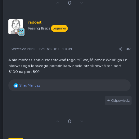
G
Z
0
ł
g
o
ł
s
o
u
s
radoart
j
z
Passing Basics
Beginner
w
e
g
n
ó
i
r
e
5 Wrzesień 2022
·
TVS-h1288X
·
10 GbE
#7
ę
n
e
A nie możesz sobie zresetować tego MT wejść przez WebFiga i z
g
pierwszego lepszego poradnika w necie przekirować ten port
a
t
8100 na port 80?
y
w
R
Silas Mariusz
n
e
e
a
Odpowiedz
k
c
j
e
G
Z
0
:
ł
g
o
ł
s
o