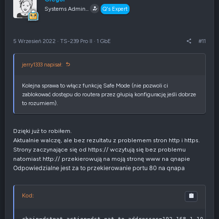
j
z
Systems Admin...
Q's Expert
w
e
g
n
ó
i
r
e
5 Wrzesień 2022
·
TS-239 Pro II
·
1 GbE
#11
ę
n
e
g
jerry1333 napisał:
a
t
y
Kolejna sprawa to włącz funkcję Safe Mode (nie pozwoli ci
w
zablokować dostępu do routera przez głupią konfigurację jeśli dobrze
n
to rozumiem).
e
Dzięki już to robiłem.
Aktualnie walczę, ale bez rezultatu z problemem stron http i https.
Strony zaczynające się od https:// wczytują się bez problemu
natomiast http:// przekierowują na moją stronę www na qnapie
Odpowiedzialne jest za to przekierowanie portu 80 na qnapa
Kod: