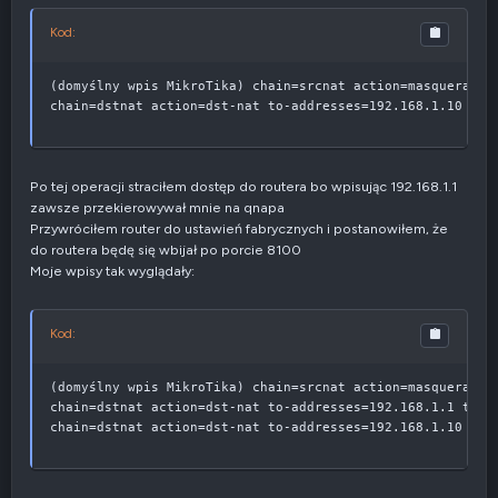
Kod:
(domyślny wpis MikroTika) chain=srcnat action=masquerade o
chain=dstnat action=dst-nat to-addresses=192.168.1.10 to-
Po tej operacji straciłem dostęp do routera bo wpisując 192.168.1.1
zawsze przekierowywał mnie na qnapa
Przywróciłem router do ustawień fabrycznych i postanowiłem, że
do routera będę się wbijał po porcie 8100
Moje wpisy tak wyglądały:
Kod:
(domyślny wpis MikroTika) chain=srcnat action=masquerade o
chain=dstnat action=dst-nat to-addresses=192.168.1.1 to-po
chain=dstnat action=dst-nat to-addresses=192.168.1.10 to-