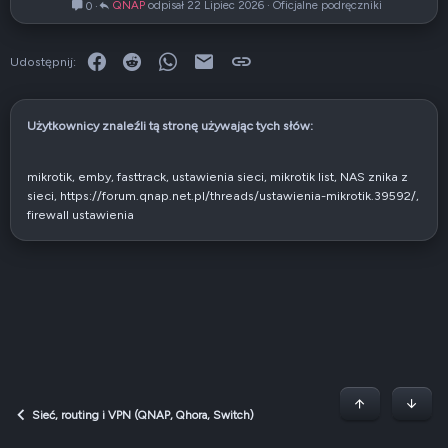
QNAP
22 Lipiec 2026
Oficjalne podręczniki
0
k
u
ł
Facebook
Reddit
WhatsApp
E-mail
Link
Udostępnij:
Użytkownicy znaleźli tą stronę używając tych słów:
mikrotik
emby
fasttrack
ustawienia sieci
mikrotik list
NAS znika z
sieci
https://forum.qnap.net.pl/threads/ustawienia-mikrotik.39592/
firewall ustawienia
Początek stron
Dół
Sieć, routing i VPN (QNAP, Qhora, Switch)