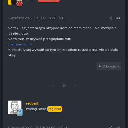
w
e
g
n
ó
i
r
e
5 Wrzesień 2022
·
TS-x77
·
1 GbE
·
5.1.5
#4
ę
n
e
No tak. Też jestem tym przypadkiem co mam Maca... Na szczęście
g
już niedługo.
a
t
No to musisz używać przeglądarki rotfl
y
Joshaven.com
w
Mi niestety się wywalił po tym jak zrobiłem resize okna. Ale działało
n
okay.
e
Odpowiedz
G
Z
0
ł
g
o
ł
s
o
u
s
radoart
j
z
Passing Basics
Beginner
w
e
g
n
ó
i
r
e
5 Wrzesień 2022
·
TVS-h1288X
·
10 GbE
#5