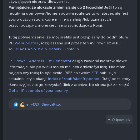
używających nieprawidłowych list.
Pamiętajcie, że alokacje zmieniają się co 2 tygodnie!
Jeśli to są
reguły na domowym/homelabowym routerze to whatever, ale jest
sporo dużych stron, które mi nie działają i/lub uznają ruch
przychodzący z mojej sieci za przychodzący z Rosji.
Tutaj potwierdzenie, że mój prefiks jest przypisany do podmiotu w
PL:
Webupdates
, rozgłaszany jest przez ten AS, również w PL:
AS31242 P4 Sp. z o.o. details - IPinfo.io
IP-Firewall-Address-List Generator
długo zawierał nieprawidłowe
informacje, ale po wielu moich mailach odświeżyli listę. Nie mam
pojęcia czy robią to cyklicznie. RIPE na swoim
FTP
publikuje
aktualne listy alokacji:
Index of /pub/stats/ripencc/
. Tutaj post, który
tłumaczy jak z tego korzystać (link z archive, bo strona już zniknęła):
Get all IP subnets of your country
R
jerry1333
i
SiewcaRyżu
e
a
Odpowiedz
k
c
j
e