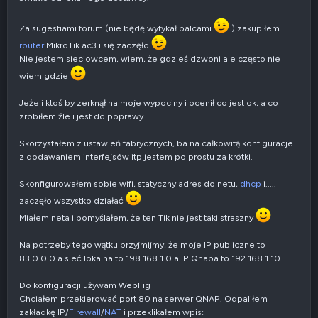
Za sugestiami forum (nie będę wytykał palcami
) zakupiłem
router
MikroTik ac3 i się zaczęło
Nie jestem sieciowcem, wiem, że gdzieś dzwoni ale często nie
wiem gdzie
Jeżeli ktoś by zerknął na moje wypociny i ocenił co jest ok, a co
zrobiłem źle i jest do poprawy.
Skorzystałem z ustawień fabrycznych, ba na całkowitą konfiguracje
z dodawaniem interfejsów itp jestem po prostu za krótki.
Skonfigurowałem sobie wifi, statyczny adres do netu,
dhcp
i.....
zaczęło wszystko działać
Miałem neta i pomyślałem, że ten Tik nie jest taki straszny
Na potrzeby tego wątku przyjmijmy, że moje IP publiczne to
83.0.0.0 a sieć lokalna to 198.168.1.0 a IP Qnapa to 192.168.1.10
Do konfiguracji używam WebFig
Chciałem przekierować port 80 na serwer QNAP. Odpaliłem
zakładkę IP/
Firewall
/
NAT
i przeklikałem wpis: