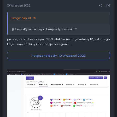
r
e
10 Wrzesień 2022
#16
ę
n
e
g
Gregor napisał:
a
t
y
@SiewcaRyżu dlaczego blokujesz tylko ruskich?
w
n
proste jak budowa cepa , 90% ataków na moje adresy IP jest z tego
e
kraju .. nawet chiny i indonezje przegonili ..
Połączono posty:
10 Wrzesień 2022