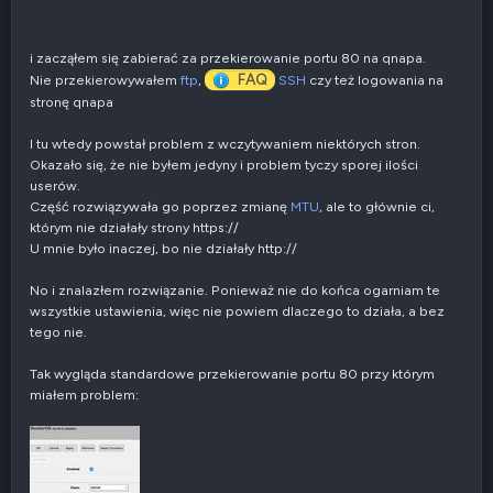
i zacząłem się zabierać za przekierowanie portu 80 na qnapa.
FAQ
Nie przekierowywałem
ftp
,
SSH
czy też logowania na
stronę qnapa
I tu wtedy powstał problem z wczytywaniem niektórych stron.
Okazało się, że nie byłem jedyny i problem tyczy sporej ilości
userów.
Część rozwiązywała go poprzez zmianę
MTU
, ale to głównie ci,
którym nie działały strony https://
U mnie było inaczej, bo nie działały http://
No i znalazłem rozwiązanie. Ponieważ nie do końca ogarniam te
wszystkie ustawienia, więc nie powiem dlaczego to działa, a bez
tego nie.
Tak wygląda standardowe przekierowanie portu 80 przy którym
miałem problem: