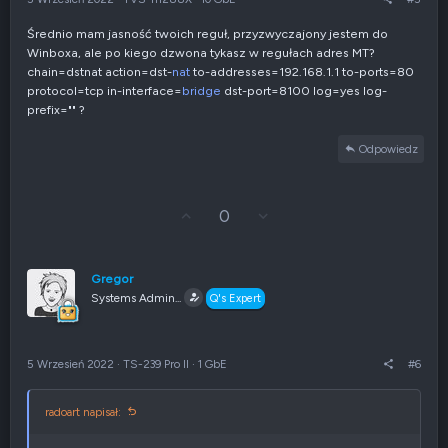
ę
n
e
Średnio mam jasność twoich reguł, przyzwyczajony jestem do
g
Winboxa, ale po kiego dzwona tykasz w regułach adres MT?
a
t
chain=dstnat action=dst-
nat
to-addresses=192.168.1.1 to-ports=80
y
protocol=tcp in-interface=
bridge
dst-port=8100 log=yes log-
w
prefix="" ?
n
e
Odpowiedz
G
Z
0
ł
g
o
ł
s
o
u
s
Gregor
j
z
Systems Admin...
Q's Expert
w
e
g
n
ó
i
r
e
5 Wrzesień 2022
·
TS-239 Pro II
·
1 GbE
#6
ę
n
e
g
radoart napisał:
a
t