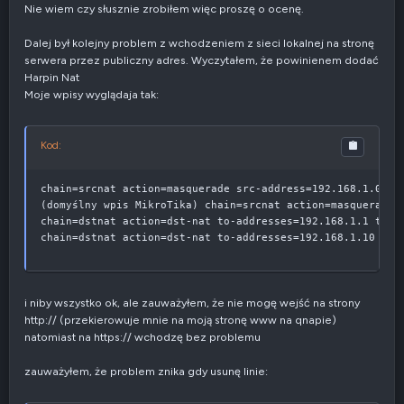
Nie wiem czy słusznie zrobiłem więc proszę o ocenę.
Dalej był kolejny problem z wchodzeniem z sieci lokalnej na stronę
serwera przez publiczny adres. Wyczytałem, że powinienem dodać
Harpin Nat
Moje wpisy wyglądaja tak:
Kod:
chain=srcnat action=masquerade src-address=192.168.1.0/24 
(domyślny wpis MikroTika) chain=srcnat action=masquerade o
chain=dstnat action=dst-nat to-addresses=192.168.1.1 to-po
chain=dstnat action=dst-nat to-addresses=192.168.1.10 to-
i niby wszystko ok, ale zauważyłem, że nie mogę wejść na strony
http:// (przekierowuje mnie na moją stronę www na qnapie)
natomiast na https:// wchodzę bez problemu
zauważyłem, że problem znika gdy usunę linie: