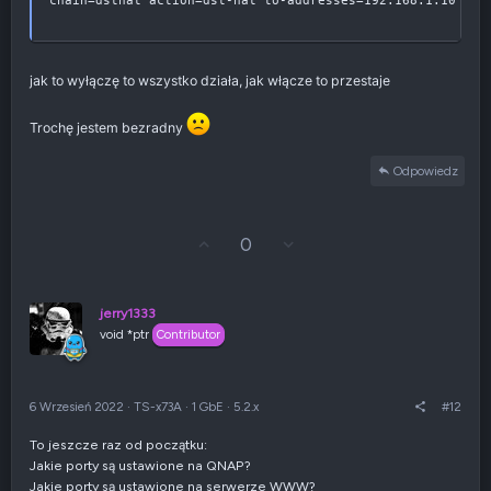
chain=dstnat action=dst-nat to-addresses=192.168.1.10 to-
jak to wyłączę to wszystko działa, jak włącze to przestaje
Trochę jestem bezradny
Odpowiedz
G
Z
0
ł
g
o
ł
s
o
u
s
jerry1333
j
z
void *ptr
Contributor
w
e
g
n
ó
i
r
e
6 Wrzesień 2022
·
TS-x73A
·
1 GbE
·
5.2.x
#12
ę
n
e
To jeszcze raz od początku:
g
Jakie porty są ustawione na QNAP?
a
t
Jakie porty są ustawione na serwerze WWW?