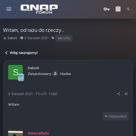
Witam, od razu do rzeczy...
A
o
T
Satorii
2 Sierpień 2021
security
u
d
a
t
:
g
Witaj nieznajomy!
o
i
r
t
Satorii
S
e
Zarejestrowany
Noobie
m
a
t
u
2 Sierpień 2021
·
TS-x73
·
1 GbE
#1
Witam
Odpowiedz
SiewcaRyżu