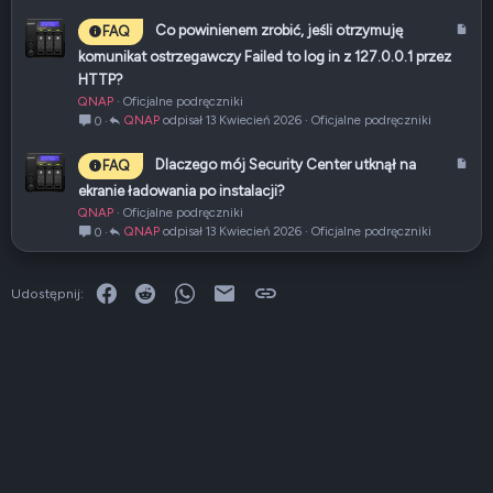
k
u
A
Co powinienem zrobić, jeśli otrzymuję
FAQ
ł
r
komunikat ostrzegawczy Failed to log in z 127.0.0.1 przez
t
HTTP?
y
QNAP
Oficjalne podręczniki
k
QNAP
13 Kwiecień 2026
Oficjalne podręczniki
0
u
ł
A
Dlaczego mój Security Center utknął na
FAQ
r
ekranie ładowania po instalacji?
t
QNAP
Oficjalne podręczniki
y
QNAP
13 Kwiecień 2026
Oficjalne podręczniki
0
k
u
ł
Facebook
Reddit
WhatsApp
E-mail
Link
Udostępnij: