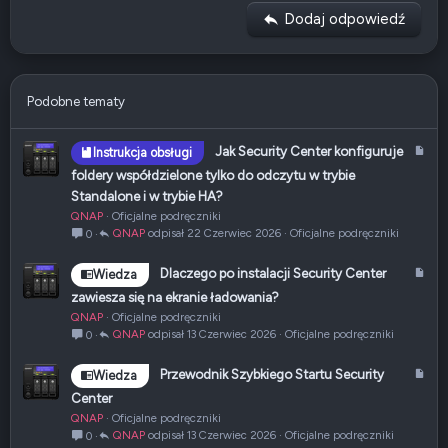
Wyjustuj tekst
Usuń wcięcie
Nagłówek 3
Dodaj odpowiedź
18
Tahoma
22
Times New Roman
26
Trebuchet MS
Podobne tematy
Verdana
A
Jak Security Center konfiguruje
Instrukcja obsługi
r
foldery współdzielone tylko do odczytu w trybie
t
Standalone i w trybie HA?
y
QNAP
Oficjalne podręczniki
k
QNAP
22 Czerwiec 2026
Oficjalne podręczniki
0
u
ł
A
Dlaczego po instalacji Security Center
Wiedza
r
zawiesza się na ekranie ładowania?
t
QNAP
Oficjalne podręczniki
y
QNAP
13 Czerwiec 2026
Oficjalne podręczniki
0
k
u
A
Przewodnik Szybkiego Startu Security
Wiedza
ł
r
Center
t
QNAP
Oficjalne podręczniki
y
QNAP
13 Czerwiec 2026
Oficjalne podręczniki
0