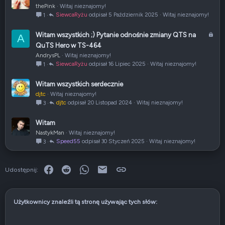
thePink
Witaj nieznajomy!
SiewcaRyżu
5 Październik 2025
Witaj nieznajomy!
1
Z
Witam wszystkich ;) Pytanie odnośnie zmiany QTS na
A
a
QuTS Hero w TS-464
m
AndrysPL
Witaj nieznajomy!
k
SiewcaRyżu
16 Lipiec 2025
Witaj nieznajomy!
1
n
i
Witam wszystkich serdecznie
ę
djtc
Witaj nieznajomy!
t
djtc
20 Listopad 2024
Witaj nieznajomy!
3
e
Witam
NastykMan
Witaj nieznajomy!
Speed55
30 Styczeń 2025
Witaj nieznajomy!
3
Facebook
Reddit
WhatsApp
E-mail
Link
Udostępnij:
Użytkownicy znaleźli tą stronę używając tych słów: