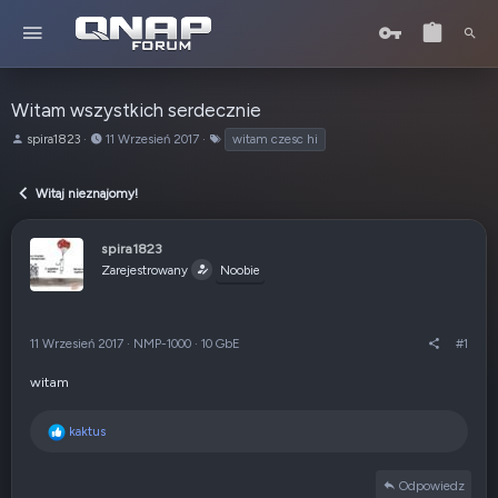
Witam wszystkich serdecznie
A
o
T
spira1823
11 Wrzesień 2017
witam czesc hi
u
d
a
t
:
g
Witaj nieznajomy!
o
i
r
t
spira1823
e
Zarejestrowany
Noobie
m
a
t
u
11 Wrzesień 2017
·
NMP-1000
·
10 GbE
#1
witam
R
kaktus
e
a
Odpowiedz
k