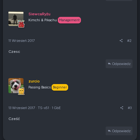
c
j
SiewcaRyżu
e
Kimchi & Pikachu
:
Management
11 Wrzesień 2017
#2
Czesc
Odpowiedz
zurcio
Passing Basics
Beginner
13 Wrzesień 2017
·
TS-x51
·
1 GbE
#3
Cześć
Odpowiedz