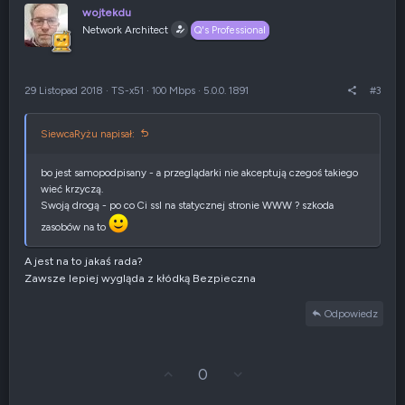
u
s
wojtekdu
j
z
Network Architect
Q's Professional
w
e
g
n
ó
i
r
e
29 Listopad 2018
·
TS-x51
·
100 Mbps
·
5.0.0. 1891
#3
ę
n
e
g
SiewcaRyżu napisał:
a
t
y
bo jest samopodpisany - a przeglądarki nie akceptują czegoś takiego
w
wieć krzyczą.
n
Swoją drogą - po co Ci ssl na statycznej stronie WWW ? szkoda
e
zasobów na to
A jest na to jakaś rada?
Zawsze lepiej wygląda z kłódką Bezpieczna
Odpowiedz
G
Z
0
ł
g
o
ł