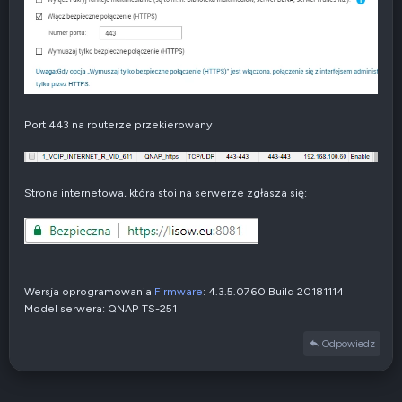
Port 443 na routerze przekierowany
Strona internetowa, która stoi na serwerze zgłasza się:
Wersja oprogramowania
Firmware
: 4.3.5.0760 Build 20181114
Model serwera: QNAP TS-251
Odpowiedz