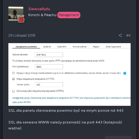
s
o
u
s
SiewcaRyżu
j
z
Kimchi & Pikachu
Management
w
e
g
n
ó
i
r
e
29 Listopad 2018
#4
ę
n
e
g
a
t
y
w
n
e
SSL dla panelu sterowania powinno być na innym porcie niż 443
SSL dla serwera WWW należy przenieść na port 443 (kolejność
ważna).