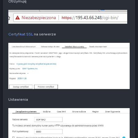
Otrzymuję
Certyfikat SSL
na serwerze
Ustawienia