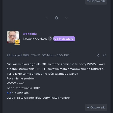
Odpowiedz
G
Z
0
ł
g
o
ł
s
o
u
s
wojtekdu
j
z
Network Architect
Q's Professional
w
e
g
n
ó
i
r
e
29 Listopad 2018
·
TS-x51
·
100 Mbps
·
5.0.0. 1891
#5
ę
n
e
Nie wiem dlaczego ale OK. To może zamienić te porty WWW - 443
g
a panel sterowania - 8081. Obydwa mam zmapowane na routerze.
a
t
Tylko jakie to ma znaczenie jeśli są zmapowane?
y
Po zmianie portów
w
WWW - 443
n
panel sterowania 8081
e
nic
nie działało
Dzięki za taką radę. Błąd certyfikatu i koniec.
Odpowiedz