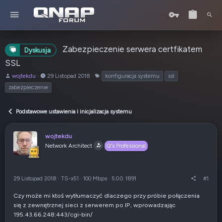
Zabezpieczenie serwera certfikatem
Dyskusja
SSL
A
o
T
wojtekdu
29 Listopad 2018
konfiguracja systemu
ssl
u
d
a
zabezpieczenie
t
:
g
o
i
r
Podstawowe ustawienia i inicjalizacja systemu
t
e
wojtekdu
m
Network Architect
a
Q's Professional
t
u
29 Listopad 2018
·
TS-x51
·
100 Mbps
·
5.0.0. 1891
#1
Czy może mi ktoś wytłumaczyć dlaczego przy próbie połączenia
się z zewnętrznej sieci z serwerem po IP, wprowadzając
195.43.66.248:443/cgi-bin/