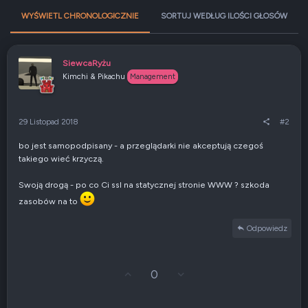
WYŚWIETL CHRONOLOGICZNIE
SORTUJ WEDŁUG ILOŚCI GŁOSÓW
SiewcaRyżu
Kimchi & Pikachu
Management
29 Listopad 2018
#2
bo jest samopodpisany - a przeglądarki nie akceptują czegoś
takiego wieć krzyczą.
Swoją drogą - po co Ci ssl na statycznej stronie WWW ? szkoda
zasobów na to
Odpowiedz
G
Z
0
ł
g
o
ł
s
o