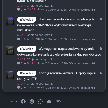
systemu Windows 7
y
QNAP
Oficjalne podręczniki
k
QNAP
13 Czerwiec 2026
Oficjalne podręczniki
0
u
ł
A
Hostowanie wielu stron internetowych
Wiedza
r
na serwerze QNAP NAS z wykorzystaniem hostingu
t
wirtualnego
y
QNAP
Oficjalne podręczniki
k
QNAP
13 Czerwiec 2026
Oficjalne podręczniki
0
u
ł
A
Wymagania i często zadawane pytania
Wiedza
r
dotyczące korzystania z uwierzytelniania kluczem dostępu
t
QNAP
Oficjalne podręczniki
y
QNAP
13 Czerwiec 2026
Oficjalne podręczniki
0
k
u
A
Konfigurowanie serwera FTP przy użyciu
Wiedza
ł
r
usługi QuFTP
t
QNAP
Oficjalne podręczniki
y
QNAP
13 Czerwiec 2026
Oficjalne podręczniki
0
k
u
ł
Facebook
Reddit
WhatsApp
E-mail
Link
Udostępnij: