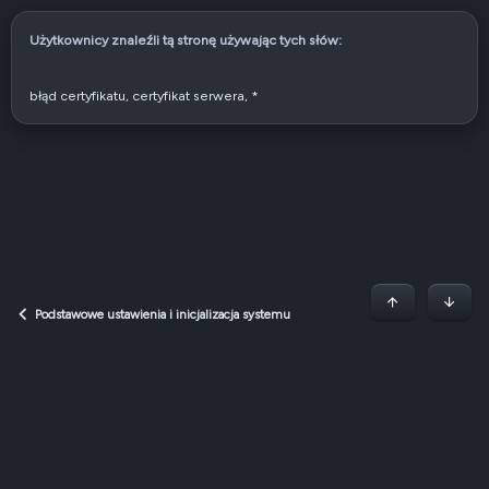
Użytkownicy znaleźli tą stronę używając tych słów:
błąd certyfikatu
certyfikat serwera
*
Początek stron
Dół
Podstawowe ustawienia i inicjalizacja systemu
Dark v2 — Graphite
Polski (PL)
Regulamin
Polityka prywatności
Jak korzystać z forum?
R
S
S
QNAP Forum Polska, QNAP Club Poland ©2008-2026