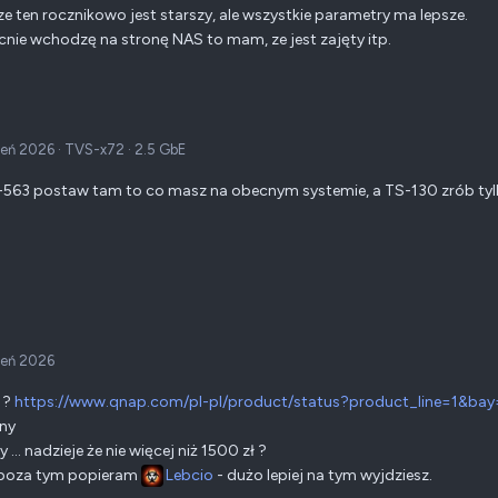
ze ten rocznikowo jest starszy, ale wszystkie parametry ma lepsze.
nie wchodzę na stronę NAS to mam, ze jest zajęty itp.
ień 2026
·
TVS-x72
·
2.5 GbE
563 postaw tam to co masz na obecnym systemie, a TS-130 zrób tyl
ień 2026
 ?
https://www.qnap.com/pl-pl/product/status?product_line=1&b
ny
... nadzieje że nie więcej niż 1500 zł ?
k poza tym popieram
Lebcio
- dużo lepiej na tym wyjdziesz.