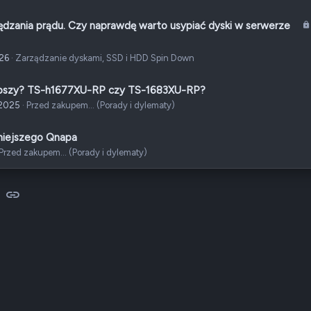
ędzania prądu. Czy naprawdę warto usypiać dyski w serwerze
026
Zarządzanie dyskami, SSD i HDD Spin Down
 lepszy? TS-h1677XU-RP czy TS-1683XU-RP?
 2025
Przed zakupem... (Porady i dylematy)
niejszego Qnapa
Przed zakupem... (Porady i dylematy)
sApp
-mail
Link