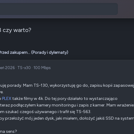
 czy warto?
Przed zakupem... (Porady i dylematy)
ień 2026
·
TS-x30
·
100 Mbps
uję porady. Mam TS-130, wykorzystuję go do, zapisu kopii zapasowej 
e.
o
PLEX
także filmy w 4k. Do tej pory działało to wystarczająco
teraz podłączyłem kamery monitoringu i zapis z kamer. Mam wrażenie
m szukać czegoś używanego i trafił się TS-563.
by przełożyć mój jeden dysk, jaki miałem, dołożyć jakiś SSD na system
 ma sens?