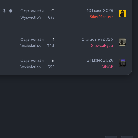
a
n
Z
P
P
Odpowiedzi
0
10 Lipiec 2026
i
Silas Mariusz
a
r
y
Wyświetleń
633
e
m
z
t
k
y
a
n
p
n
Odpowiedzi
1
2 Grudzień 2025
i
i
i
SiewcaRyżu
Wyświetleń
734
ę
ę
e
t
t
Odpowiedzi
8
21 Lipiec 2026
e
y
QNAP
Wyświetleń
553