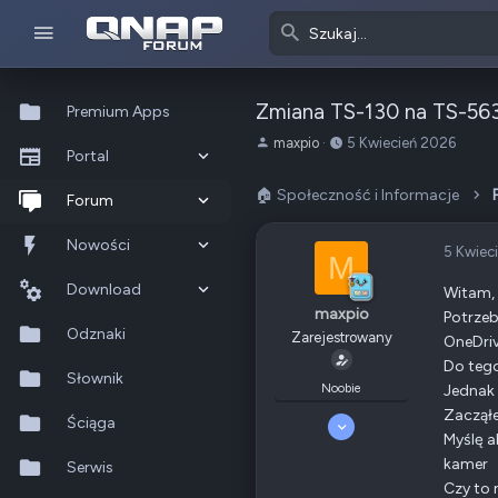
Zmiana TS-130 na TS-563
Premium Apps
A
o
maxpio
5 Kwiecień 2026
Portal
u
d
t
:
🏠 Społeczność i Informacje
Co nowego?
Forum
o
r
Ostatnia aktywność
Nowe posty
Nowości
5 Kwiec
t
M
e
Popularne
Nowe posty
Download
Witam,
m
maxpio
Potrzeb
a
Szukaj na forum
Wszystkie posty
Szukaj zasobów
Odznaki
Zarejestrowany
OneDriv
t
u
Do teg
Nowe zasoby
Słownik
Noobie
Jednak 
Zacząłe
Ostatnia aktywność
Ściąga
17 Grudzień 2022
Myślę a
2
0
kamer
Serwis
5
Czy to