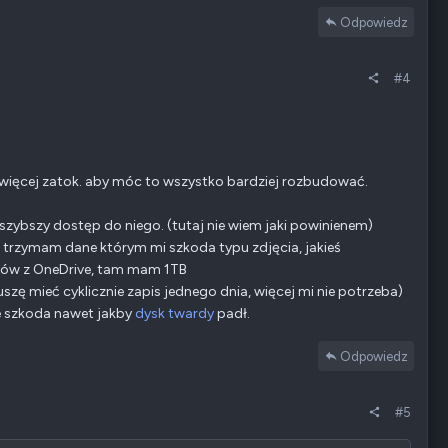
Odpowiedz
#4
 więcej zatok. aby móc to wszystko bardziej rozbudować.
 szybszy dostęp do niego. (tutaj nie wiem jaki powinienem)
m trzymam dane którym mi szkoda typu zdjęcia, jakieś
erów z OneDrive, tam mam 1TB
zę mieć cyklicznie zapis jednego dnia, więcej mi nie potrzeba)
e szkoda nawet jakby
dysk twardy
padł.
Odpowiedz
#5