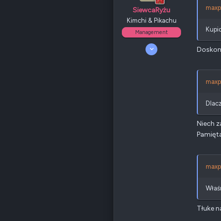
maxpi
SiewcaRyżu
Kimchi & Pikachu
Kupio
Management
9 Październik 2023
Doskon
17 297
2 022
340
maxpi
Odznaki
205
QNAP
null
Ethernet
null
Dlac
Niech z
Poz.
6
Pamięta
maxpi
Właśn
Tłuke n