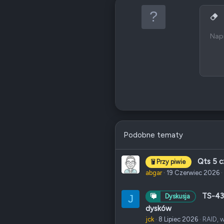
:
9
Wycz
1
Napi
Czcion
Wstaw 
S
12
1
1
2
2
Podobne tematy
Qts 5 c
Przy piwie
abgar
19 Czerwiec 2026
TS-431
J
Dyskusja
dysków
jck
8 Lipiec 2026
RAID, w