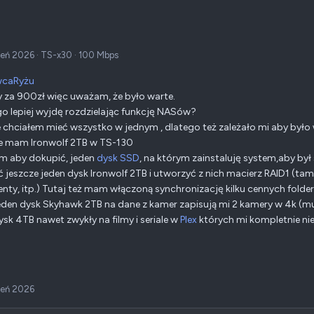
ień 2026
·
TS-x30
·
100 Mbps
wcaRyżu
 za 900zł więc uważam, że było warte.
o lepiej wyjdę rozdzielając funkcję NASów?
 chciałem mieć wszystko w jednym , dlatego też zależało mi aby było
e mam Ironwolf 2TB w TS-130
m aby dokupić, jeden
dysk SSD
, na którym zainstaluję system,aby był
 jeszcze jeden dysk Ironwolf 2TB i utworzyć z nich macierz RAID1 (ta
ty, itp.) Tutaj też mam włączoną synchronizację kilku cennych fold
eden dysk Skyhawk 2TB na dane z kamer zapisują mi 2 kamery w 4k (mus
dysk 4TB nawet zwykły na filmy i seriale w
Plex
których mi kompletnie ni
ień 2026