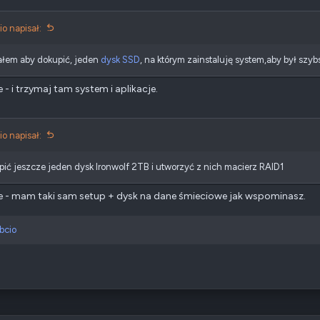
o napisał:
ałem aby dokupić, jeden
dysk SSD
, na którym zainstaluję system,aby był szy
e - i trzymaj tam system i aplikacje.
o napisał:
ić jeszcze jeden dysk Ironwolf 2TB i utworzyć z nich macierz RAID1
e - mam taki sam setup + dysk na dane śmieciowe jak wspominasz.
bcio