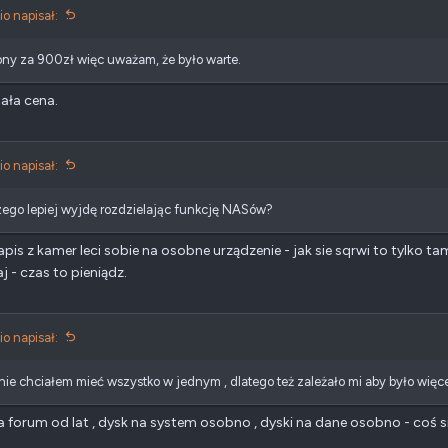
o napisał:
ny za 900zł więc uważam, że było warte.
ała cena.
o napisał:
zego lepiej wyjdę rozdzielając funkcję NASów?
apis z kamer leci sobie na osobne urządzenie - jak sie sqrwi to tylko ta
j - czas to pieniądz.
o napisał:
ie chciałem mieć wszystko w jednym , dlatego też zależało mi aby było więc
a forum od lat , dysk na system osobno , dyski na dane osobno - coś si