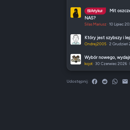
Mit oszcz
Artykuł
NAS?
Silas Mariusz
10 Lipiec 2
Który jest szybszy i
Ondrej2005
2 Grudzień
Wybór nowego, wydaj
kojot
30 Czerwiec 2026
Facebook
Reddit
What
E
Udostępnij: