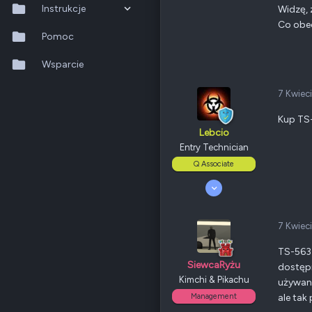
Odznaki
5
Instrukcje
Widzę, 
QNAP
TS-x30
Co obec
Ethernet
100 Mbps
QTS 5.2.x
Pomoc
QuTS hero h6.0.x
Wsparcie
Poz.
0
QuMagie
7 Kwiec
Kup TS-
Hybrid Backup Sync
Lebcio
Qfile Pro
Entry Technician
Q Associate
HA Manager
18 Październik 2020
89
QuWAN
22
85
7 Kwiec
QuRouter
Odznaki
26
Wieliszew
TS-563
QSS
QNAP
TVS-x72
SiewcaRyżu
dostęp
Ethernet
2.5 GbE
Kimchi & Pikachu
używany 
Management
ale ta