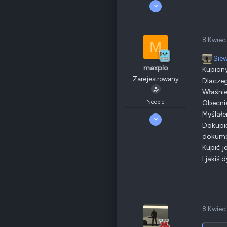
Poz.
1
9 Październik 2023
17 297
2 022
340
8 Kwiec
Odznaki
205
M
QNAP
null
Sie
Ethernet
null
maxpio
Kupiony
Zarejestrowany
Dlaczeg
Poz.
6
Właśnie
Noobie
Obecni
Myślałe
17 Grudzień 2022
Dokupić
2
0
dokumen
5
Kupić j
Odznaki
5
I jakiś 
QNAP
TS-x30
Ethernet
100 Mbps
Poz.
0
8 Kwiec