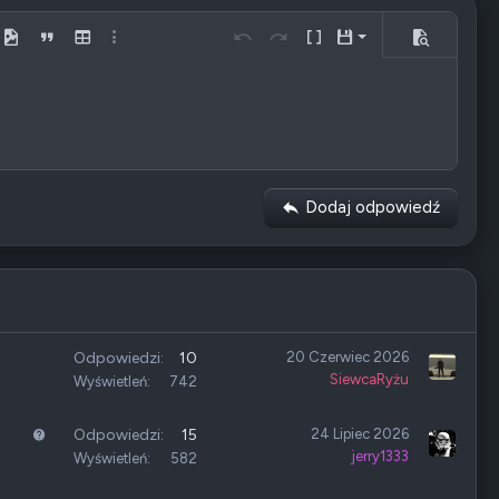
Zachowaj szkic przez 336 godzin
y
w GIF
Media
Cytuj
Wstaw tabelę
Więcej opcji…
Cofnij
Ponów
Przełącz kod BB
Szkice
Podgląd
Usuń szkic
Dodaj odpowiedź
Odpowiedzi
10
20 Czerwiec 2026
SiewcaRyżu
Wyświetleń
742
P
Odpowiedzi
15
24 Lipiec 2026
jerry1333
y
Wyświetleń
582
t