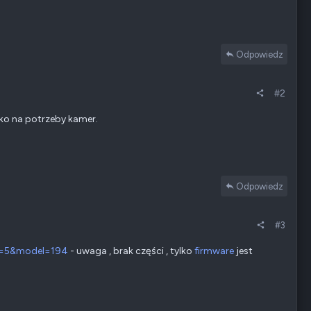
Odpowiedz
#2
ko na potrzeby kamer.
Odpowiedz
#3
ay=5&model=194
- uwaga , brak części , tylko
firmware
jest