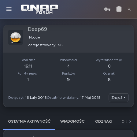
Deep69
Noobie
Zarejestrowany
·
56
Local time
Wiadomości
Wyróżnione treści
16:11
4
0
Punkty reakcji
Punktów
Odznaki
1
15
8
Dołączył
16 Luty 2018
Ostatnio widziany
17 Maj 2018
Znajdź
OSTATNIA AKTYWNOŚĆ
WIADOMOŚCI
ODZNAKI
O SOBIE