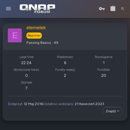
elemelek
E
Beginner
Passing Basics
·
49
Local time
Wiadomości
Rozwiązania
22:24
6
1
Wyróżnione treści
Punkty reakcji
Punktów
0
2
20
Odznaki
7
Dołączył
12 Maj 2016
Ostatnio widziany
21 Kwiecień 2023
Znajdź