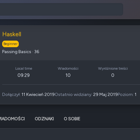
Haskell
Beginner
Passing Basics
·
36
Local time
Wiadomości
Wyróżnione treści
09:29
10
0
Dołączył
11 Kwiecień 2019
Ostatnio widziany
29 Maj 2019
Poziom
1
IADOMOŚCI
ODZNAKI
O SOBIE