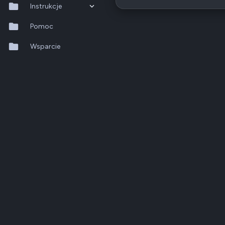
Instrukcje
QTS 5.2.x
Pomoc
QuTS hero h6.0.x
Wsparcie
QuMagie
Hybrid Backup Sync
Qfile Pro
HA Manager
QuWAN
QuRouter
QSS