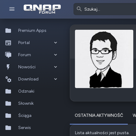
Premium Apps
Portal
Co nowego?
Forum
Ostatnia aktywność
Nowe posty
Nowości
Popularne
Nowe posty
Download
Szukaj na forum
Wszystkie posty
Szukaj zasobów
Odznaki
Nowe zasoby
Słownik
Ostatnia aktywność
Ściąga
OSTATNIA AKTYWNOŚĆ
W
Serwis
Lista aktualności jest pusta.