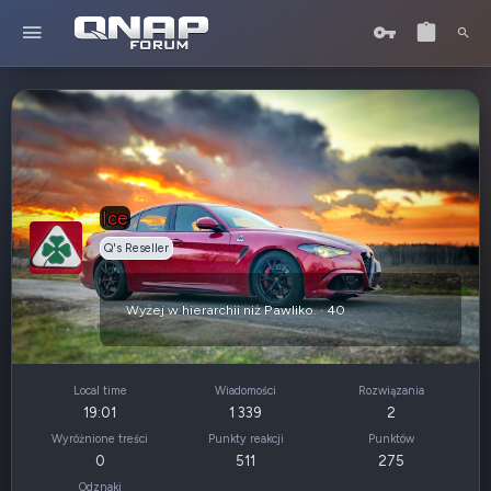
Ice
Q's Reseller
Wyżej w hierarchii niż Pawliko.
·
40
Local time
Wiadomości
Rozwiązania
19:01
1 339
2
Wyróżnione treści
Punkty reakcji
Punktów
0
511
275
Odznaki