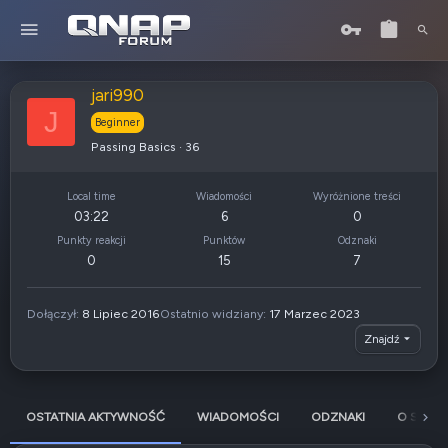
jari990
J
Beginner
Passing Basics
·
36
Local time
Wiadomości
Wyróżnione treści
03:22
6
0
Punkty reakcji
Punktów
Odznaki
0
15
7
Dołączył
8 Lipiec 2016
Ostatnio widziany
17 Marzec 2023
Znajdź
OSTATNIA AKTYWNOŚĆ
WIADOMOŚCI
ODZNAKI
O SOBIE