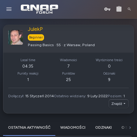
JulekP
Beginner
Passing Basics
·
55
·
z
Warsaw, Poland
Local time
Wiadomości
Wyróżnione treści
04:35
7
0
Punkty reakcji
Punktów
Odznaki
1
25
9
Dołączył
15 Styczeń 2014
Ostatnio widziany
9 Luty 2022
Poziom
1
Znajdź
OSTATNIA AKTYWNOŚĆ
WIADOMOŚCI
ODZNAKI
O SOBIE