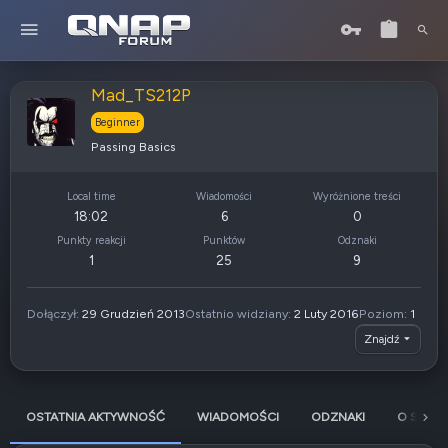
Mad_TS212P
Beginner
Passing Basics
Local time
Wiadomości
Wyróżnione treści
18:02
6
0
Punkty reakcji
Punktów
Odznaki
1
25
9
Dołączył
29 Grudzień 2013
Ostatnio widziany
2 Luty 2016
Poziom
1
Znajdź
OSTATNIA AKTYWNOŚĆ
WIADOMOŚCI
ODZNAKI
O SOBIE