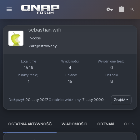
sebastian.wifi
Noobie
Zarejestrowany
Local time
Wiadomości
Wyróżnione treści
15:16
4
0
Punkty reakcji
Punktów
Odznaki
1
15
8
Dołączył
20 Luty 2017
Ostatnio widziany
7 Luty 2020
Znajdź
OSTATNIA AKTYWNOŚĆ
WIADOMOŚCI
ODZNAKI
O SOBIE