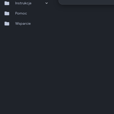
Instrukcje
QTS 5.2.x
Pomoc
QuTS hero h6.0.x
Wsparcie
QuMagie
Hybrid Backup Sync
Qfile Pro
HA Manager
QuWAN
QuRouter
QSS