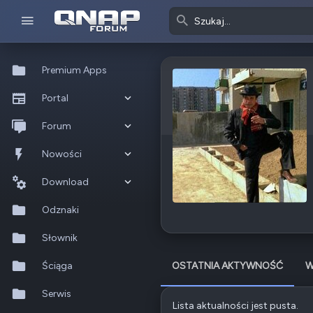
Premium Apps
Portal
Co nowego?
Forum
Ostatnia aktywność
Nowe posty
Nowości
Popularne
Nowe posty
Download
Szukaj na forum
Wszystkie posty
Szukaj zasobów
Odznaki
Nowe zasoby
Słownik
Ostatnia aktywność
Ściąga
OSTATNIA AKTYWNOŚĆ
W
Serwis
Lista aktualności jest pusta.