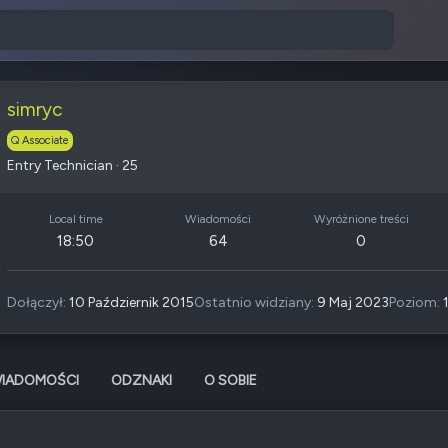
simryc
Q Associate
Entry Technician
·
25
Local time
Wiadomości
Wyróżnione treści
18:50
64
0
Dołączył
10 Październik 2015
Ostatnio widziany
9 Maj 2023
Poziom
IADOMOŚCI
ODZNAKI
O SOBIE