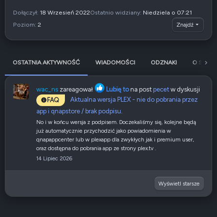
Dołączył
18 Wrzesień 2022
Ostatnio widziany
Niedziela o 07:21
Poziom
2
Znajdź
OSTATNIA AKTYWNOŚĆ
WIADOMOŚCI
ODZNAKI
O SOBIE
wac_ns
zareagował
Lubię to
na post
pecet
w dyskusji
Aktualna wersja PLEX - nie do pobrania przez
FAQ
app i qnapstore / brak podpisu
.
No i w końcu wersja z podpisem. Doczekaliśmy się, kolejne będą
już automatycznie przychodzić jako powiadomienia w
qnapappcenter lub w plexapp dla zwykłych jak i premium user,
oraz dostępna do pobrania app ze strony plex.tv .
14 Lipiec 2026
Wyświetl starsze