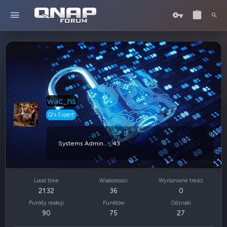
wac_ns
Q's Expert
Systems Admin...
·
43
Local time
Wiadomości
Wyróżnione treści
21:32
36
0
Punkty reakcji
Punktów
Odznaki
90
75
27