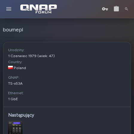
bournepl
Urodziny
1 Czerwiec 1979 (wiek: 47)
Country
Poland
QNAP
TS-x53A
Ethernet
1 GbE
Następujący