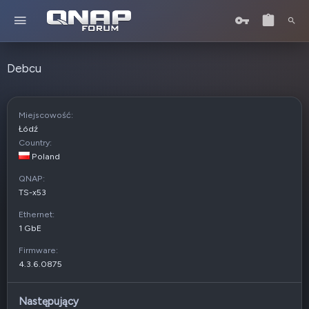
Debcu
Miejscowość
Łódź
Country
Poland
QNAP
TS-x53
Ethernet
1 GbE
Firmware
4.3.6.0875
Następujący