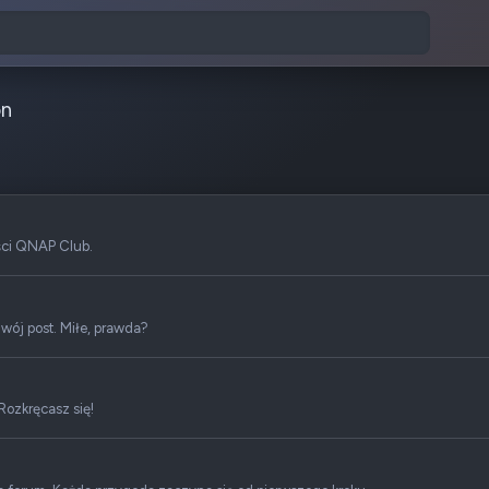
on
ści QNAP Club.
wój post. Miłe, prawda?
Rozkręcasz się!