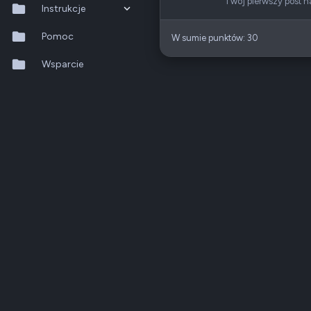
Twój pierwszy post n
Instrukcje
QTS 5.2.x
Pomoc
W sumie punktów: 30
QuTS hero h6.0.x
Wsparcie
QuMagie
Hybrid Backup Sync
Qfile Pro
HA Manager
QuWAN
QuRouter
QSS