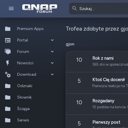
Trofea zdobyte przez gj
Premium Apps
Portal
gjon
Co nowego?
Forum
Rok z nami
10
Ostatnia aktywność
Nowe posty
Nowości
365 dni w społeczno
Popularne
Nowe posty
Download
Ktoś Cię docenił
5
Szukaj na forum
Wszystkie posty
Szukaj zasobów
Odznaki
Pierwsza reakcja na T
Nowe zasoby
Słownik
Rozgadany
10
10 postów na koncie. 
Ostatnia aktywność
Ściąga
Serwis
Pierwszy post
5