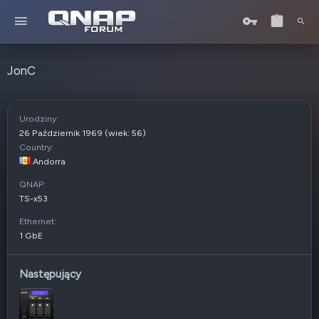
JonC
Urodziny
26 Październik 1969 (wiek: 56)
Country
Andorra
QNAP
TS-x53
Ethernet
1 GbE
Następujący