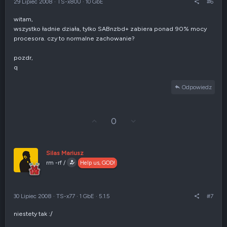
29 Lipiec 2008
·
TS-x80U
·
10 GbE
#6
ę
n
e
witam,
g
wszystko ładnie działa, tylko SABnzbd+ zabiera ponad 90% mocy
a
t
procesora. czy to normalne zachowanie?
y
w
pozdr,
n
q
e
Odpowiedz
G
Z
0
ł
g
o
ł
s
o
u
s
Silas Mariusz
j
z
rm -rf /
Help us, GOD!
w
e
g
n
ó
i
r
e
30 Lipiec 2008
·
TS-x77
·
1 GbE
·
5.1.5
#7
ę
n
e
niestety tak :/
g
a