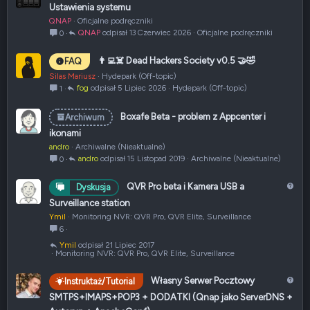
r
Ustawienia systemu
t
QNAP
Oficjalne podręczniki
y
QNAP
13 Czerwiec 2026
Oficjalne podręczniki
0
k
u
👨‍💻☠️ Dead Hackers Society v0.5 🤝🤣
FAQ
ł
Silas Mariusz
Hydepark (Off-topic)
fog
5 Lipiec 2026
Hydepark (Off-topic)
1
Boxafe Beta - problem z Appcenter i
Archiwum
ikonami
andro
Archiwalne (Nieaktualne)
andro
15 Listopad 2019
Archiwalne (Nieaktualne)
0
P
QVR Pro beta i Kamera USB a
Dyskusja
y
Surveillance station
t
Ymil
Monitoring NVR: QVR Pro, QVR Elite, Surveillance
a
6
n
Ymil
21 Lipiec 2017
i
Monitoring NVR: QVR Pro, QVR Elite, Surveillance
e
P
Własny Serwer Pocztowy
Instruktaż/Tutorial
y
SMTPS+IMAPS+POP3 + DODATKI (Qnap jako ServerDNS +
t