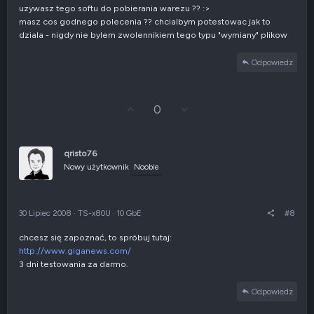
t
uzywasz tego softu do pobierania warezu ?? :>
y
masz cos godnego polecenia ?? chcialbym potestowac jak to
w
dziala - nigdy nie bylem zwolennikiem tego typu "wymiany" plikow
n
e
Odpowiedz
G
Z
0
ł
g
o
ł
s
o
u
s
qristo76
j
z
Nowy użytkownik
Noobie
w
e
g
n
ó
i
r
e
30 Lipiec 2008
·
TS-x80U
·
10 GbE
#8
ę
n
e
chcesz się zapoznać, to spróbuj tutaj:
g
http://www.giganews.com/
a
t
3 dni testowania za darmo.
y
w
Odpowiedz
n
e