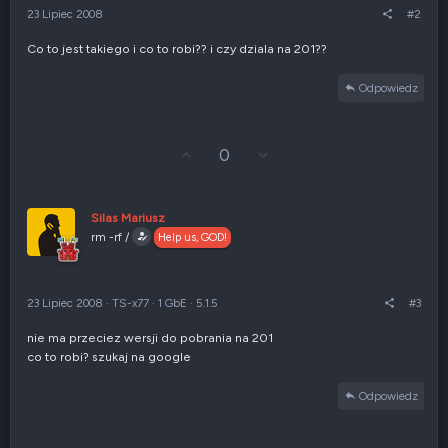
23 Lipiec 2008
#2
Co to jest takiego i co to robi?? i czy dziala na 201??
Odpowiedz
G
Z
0
ł
g
o
ł
s
o
u
s
Silas Mariusz
j
z
rm -rf /
Help us, GOD!
w
e
g
n
ó
i
r
e
23 Lipiec 2008
·
TS-x77
·
1 GbE
·
5.1.5
#3
ę
n
e
nie ma przeciez wersji do pobrania na 201
g
co to robi? szukaj na google
a
t
y
Odpowiedz
w
n
e