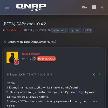
[BETA] SABnzbd+ 0.4.2
A
o
T
Silas Mariusz
23 Lipiec 2008
app center
python
ts-109
u
d
a
t
:
g
Centrum aplikacji (App Center / QPKG)
o
i
r
t
Silas Mariusz
e
rm -rf /
Help us, GOD!
m
a
t
u
23 Lipiec 2008
·
TS-x77
·
1 GbE
·
5.1.5
#1
Notka:
1. Domyślna nazwa użytkownika i hasło
admin/admin
.
2. Nalezy wczesniej zainstalowac paczke Python.
qpkg
aby moc
zainstalowac SABnzbd+.qpkg.
3. Wersja BETA - moze nie dzialac poprawnie lub wogole, prosze
pisac!