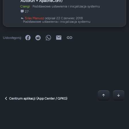
Autorun + ApacheConf)
a
Ciangi
Podstawowe ustawienia i inicjalizacja systemu
n
27
i
Silas Mariusz
22 Czerwiec 2018
e
Podstawowe ustawienia i inicjalizacja systemu
Facebook
Reddit
WhatsApp
E-mail
Link
Udostępnij:
Początek stron
Dół
Centrum aplikacji (App Center / QPKG)
Dark v2 — Graphite
Polski (PL)
Regulamin
Polityka prywatności
Jak korzystać z forum?
R