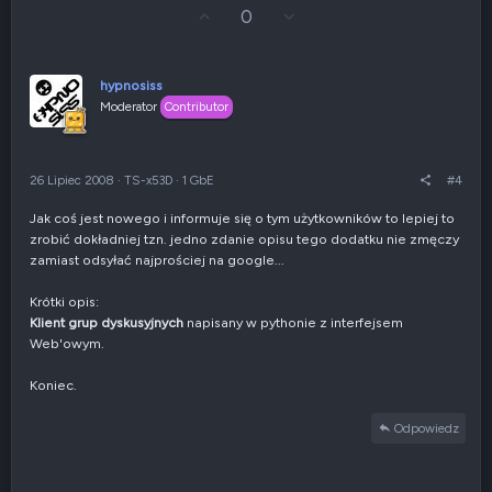
G
Z
0
ł
g
o
ł
s
o
u
s
hypnosiss
j
z
Moderator
Contributor
w
e
g
n
ó
i
r
e
26 Lipiec 2008
·
TS-x53D
·
1 GbE
#4
ę
n
e
Jak coś jest nowego i informuje się o tym użytkowników to lepiej to
g
zrobić dokładniej tzn. jedno zdanie opisu tego dodatku nie zmęczy
a
t
zamiast odsyłać najprościej na google...
y
w
Krótki opis:
n
Klient grup dyskusyjnych
napisany w pythonie z interfejsem
e
Web'owym.
Koniec.
Odpowiedz