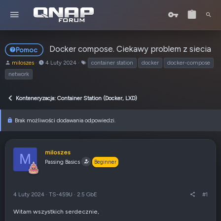
Docker compose. Ciekawy problem z siecia
Pomoc
A
o
T
miloszes
4 Luty 2024
container station
docker
docker-compose
u
d
a
network
t
:
g
o
i
r
Konteneryzacja: Container Station (Docker, LXD)
t
e
Brak możliwości dodawania odpowiedzi.
m
a
t
u
miloszes
M
Passing Basics
Beginner
4 Luty 2024
·
TS-459U
·
2.5 GbE
#1
Witam wszystkich serdecznie,