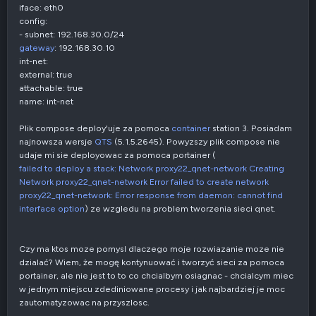
iface: eth0
config:
- subnet: 192.168.30.0/24
gateway
: 192.168.30.10
int-net:
external: true
attachable: true
name: int-net
Plik compose deploy'uje za pomoca
container
station 3. Posiadam
najnowsza wersje
QTS
(5.1.5.2645). Powyzszy plik compose nie
udaje mi sie deployowac za pomoca portainer (
failed to deploy a stack: Network proxy22_qnet-network Creating
Network proxy22_qnet-network Error failed to create network
proxy22_qnet-network: Error response from daemon: cannot find
interface option
) ze wzgledu na problem tworzenia sieci qnet.
Czy ma ktos moze pomysl dlaczego moje rozwiazanie moze nie
dzialać? Wiem, że mogę kontynuować i tworzyć sieci za pomoca
portainer, ale nie jest to to co chcialbym osiagnac - chcialcym miec
w jednym miejscu zdediniowane procesy i jak najbardziej je moc
zautomatyzowac na przyszlosc.