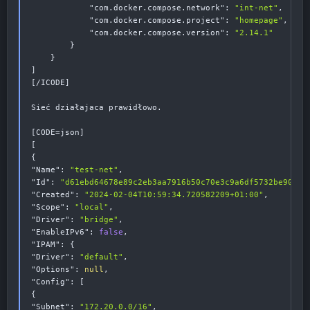
"com.docker.compose.network"
:
"int-net"
,
"com.docker.compose.project"
:
"homepage"
,
"com.docker.compose.version"
:
"2.14.1"
}
}
]
[
/ICODE
]
Sieć działajaca prawidłowo.

[
CODE=json
]
[
{
"Name"
:
"test-net"
,
"Id"
:
"d61ebd64678e89c2eb3aa7916b50c70e3c9a6df5732be90cd5
"Created"
:
"2024-02-04T10:59:34.720582209+01:00"
,
"Scope"
:
"local"
,
"Driver"
:
"bridge"
,
"EnableIPv6"
:
false
,
"IPAM"
:
{
"Driver"
:
"default"
,
"Options"
:
null
,
"Config"
:
[
{
"Subnet"
:
"172.20.0.0/16"
,