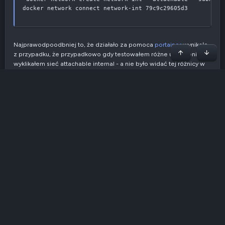
docker network connect network-int 79c9c29605d3
Najprawodpoodbniej to, że działało za pomoca
portainer
wynikało
z przypadku, że przypadkowo gdy testowałem różne ustawienia
Początek stron
Dół
wyklikałem sieć attachable internal - a nie było widać tej różnicy w
docker
inspect i wydawało mi się, że tak samo utworzyłem obydwie
sieci.
Dziękuję za poświęcony czas i pomoc przy problemie.
Dobrego wieczoru,
Miłosz
G
Z
0
ł
g
o
ł
R
s
o
o
u
s
j
z
z
w
e
w