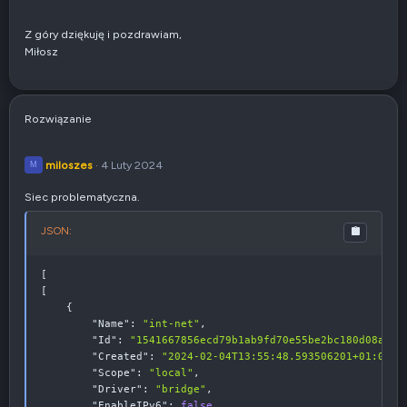
Z góry dziękuję i pozdrawiam,
Miłosz
Rozwiązanie
miloszes
4 Luty 2024
M
Siec problematyczna.
JSON:
[
[
{
"Name"
:
"int-net"
,
"Id"
:
"1541667856ecd79b1ab9fd70e55be2bc180d08a124
"Created"
:
"2024-02-04T13:55:48.593506201+01:00"
,
"Scope"
:
"local"
,
"Driver"
:
"bridge"
,
"EnableIPv6"
:
false
,