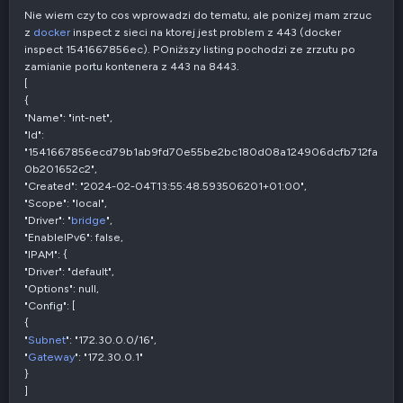
a
t
Nie wiem czy to cos wprowadzi do tematu, ale ponizej mam zrzuc
y
z
docker
inspect z sieci na ktorej jest problem z 443 (docker
w
inspect 1541667856ec). POniższy listing pochodzi ze zrzutu po
n
zamianie portu kontenera z 443 na 8443.
e
[
{
"Name": "int-net",
"Id":
"1541667856ecd79b1ab9fd70e55be2bc180d08a124906dcfb712fa
0b201652c2",
"Created": "2024-02-04T13:55:48.593506201+01:00",
"Scope": "local",
"Driver": "
bridge
",
"EnableIPv6": false,
"IPAM": {
"Driver": "default",
"Options": null,
"Config": [
{
"
Subnet
": "172.30.0.0/16",
"
Gateway
": "172.30.0.1"
}
]