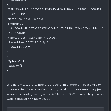
},
"f33b123bdc98b40f056311043dfaab3a1c16aedd39563b40f6d77d
aba61b0f19": {
"Name": "pi-hole-1-pihole-1",
"EndpointID":
"af4e56aded21357b579472b50dd5fa7c91d6cc79ca8f7cae1dabdf
9d624736da",
"MacAddress": "02:42:ac:14:00:03",
"IPv4Address": "172.20.0.3/16",
"IPv6Address": ""
}
},
"Options": {},
"Labels": {}
}
]
Widzialem wczoraj w necie, ze docker mial problem czasami z tym
bindowaniem i zastanawiam sie czy to jakis bug dockera, który jest
w obecnie obsługiwanej wersji QNAP (20.10.22-qnap7). Najnowsza
wersja docker engine to 25.x.x.