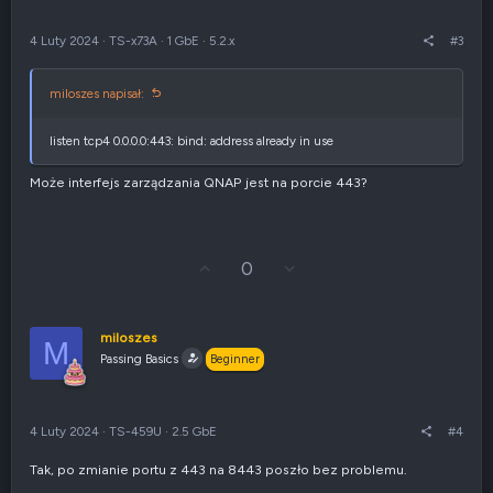
ó
i
r
e
4 Luty 2024
·
TS-x73A
·
1 GbE
·
5.2.x
#3
ę
n
e
g
miloszes napisał:
a
t
y
listen tcp4 0.0.0.0:443: bind: address already in use
w
n
Może interfejs zarządzania QNAP jest na porcie 443?
e
G
Z
0
ł
g
o
ł
s
o
u
s
miloszes
M
j
z
Passing Basics
Beginner
w
e
g
n
ó
i
r
e
4 Luty 2024
·
TS-459U
·
2.5 GbE
#4
ę
n
e
Tak, po zmianie portu z 443 na 8443 poszło bez problemu.
g