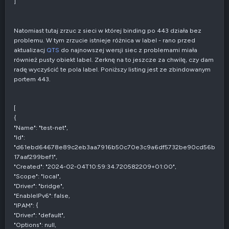
]
Natomiast tutaj zrzuc z sieci w której binding po 443 działa bez
problemu. W tym zrzucie istnieje różnica w label - rano przed
aktualizacj
QTS
do najnowszej wersji siec z problemami miała
również pusty obiekt label. Zerknę na to jeszcze za chwilę, czy dam
radę wyczyścić te pola label. Poniższy listing jest ze zbindowanym
portem 443.
[
{
"Name": "test-net",
"Id":
"d61ebd64678e89c2eb3aa7916b50c70e3c9a6df5732be90cd56b
17aaf299bef1",
"Created": "2024-02-04T10:59:34.720582209+01:00",
"Scope": "local",
"Driver": "bridge",
"EnableIPv6": false,
"IPAM": {
"Driver": "default",
"Options": null,