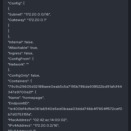
"Config": [
{
"Subnet": "172.20.0.0/16",
"Gateway": "172.20.0.1"
}
]
},
"Internal": false,
"Attachable": true,
"Ingress": false,
"ConfigFrom": {
"Network": ""
},
"ConfigOnly": false,
"Containers": {
"79c9c29605d32188aee0eab5c5a7195b786da938522bd91afcf44
347e9700e2f": {
"Name": "homepage",
"EndpointID":
"1e400bf4cfbe061a6940e5ed0baaa03ddd746b4f7654ff572cef0
b7d075315fa",
"MacAddress": "02:42:ac:14:00:02",
"IPv4Address": "172.20.0.2/16",
"IPv6Address": ""