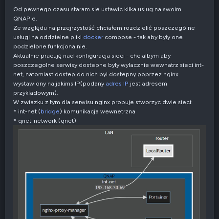
Od pewnego czasu staram sie ustawic kilka uslug na swoim
QNAPie.
Ze względu na przejrzystość chciałem rozdzielić poszczególne
usługi na oddzielne piiki
docker
compose - tak aby były one
podzielone funkcjonalnie.
Aktualnie pracuję nad konfiguracja sieci - chcialbym aby
poszczegolne serwisy dostepne byly wylacznie wewnatrz sieci int-
net, natomiast dostep do nich byl dostepny poprzez nginx
wystawiony na jakims IP(podany
adres IP
jest adresem
przykladowym).
W zwiazku z tym dla serwisu nginx probuje stworzyc dwie sieci:
* int-net (
bridge
) komunikacja wewnetrzna
* qnet-network (qnet)