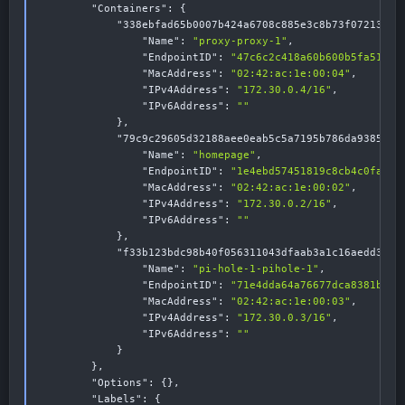
"Containers"
:
{
"338ebfad65b0007b424a6708c885e3c8b73f07213148
"Name"
:
"proxy-proxy-1"
,
"EndpointID"
:
"47c6c2c418a60b600b5fa51166
"MacAddress"
:
"02:42:ac:1e:00:04"
,
"IPv4Address"
:
"172.30.0.4/16"
,
"IPv6Address"
:
""
}
,
"79c9c29605d32188aee0eab5c5a7195b786da938522b
"Name"
:
"homepage"
,
"EndpointID"
:
"1e4ebd57451819c8cb4c0fa832
"MacAddress"
:
"02:42:ac:1e:00:02"
,
"IPv4Address"
:
"172.30.0.2/16"
,
"IPv6Address"
:
""
}
,
"f33b123bdc98b40f056311043dfaab3a1c16aedd3956
"Name"
:
"pi-hole-1-pihole-1"
,
"EndpointID"
:
"71e4dda64a76677dca8381bd80
"MacAddress"
:
"02:42:ac:1e:00:03"
,
"IPv4Address"
:
"172.30.0.3/16"
,
"IPv6Address"
:
""
}
}
,
"Options"
:
{
}
,
"Labels"
:
{