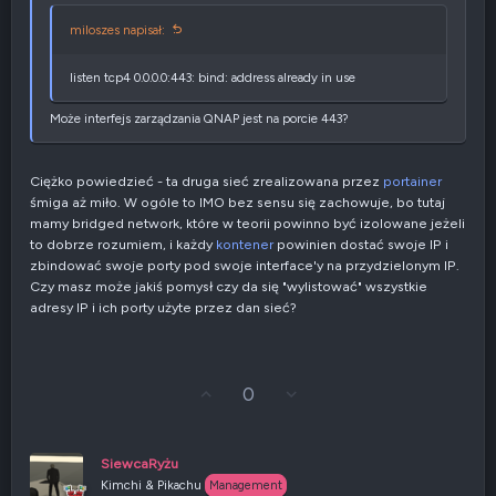
miloszes napisał:
listen tcp4 0.0.0.0:443: bind: address already in use
Może interfejs zarządzania QNAP jest na porcie 443?
Ciężko powiedzieć - ta druga sieć zrealizowana przez
portainer
śmiga aż miło. W ogóle to IMO bez sensu się zachowuje, bo tutaj
mamy bridged network, które w teorii powinno być izolowane jeżeli
to dobrze rozumiem, i każdy
kontener
powinien dostać swoje IP i
zbindować swoje porty pod swoje interface'y na przydzielonym IP.
Czy masz może jakiś pomysł czy da się "wylistować" wszystkie
adresy IP i ich porty użyte przez dan sieć?
G
Z
0
ł
g
o
ł
s
o
u
s
SiewcaRyżu
j
z
Kimchi & Pikachu
Management