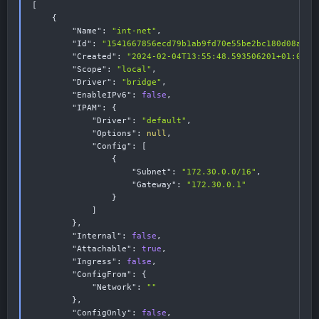
e
[
{
"Name"
:
"int-net"
,
"Id"
:
"1541667856ecd79b1ab9fd70e55be2bc180d08a124
"Created"
:
"2024-02-04T13:55:48.593506201+01:00"
,
"Scope"
:
"local"
,
"Driver"
:
"bridge"
,
"EnableIPv6"
:
false
,
"IPAM"
:
{
"Driver"
:
"default"
,
"Options"
:
null
,
"Config"
:
[
{
"Subnet"
:
"172.30.0.0/16"
,
"Gateway"
:
"172.30.0.1"
}
]
}
,
"Internal"
:
false
,
"Attachable"
:
true
,
"Ingress"
:
false
,
"ConfigFrom"
:
{
"Network"
:
""
}
,
"ConfigOnly"
:
false
,