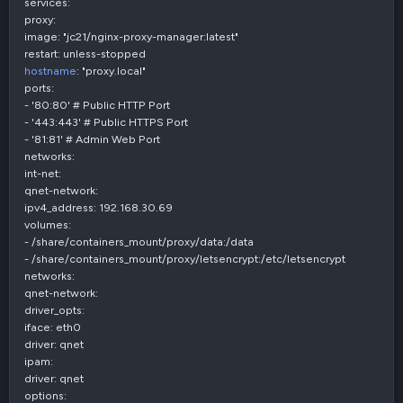
services:
proxy:
image: "jc21/nginx-proxy-manager:latest"
restart: unless-stopped
hostname
: "proxy.local"
ports:
- '80:80' # Public HTTP Port
- '443:443' # Public HTTPS Port
- '81:81' # Admin Web Port
networks:
int-net:
qnet-network:
ipv4_address: 192.168.30.69
volumes:
- /share/containers_mount/proxy/data:/data
- /share/containers_mount/proxy/letsencrypt:/etc/letsencrypt
networks:
qnet-network:
driver_opts:
iface: eth0
driver: qnet
ipam:
driver: qnet
options: