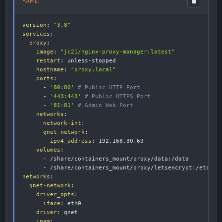
YAML:
version
:
"3.8"
services
:
proxy
:
image
:
"jc21/nginx-proxy-manager:latest"
restart
:
 unless
-
stopped

hostname
:
"proxy.local"
ports
:
-
'80:80'
# Public HTTP Port
-
'443:443'
# Public HTTPS Port
-
'81:81'
# Admin Web Port
networks
:
network-int
:
qnet-network
:
ipv4_address
:
 192.168.30.69     

volumes
:
-
 /share/containers_mount/proxy/data
:
/data

-
 /share/containers_mount/proxy/letsencrypt
:
networks
:
qnet-network
:
driver_opts
:
iface
:
 eth0

driver
:
 qnet

ipam
: