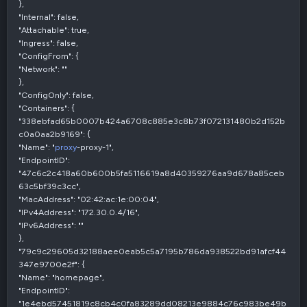
},
"Internal": false,
"Attachable": true,
"Ingress": false,
"ConfigFrom": {
"Network": ""
},
"ConfigOnly": false,
"Containers": {
"338ebfad65b0007b424a6708c885e3c8b73f072131480b2d152b
c0a0aa2b9169": {
"Name": "
proxy
-proxy-1",
"EndpointID":
"47c6c2c418a60b600b5fa5116619a8d40359276aa9d678a85ceb
63c5bf39c3cc",
"MacAddress": "02:42:ac:1e:00:04",
"IPv4Address": "172.30.0.4/16",
"IPv6Address": ""
},
"79c9c29605d32188aee0eab5c5a7195b786da938522bd91afcf44
347e9700e2f": {
"Name": "homepage",
"EndpointID":
"1e4ebd57451819c8cb4c0fa83289dd08213e9884c76c983be49b