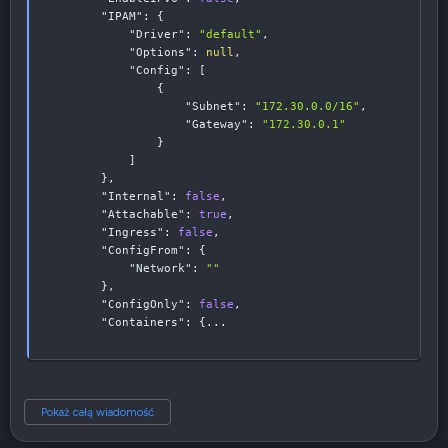
"IPAM"
:
{
"Driver"
:
"default"
,
"Options"
:
null
,
"Config"
:
[
{
"Subnet"
:
"172.30.0.0/16"
,
"Gateway"
:
"172.30.0.1"
}
]
}
,
"Internal"
:
false
,
"Attachable"
:
true
,
"Ingress"
:
false
,
"ConfigFrom"
:
{
"Network"
:
""
}
,
"ConfigOnly"
:
false
,
"Containers"
:
{
...
Pokaż całą wiadomość