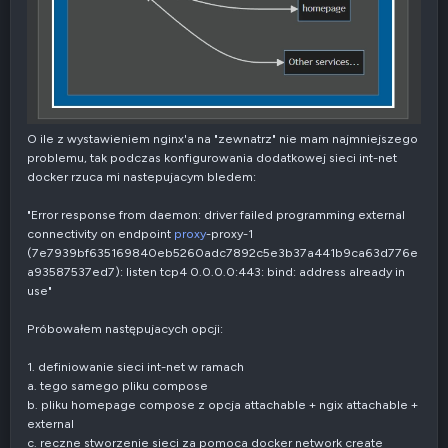
O ile z wystawieniem nginx'a na "zewnatrz" nie mam najmniejszego
problemu, tak podczas konfigurowania dodatkowej sieci int-net
docker rzuca mi nastepujacym bledem:
"Error response from daemon: driver failed programming external
connectivity on endpoint
proxy
-proxy-1
(7e7939bf635169840eb5260adc7892c5e3b37a441b9ca63d776e
a93587537ed7): listen tcp4 0.0.0.0:443: bind: address already in
use"
Próbowałem następujacych opcji:
1. definiowanie sieci int-net w ramach
a. tego samego pliku compose
b. pliku homepage compose z opcja attachable + ngix attachable +
external
c. reczne stworzenie sieci za pomoca docker network create