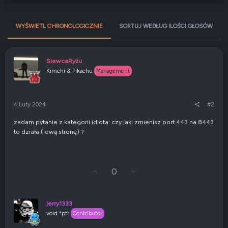
WYŚWIETL CHRONOLOGICZNIE
SORTUJ WEDŁUG ILOŚCI GŁOSÓW
SiewcaRyżu
Kimchi & Pikachu
Management
4 Luty 2024
#2
zadam pytanie z kategorii idiota: czy jaki zmienisz port 443 na 8443
to działa (lewą stronę) ?
G
Z
0
ł
g
o
ł
s
o
u
s
jerry1333
j
z
void *ptr
Contributor
w
e
g
n