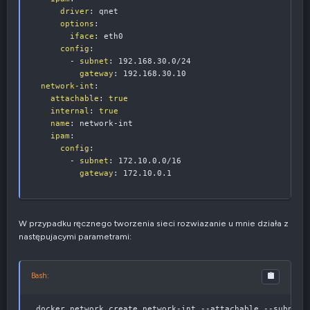
driver
:
 qnet

options
:
iface
:
 eth0

config
:
-
subnet
:
 192.168.30.0/24

gateway
:
 192.168.30.10

network-int
:
attachable
:
true
internal
:
true
name
:
 network
-
int

ipam
:
config
:
-
subnet
:
 172.10.0.0/16

gateway
:
 172.10.0.1
W przypadku ręcznego tworzenia sieci rozwiazanie u mnie działa z
następujacymi parametrami:
Bash:
 docker network create network-int --attachable --subnet
=