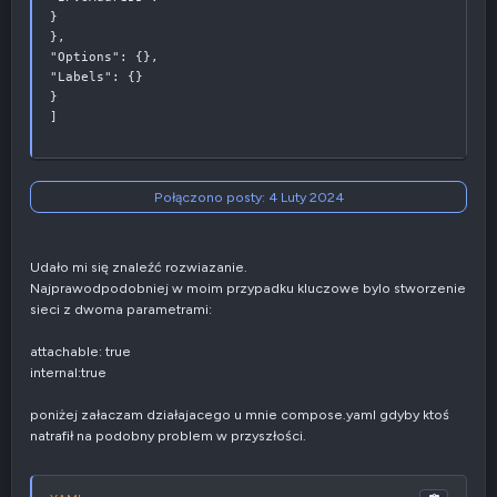
}
}
,
"Options"
:
{
}
,
"Labels"
:
{
}
}
]
Połączono posty:
4 Luty 2024
Udało mi się znaleźć rozwiazanie.
Najprawodpodobniej w moim przypadku kluczowe bylo stworzenie
sieci z dwoma parametrami:
attachable: true
internal:true
poniżej załaczam działajacego u mnie compose.yaml gdyby ktoś
natrafił na podobny problem w przyszłości.