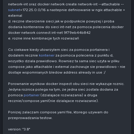
network-int oraz docker network create network-int --attachable --
subnet
=172.25.0.0/16 a nastepnie definiowanie w ngix attachable +
external
d. reczne stworzenie sieci jak w podpunkcie powyzej i proba
dodania kontenerow do sieci int-net za pomoca polecenia docker
docker network connect int-net 9f79eb44b842
e. rozne inne kombinacje tych rozwiazań
Co ciekawe kiedy utowrzylem siec za pomoca portainera i
dodalem recznie
kontener
za pomoca polecenia z punktu d,
wszystko dziala prawidlowo. Rowniez ta sama siec uzyta w pliku
compose jako attachable i external zachowuje sie prawidlowo - nie
dostaje wspomnianych bledow address already in use :/
Porownanie wynikow docker inspect obu sieci nie wykazuje roznic.
Jedyna roznica polega na tym, ze jedna siec zostala dodana za
pomoca
portainer
(dzialajace rozwiazania) a druga
recznie/compose.yaml(nie dzialajace rozwiazanie).
Ponizej zalaczam compose.yaml file, ktorego uzywam do
przeprowadzania testow.
version: "3.8"