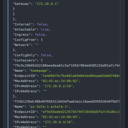
"Gateway"
:
"172.20.0.1"
}
]
}
,
"Internal"
:
false
,
"Attachable"
:
true
,
"Ingress"
:
false
,
"ConfigFrom"
:
{
"Network"
:
""
}
,
"ConfigOnly"
:
false
,
"Containers"
:
{
"79c9c29605d32188aee0eab5c5a7195b786da938522bd91afcf44347
"Name"
:
"homepage"
,
"EndpointID"
:
"1e400bf4cfbe061a6940e5ed0baaa03ddd746b4f76
"MacAddress"
:
"02:42:ac:14:00:02"
,
"IPv4Address"
:
"172.20.0.2/16"
,
"IPv6Address"
:
""
}
,
"f33b123bdc98b40f056311043dfaab3a1c16aedd39563b40f6d77dab
"Name"
:
"pi-hole-1-pihole-1"
,
"EndpointID"
:
"af4e56aded21357b579472b50dd5fa7c91d6cc79ca
"MacAddress"
:
"02:42:ac:14:00:03"
,
"IPv4Address"
:
"172.20.0.3/16"
,
"IPv6Address"
:
""