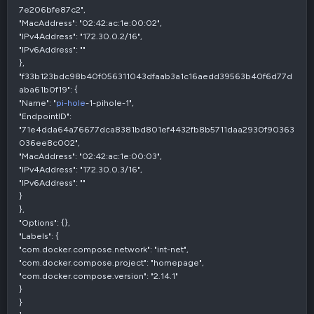
7e206bfe87c2",
"MacAddress": "02:42:ac:1e:00:02",
"IPv4Address": "172.30.0.2/16",
"IPv6Address": ""
},
"f33b123bdc98b40f056311043dfaab3a1c16aedd39563b40f6d77d
aba61b0f19": {
"Name": "
pi-hole
-1-pihole-1",
"EndpointID":
"71e4dda64a76677dca8381bd801ef4432fb8b5711daa2930f90363
036ee8c002",
"MacAddress": "02:42:ac:1e:00:03",
"IPv4Address": "172.30.0.3/16",
"IPv6Address": ""
}
},
"Options": {},
"Labels": {
"com.docker.compose.network": "int-net",
"com.docker.compose.project": "homepage",
"com.docker.compose.version": "2.14.1"
}
}