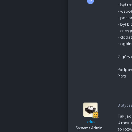
7
- był r
0
- wspó
15
- posia
Odznaki
7
- był b
QNAP
TS-x20/TS-x21
- ener
Ethernet
1 GbE
- dodat
- ogóln
Poz.
0
Z góry 
Podpowi
Piotr
8 Stycz
Tak jak
z-ka
U mnie 
Systems Admin...
to rozw