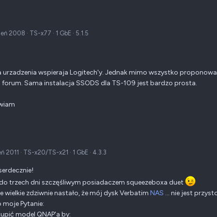
ień 2008
·
TS-x77
·
1 GbE
·
5.1.5
 urzadzenia wspieraja Logitech'y. Jednak mimo wszystko proponowalby
forum. Sama instalacja SSODS dla TS-109 jest bardzo prosta.
wiam
eń 2011
·
TS-x20/TS-x21
·
1 GbE
·
4.3.3
erdecznie!
 do trzech dni szczęśliwym posiadaczem squeezeboxa duet
je wielkie zdziwnie nastało, że mój dysk Verbatim
NAS
... nie jest prz
 moje Pytanie:
kupić model QNAP'a by: