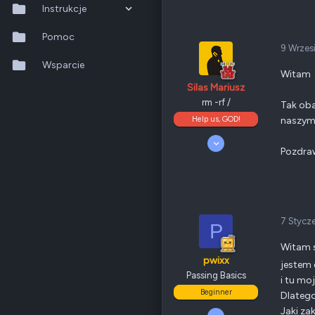
Odznaki
4
Instrukcje
QTS 5.2.x
Pomoc
Poz.
0
9 Wrzes
QuTS hero h6.0.x
Wsparcie
Witam
Silas Mariusz
QuMagie
rm -rf /
Tak oba
Help us, GOD!
naszym 
Hybrid Backup Sync
5 Kwiecień 2008
Qfile Pro
Pozdra
10 189
4 699
HA Manager
405
Odznaki
205
Nowy Sącz
QuWAN
forum.qnap.net.pl
7 Stycz
P
QNAP
TS-x77
QuRouter
Ethernet
1 GbE
Witam s
pwixx
QSS
jestem
Passing Basics
i tu mo
Poz.
6
Beginner
Dlatego
Jaki za
7 Styczeń 2011