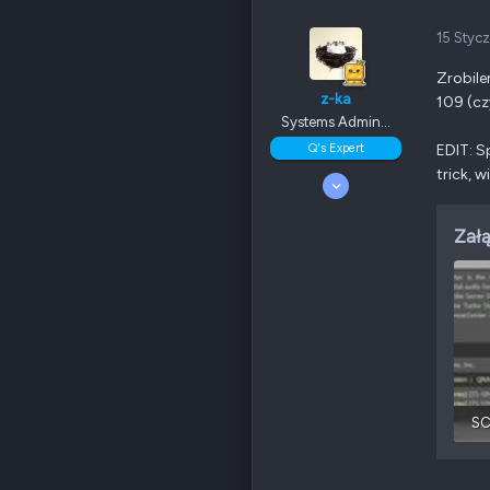
15 Styc
Zrobile
z-ka
109 (cz
Systems Admin...
Q's Expert
EDIT: S
trick, 
5 Luty 2009
276
16
Załą
135
Odznaki
49
QNAP
TS-x53Be
Ethernet
1 GbE
Poz.
2
SC