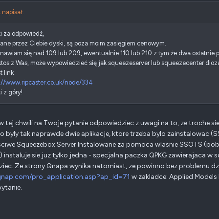
 napisał:
i za odpowiedź,
ane przez Ciebie dyski, są poza moim zasięgiem cenowym.
nawiam się nad 109 lub 209, ewentualnie 110 lub 210 z tym że dwa ostatnie 
tos z Was, może wypowiedzieć się jak squeezeserver lub squeezecenter dioz
t link
://www.ripcaster.co.uk/node/334
i z góry!
w tej chwili na Twoje pytanie odpowiedziec z uwagi na to, ze troche s
to byly tak naprawde dwie aplikacje, ktore trzeba bylo zainstalowac (
sciwe Squeezebox Server Instalowane za pomoca wlasnie SSOTS (pobier
) instaluje sie juz tylko jedna - specjalna paczka QPKG zawierajaca w 
iec. Ze strony Qnapa wynika natomiast, ze powinno bez problemu dzia
/qnap.com/pro_application.asp?ap_id=71
w zakladce: Applied Models
ytanie.