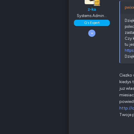
Poz.
0
pwixx
z-ka
Systems Admin...
Dzięk
Q's Expert
polec
5 Luty 2009
zasta
276
Czy k
16
tu jes
135
https
Odznaki
49
Dzięk
QNAP
TS-x53Be
Ethernet
1 GbE
Ciezko 
kiedys 
Poz.
2
juz wla
miesiac
powiedz
http:/
Twoje p