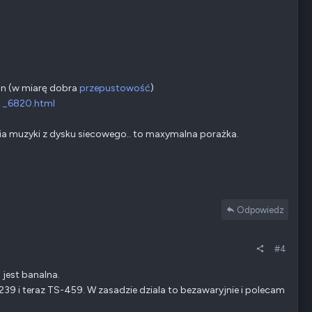
an (w miarę dobra
przepustowość
)
. _6820.html
ia muzyki z dysku siecowego.. to maxymalna porażka.
Odpowiedz
#4
 jest banalna.
39 i teraz TS-459. W zasadzie dziala to bezawaryjnie i polecam