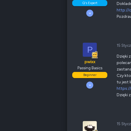
Q's Expert
Dokladn
http:/
5 Luty 2009
Pozdra
276
16
135
Odznaki
49
QNAP
TS-x53Be
Ethernet
1 GbE
15 Styc
P
Dzięki 
Poz.
2
pwixx
polecan
Passing Basics
zastana
Beginner
Czy kto
tu jest l
7 Styczeń 2011
https:/
7
0
Dzięki z
15
Odznaki
7
QNAP
TS-x20/TS-x21
Ethernet
1 GbE
15 Styc