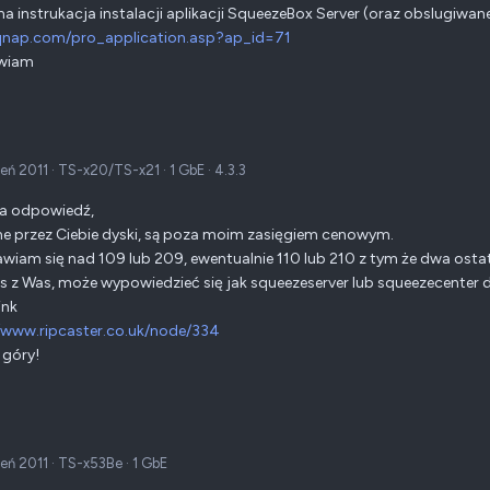
a instrukacja instalacji aplikacji SqueezeBox Server (oraz obslugiw
/qnap.com/pro_application.asp?ap_id=71
wiam
zeń 2011
·
TS-x20/TS-x21
·
1 GbE
·
4.3.3
za odpowiedź,
e przez Ciebie dyski, są poza moim zasięgiem cenowym.
wiam się nad 109 lub 209, ewentualnie 110 lub 210 z tym że dwa osta
s z Was, może wypowiedzieć się jak squeezeserver lub squeezecenter d
ink
/www.ripcaster.co.uk/node/334
 góry!
zeń 2011
·
TS-x53Be
·
1 GbE