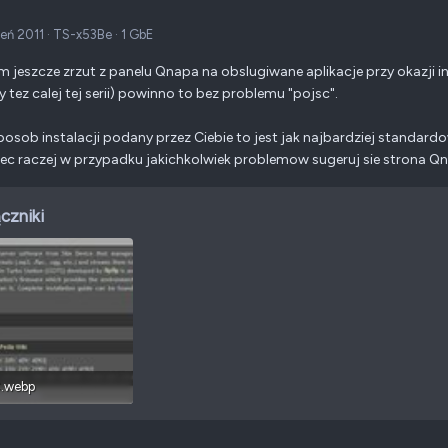
zeń 2011
·
TS-x53Be
·
1 GbE
m jeszcze zrzut z panelu Qnapa na obslugiwane aplikacje przy okazji i
y tez calej tej serii) powinno to bez problemu "pojsc".
posob instalacji podany przez Ciebie to jest jak najbardziej stand
wiec raczej w przypadku jakichkolwiek problemow sugeruj sie strona Q
czniki
.webp
34,6 KB · Wyświetleń: 1 174