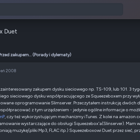
x Duet
Przed zakupem... (Porady i dylematy)
ień 2008
zainteresowany zakupem dysku sieciowego np. TS-109, lub 101. 3 tyg
iego sieciowego dysku współpracującego ze Squeezeboxem przy wyłąc
lowane oprogramowanie Slimserver. Przeczytałem instrukcję dwóch dys
spółpracować z tym urządzeniem - jedynie ogólne informacje o moż
nP
, czy też wykorzystującym mechanizmy iTunes. Z kolei na amazon.
mowanie wystarczające do obsługi Squeezebox'a(Slinserver). Mam wie
niają muzykę(pliki Mp3, FLAC itp.) Squeezeboxowi Duet przez sieć, 