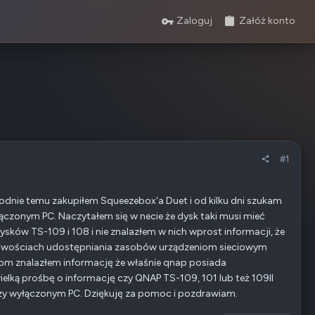
Zaloguj
Załóż konto
#1
odnie temu zakupiłem Squeezebox'a Duet i od kilku dni szukam
zonym PC. Naczytałem się w necie że dysk taki musi mieć
ków TS-109 i 108 i nie znalazłem w nich wprost informacji, że
liwościach udostępniania zasobów urządzeniom sieciowym
com znalazłem informację że właśnie qnap posiada
lką prośbę o informację czy QNAP TS-109, 101 lub też 109II
przy wyłączonym PC. Dziękuję za pomoc i pozdrawiam.