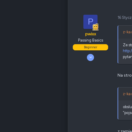
16 Styc
P
z-ka 
pwixx
Passing Basics
Ze st
Beginner
http:
7 Styczeń 2011
pytan
7
0
15
Na stro
Odznaki
7
QNAP
TS-x20/TS-x21
Ethernet
1 GbE
z-ka 
Poz.
0
obslu
"pojs
z zamie