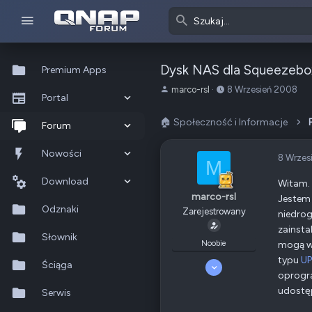
Dysk NAS dla Squeezebo
Premium Apps
A
o
marco-rsl
8 Wrzesień 2008
Portal
u
d
t
:
🏠 Społeczność i Informacje
Co nowego?
Forum
o
r
Ostatnia aktywność
Nowe posty
Nowości
8 Wrzes
t
M
e
Popularne
Nowe posty
Download
Witam.
m
marco-rsl
Jestem 
a
Szukaj na forum
Wszystkie posty
Szukaj zasobów
Odznaki
Zarejestrowany
niedrog
t
u
zainsta
Nowe zasoby
Słownik
Noobie
mogą w
typu
UP
Ostatnia aktywność
Ściąga
8 Wrzesień 2008
oprogra
1
0
udostęp
Serwis
5