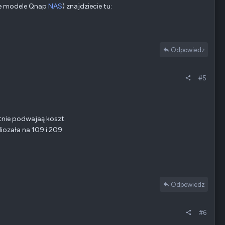
ane modele Qnap
NAS
) znajdziecie tu:
Odpowiedz
#5
tnie podwajaą koszt.
iozała na 109 i 209
Odpowiedz
#6