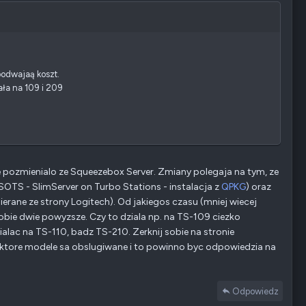
podwajaą koszt.
ała na 109 i 209
ie pozmienialo ze Squeezebox Server. Zmiany polegaja na tym, ze
SSOTS - SlimServer on Turbo Stations - instalacja z
QPKG
) oraz
ane ze strony Logitech). Od jakiegos czasu (mniej wiecej
sobie dwie powyzsze. Czy to dziala np. na TS-109 ciezko
lac na TS-110, badz TS-210. Zerknij sobie na stronie
 ktore modele sa obslugiwane i to powinno byc odpowiedzia na
Odpowiedz