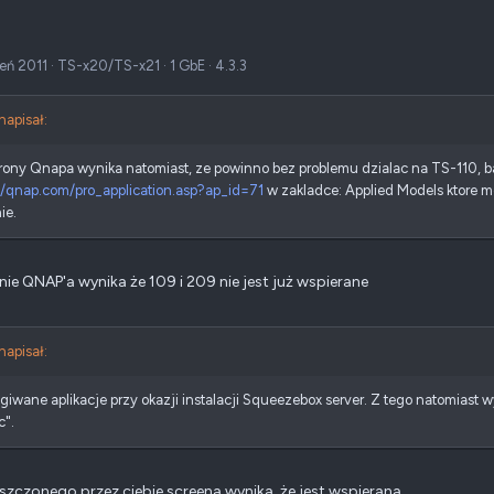
zeń 2011
·
TS-x20/TS-x21
·
1 GbE
·
4.3.3
napisał:
rony Qnapa wynika natomiast, ze powinno bez problemu dzialac na TS-110, ba
//qnap.com/pro_application.asp?ap_id=71
w zakladce: Applied Models ktore m
ie.
nie QNAP'a wynika że 109 i 209 nie jest już wspierane
napisał:
giwane aplikacje przy okazji instalacji Squeezebox server. Z tego natomiast w
c".
szczonego przez ciebie screena wynika, że jest wspierana...