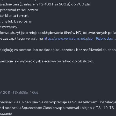
ozsądnie tani (znalazłem TS-109 II za 500zł) do 700 pln
łpracował ze squeezem
dał klienta torrent
.cichy lub bezgłośny
goszczędny
kowo służył jako miejsce skłądowania filmów HD, odtwarzanych po l
ie zastapił tego verbatima
http://www.verbatim.net.pl/pl_16/produc ..
dziękuję za pomoc.. bo posiadać squeezebox bez możliwości słuchan
edzcie jaki wybrać dysk sieciowy by łatwo go obsłużyć.
eń 2011
·
TS-x53Be
·
1 GbE
 napisal Silas. Qnap pieknie wspolpracuje ze SqueezeBoxami. Instalacja
od poczatku Squeezebox Classic wspolracowal kolejno z: TS-119, TS-2
iazanie.