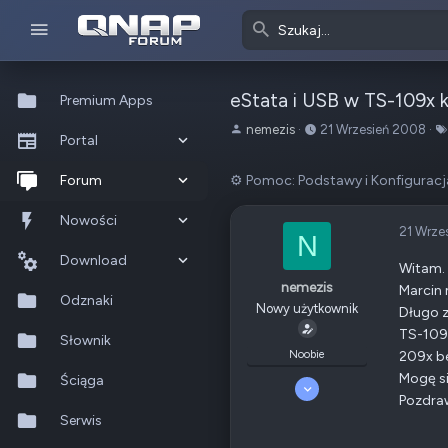
eStata i USB w TS-109x 
Premium Apps
A
o
nemezis
21 Wrzesień 2008
Portal
u
d
t
:
Co nowego?
Forum
⚙️ Pomoc: Podstawy i Konfiguracj
o
r
Ostatnia aktywność
Nowe posty
Nowości
t
21 Wrze
N
e
Popularne
Nowe posty
Download
m
Witam.
nemezis
a
Marcin 
Szukaj na forum
Wszystkie posty
Szukaj zasobów
Odznaki
t
Nowy użytkownik
Długo z
u
TS-109x
Nowe zasoby
Słownik
Noobie
209x b
Mogę si
Ostatnia aktywność
Ściąga
23 Czerwiec 2008
Pozdra
2
Serwis
0
0