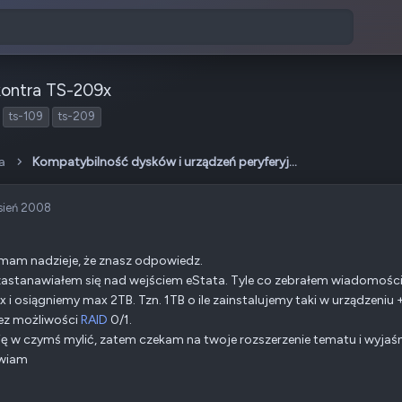
kontra TS-209x
T
ts-109
ts-209
a
g
a
Kompatybilność dysków i urządzeń peryferyjnych
i
sień 2008
mam nadzieje, że znasz odpowiedz.
astanawiałem się nad wejściem eStata. Tyle co zebrałem wiadomośc
 i osiągniemy max 2TB. Tzn. 1TB o ile zainstalujemy taki w urządzeni
ez możliwości
RAID
0/1.
ę w czymś mylić, zatem czekam na twoje rozszerzenie tematu i wyjaśni
wiam