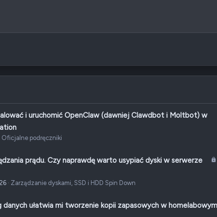
Wyrównaj do prawej
Book Antiqua
Wcięcie tekstu
Nagłówek 2
5
Courier New
Wyjustuj tekst
Usuń wcięcie
Nagłówek 3
8
Georgia
2
Tahoma
6
Times New Roman
Trebuchet MS
Verdana
talować i uruchomić OpenClaw (dawniej Clawdbot i Moltbot) w
ation
Oficjalne podręczniki
ędzania prądu. Czy naprawdę warto usypiać dyski w serwerze
026
Zarządzanie dyskami, SSD i HDD Spin Down
ng danych ułatwia mi tworzenie kopii zapasowych w homelabowy