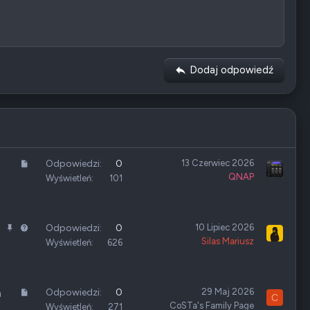
e
g
a
t
y
w
Dodaj odpowiedź
n
e
A
Odpowiedzi
0
13 Czerwiec 2026
QNAP
r
Wyświetleń
101
t
y
k
Z
P
P
Odpowiedzi
0
10 Lipiec 2026
u
Silas Mariusz
a
r
y
Wyświetleń
626
ł
m
z
t
k
y
a
n
p
n
A
Odpowiedzi
0
29 Maj 2026
m
C
i
i
i
CoSTa's Family Page
r
Wyświetleń
271