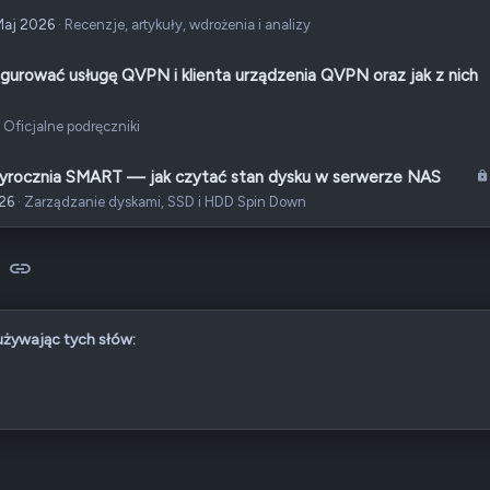
Maj 2026
Recenzje, artykuły, wdrożenia i analizy
igurować usługę QVPN i klienta urządzenia QVPN oraz jak z nich
Oficjalne podręczniki
wyrocznia SMART — jak czytać stan dysku w serwerze NAS
026
Zarządzanie dyskami, SSD i HDD Spin Down
sApp
-mail
Link
 używając tych słów: