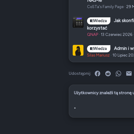
NAS-ie
CoSTa's Family Page
29 
Jak skonf
Wiedza
korzystać
QNAP
13 Czerwiec 2026
Admin i 
Wiedza
Silas Mariusz
10 Lipiec 2
Facebook
Reddit
What
E
Udostępnij:
Użytkownicy znaleźli tą stronę
*