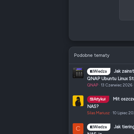
12
1
1
2
2
Podobne tematy
Jak zains
Wiedza
QNAP Ubuntu Linux St
QNAP
13 Czerwiec 2026
Mit oszcz
Artykuł
NAS?
Silas Mariusz
10 Lipiec 2
Jak tieri
C
Wiedza