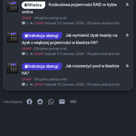
u
A
Rozbudowa pojemności RAID w trybie
Wiedza
ł
r
online
t
QNAP
Oficjalne podręczniki
y
QNAP
13 Czerwiec 2026
Oficjalne podręczniki
0
k
u
A
Jak wymienić dysk twardy na
Instrukcja obsługi
ł
r
dysk o większej pojemności w klastrze HA?
t
QNAP
Oficjalne podręczniki
y
QNAP
13 Czerwiec 2026
Oficjalne podręczniki
0
k
u
A
Jak rozszerzyć pool w klastrze
Instrukcja obsługi
ł
r
HA?
t
QNAP
Oficjalne podręczniki
y
QNAP
13 Czerwiec 2026
Oficjalne podręczniki
0
k
u
ł
Facebook
Reddit
WhatsApp
E-mail
Link
Udostępnij: