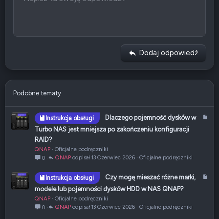
e
10
Usuń szkic
Book Antiqua
Wyrównaj do środka
g
Nagłówek 1
Wstaw listę
a
12
Courier New
t
Wyrównaj do prawej
Wcięcie tekstu
Nagłówek 2
y
Georgia
15
w
Wyjustuj tekst
Usuń wcięcie
Nagłówek 3
Dodaj odpowiedź
n
18
Tahoma
e
22
Times New Roman
26
Trebuchet MS
Podobne tematy
Verdana
A
Dlaczego pojemność dysków w
Instrukcja obsługi
r
Turbo NAS jest mniejsza po zakończeniu konfiguracji
t
RAID?
y
QNAP
Oficjalne podręczniki
k
QNAP
13 Czerwiec 2026
Oficjalne podręczniki
0
u
ł
A
Czy mogę mieszać różne marki,
Instrukcja obsługi
r
modele lub pojemności dysków HDD w NAS QNAP?
t
QNAP
Oficjalne podręczniki
y
QNAP
13 Czerwiec 2026
Oficjalne podręczniki
0
k