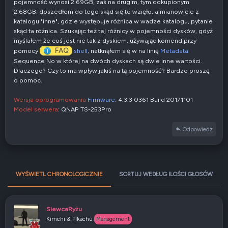
pojemność wynosi 2.69GB, zaś na drugim, tym dokupionym
2.68GB, doszedłem do tego skąd się to wzięło, a mianowicie z
katalogu "inne", gdzie występuje różnica w wadze katalogu, pytanie
skąd ta różnica. Szukając też tej różnicy w pojemności dysków, gdyż
myślałem że coś jest nie tak z dyskiem, używając komend przy
FAQ
pomocy
shell
, natknąłem się w na linię
Metadata
Sequence No w której na dwóch dyskach są dwie inne wartości.
Dlaczego? Czy to ma wpływ jakiś na tą pojemność? Bardzo proszę
o pomoc.
Wersja oprogramowania
Firmware
: 4.3.3 0361 Build 20171101
Model serwera
: QNAP TS-253Pro
Odpowiedz
WYŚWIETL CHRONOLOGICZNIE
SORTUJ WEDŁUG ILOŚCI GŁOSÓW
SiewcaRyżu
Kimchi & Pikachu
Management