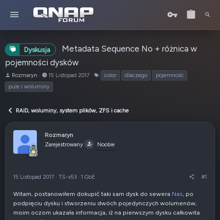
Metadata Sequence No + różnica w
Dyskusja
pojemności dysków
A
o
T
Rozmaryn
15 Listopad 2017
color
dlaczego
pojemność
u
d
a
pule i woluminy
t
:
g
o
i
r
RAID, woluminy, system plików, ZFS i cache
t
e
Rozmaryn
m
Zarejestrowany
a
Noobie
t
u
15 Listopad 2017
·
TS-x53
·
1 GbE
#1
Witam, postanowiłem dokupić taki sam dysk do sewera
Nas
, po
podpięciu dysku i stworzeniu dwóch pojedynczych wolumenów,
moim oczom ukazała informacja, iż na pierwszym dysku całkowita