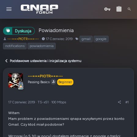
Powiadomienia
Dyskusja
A
o
T
---===PIOTR===---
17 Czerwiec 2019
gmail
google
u
d
a
notifications
powiadomienia
t
:
g
o
i
r
Podstawowe ustawienia i inicjalizacja systemu
t
e
---===PIOTR===---
m
Passing Basics
a
Beginner
t
u
17 Czerwiec 2019
·
TS-x51
·
100 Mbps
#1
Witam
Mam problem z powiadomieniami qnapa wysyłanymi przez konto
Gmail. Czy ktoś miał podobnie?
Wczoraj (o 5.30 w nocy) dostałem informacje z google o treści: