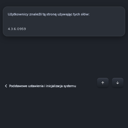
Użytkownicy znaleźli tą stronę używając tych słów:
4.3.6.0959
Początek stron
Dół
Podstawowe ustawienia i inicjalizacja systemu
Dark v2 — Graphite
Polski (PL)
Regulamin
Polityka prywatności
Jak korzystać z forum?
R
S
S
QNAP Forum Polska, QNAP Club Poland ©2008-2026