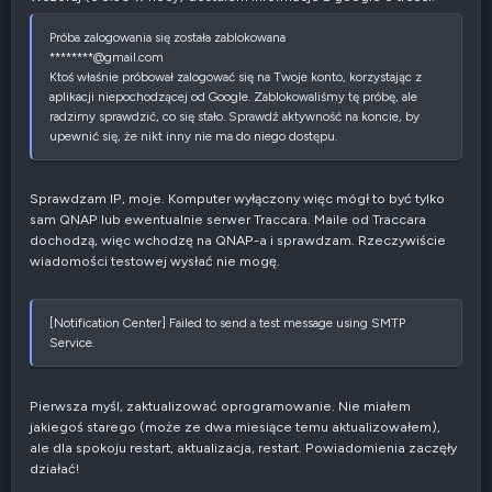
Próba zalogowania się została zablokowana
********@gmail.com
Ktoś właśnie próbował zalogować się na Twoje konto, korzystając z
aplikacji niepochodzącej od Google. Zablokowaliśmy tę próbę, ale
radzimy sprawdzić, co się stało. Sprawdź aktywność na koncie, by
upewnić się, że nikt inny nie ma do niego dostępu.
Sprawdzam IP, moje. Komputer wyłączony więc mógł to być tylko
sam QNAP lub ewentualnie serwer Traccara. Maile od Traccara
dochodzą, więc wchodzę na QNAP-a i sprawdzam. Rzeczywiście
wiadomości testowej wysłać nie mogę.
[Notification Center] Failed to send a test message using SMTP
Service.
Pierwsza myśl, zaktualizować oprogramowanie. Nie miałem
jakiegoś starego (może ze dwa miesiące temu aktualizowałem),
ale dla spokoju restart, aktualizacja, restart. Powiadomienia zaczęły
działać!