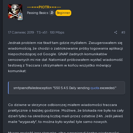
s
o
u
s
---===PIOTR===---
j
z
Passing Basics
Beginner
w
e
g
n
ó
i
r
e
17 Czerwiec 2019
·
TS-x51
·
100 Mbps
#3
ę
n
e
Jednak problem nie tkwił tam gdzie myślałem. Zasugerowałem się
g
wiadomością, że chodzi o zablokowanie próby logowania aplikacji
a
t
niepochodzącej od Google. QNAP żadnych komunikatów
y
sensownych mi nie dał. Natomiast próbowałem wysłać wiadomość
w
testową z Traccara i otrzymałem w końcu wszystko mówiący
n
komunikat:
e
smtpsendfailedexception "550 5.4.5 Daily sending
quota
exceeded."
Co dziwne w skrzynce odbiorczej miałem wiadomości traccara
praktycznie o każdej godzinie. Możliwe, że blokada nie była na cały
dzień tylko na określoną liczbę maili przez ostatnie 24h. Jeśli jakieś
maile "wygasały", to można było wysłać tyle samo nowych.
Muszę znaleźć inną skrzynkę, albo ograniczyć liczbę wiadomości