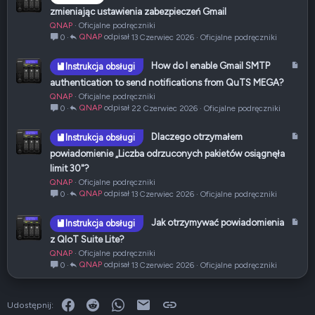
r
zmieniając ustawienia zabezpieczeń Gmail
t
QNAP
Oficjalne podręczniki
y
QNAP
13 Czerwiec 2026
Oficjalne podręczniki
0
k
u
A
How do I enable Gmail SMTP
Instrukcja obsługi
ł
r
authentication to send notifications from QuTS MEGA?
t
QNAP
Oficjalne podręczniki
y
QNAP
22 Czerwiec 2026
Oficjalne podręczniki
0
k
u
A
Dlaczego otrzymałem
Instrukcja obsługi
ł
r
powiadomienie „Liczba odrzuconych pakietów osiągnęła
t
limit 30"?
y
QNAP
Oficjalne podręczniki
k
QNAP
13 Czerwiec 2026
Oficjalne podręczniki
0
u
ł
A
Jak otrzymywać powiadomienia
Instrukcja obsługi
r
z QIoT Suite Lite?
t
QNAP
Oficjalne podręczniki
y
QNAP
13 Czerwiec 2026
Oficjalne podręczniki
0
k
u
ł
Facebook
Reddit
WhatsApp
E-mail
Link
Udostępnij: