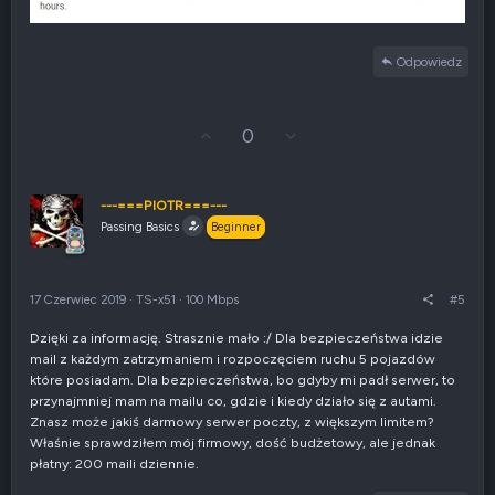
n
e
Odpowiedz
G
Z
0
ł
g
o
ł
s
o
u
s
---===PIOTR===---
j
z
Passing Basics
Beginner
w
e
g
n
ó
i
r
e
17 Czerwiec 2019
·
TS-x51
·
100 Mbps
#5
ę
n
e
Dzięki za informację. Strasznie mało :/ Dla bezpieczeństwa idzie
g
mail z każdym zatrzymaniem i rozpoczęciem ruchu 5 pojazdów
a
t
które posiadam. Dla bezpieczeństwa, bo gdyby mi padł serwer, to
y
przynajmniej mam na mailu co, gdzie i kiedy działo się z autami.
w
Znasz może jakiś darmowy serwer poczty, z większym limitem?
n
Właśnie sprawdziłem mój firmowy, dość budżetowy, ale jednak
e
płatny: 200 maili dziennie.