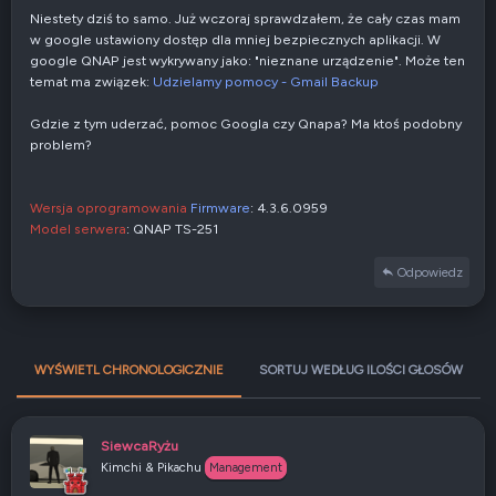
Niestety dziś to samo. Już wczoraj sprawdzałem, że cały czas mam
w google ustawiony dostęp dla mniej bezpiecznych aplikacji. W
google QNAP jest wykrywany jako: "nieznane urządzenie". Może ten
temat ma związek:
Udzielamy pomocy - Gmail Backup
Gdzie z tym uderzać, pomoc Googla czy Qnapa? Ma ktoś podobny
problem?
Wersja oprogramowania
Firmware
: 4.3.6.0959
Model serwera
: QNAP TS-251
Odpowiedz
WYŚWIETL CHRONOLOGICZNIE
SORTUJ WEDŁUG ILOŚCI GŁOSÓW
SiewcaRyżu
Kimchi & Pikachu
Management