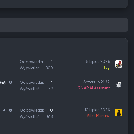
Odpowiedzi
1
5 Lipiec 2026
fog
Wyświetleń
309
P
Odpowiedzi
1
Wczoraj o 21:37
łać
QNAP AI Assistant
y
Wyświetleń
72
t
a
n
Z
P
P
Odpowiedzi
0
10 Lipiec 2026
i
Silas Mariusz
a
r
y
Wyświetleń
618
e
m
z
t
k
y
a