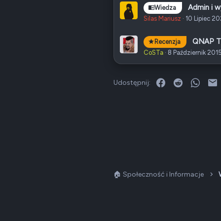
Admin i 
Wiedza
Silas Mariusz
10 Lipiec 2
QNAP T
Recenzja
CoSTa
8 Październik 201
Facebook
Reddit
What
E
Udostępnij:
🏠 Społeczność i Informacje
Dark v2 — Graphite
Polski (PL)