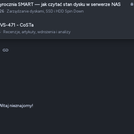
wyrocznia SMART — jak czytać stan dysku w serwerze NAS
026
Zarządzanie dyskami, SSD i HDD Spin Down
VS-471 - CoSTa
5
Recenzje, artykuły, wdrożenia i analizy
sApp
-mail
Link
Witaj nieznajomy!