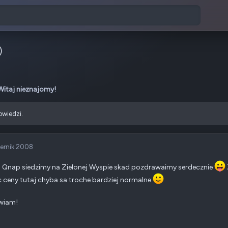
)
Witaj nieznajomy!
owiedzi.
iernik 2008
j Qnap siedzimy na Zielonej Wyspie skad pozdrawaimy serdecznie
c ceny tutaj chyba sa troche bardziej normalne
wiam!