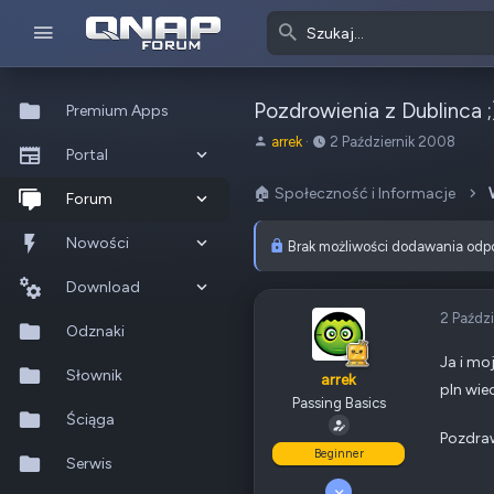
Pozdrowienia z Dublinca ;
Premium Apps
A
o
arrek
2 Październik 2008
Portal
u
d
t
:
🏠 Społeczność i Informacje
Co nowego?
Forum
o
r
Ostatnia aktywność
Nowe posty
Nowości
Brak możliwości dodawania odp
t
e
Popularne
Nowe posty
Download
m
a
2 Paźdz
Szukaj na forum
Wszystkie posty
Szukaj zasobów
Odznaki
t
u
Ja i mo
Nowe zasoby
Słownik
arrek
pln wie
Passing Basics
Ostatnia aktywność
Ściąga
Pozdra
Beginner
Serwis
2 Październik 2008