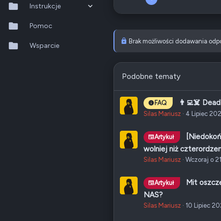
Instrukcje
8
0
20
QTS 5.2.x
Pomoc
Odznaki
10
Brak możliwości dodawania odp
QuTS hero h6.0.x
Wsparcie
Poz.
1
QuMagie
Podobne tematy
Hybrid Backup Sync
👨‍💻☠️ Dead
FAQ
Qfile Pro
Silas Mariusz
4 Lipiec 20
HA Manager
[Niedokoń
Artykuł
QuWAN
wolniej niż czterordzen
Silas Mariusz
Wczoraj o 21
QuRouter
Mit oszcz
Artykuł
QSS
NAS?
Silas Mariusz
10 Lipiec 2