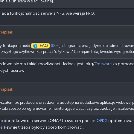
nie z Linuxem w sieci lokalnej.
iada funkcjonalnosc serwera NFS. Ale wersja PRO.
 napisał:
FAQ
zy funkcjonalność
SSH
jest ograniczona jedynie do administrowan
 zwykłego użytkownika i praca "użytkowa" (pomijam tutaj kwestie wydajności p
dowo nie ma takiej mozliwosci. Jednak jest ipkg/
Optware
za pomoca 
klych userow.
 napisał:
yszałem, że producent urządzenia udostępnia dodatkowe aplikacje webowe, 
w taki sposób oprogramowanie monitorujące Cacti, czy też trzeba je instalowa
cje dodatkowe dla serwera QNAP to system paczek
QPKG
opatentowany 
e
. Pewnie trzeba byloby sporo kompilowac ...