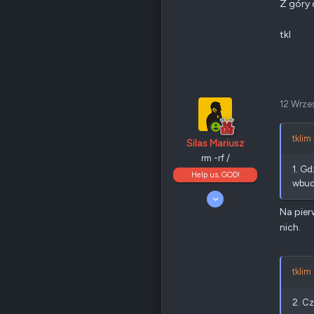
Z góry 
tkl
12 Wrze
tklim
Silas Mariusz
rm -rf /
1. Gd
Help us, GOD!
wbud
5 Kwiecień 2008
10 189
Na pie
4 699
nich.
405
Odznaki
205
Nowy Sącz
forum.qnap.net.pl
tklim
QNAP
TS-x77
Ethernet
1 GbE
2. C