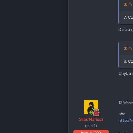
tklim
7. C
Dziala 
tklim
8. Cz
Chyba n
12 Wrze
aha
Silas Mariusz
http:/
rm -rf /
Help us, GOD!