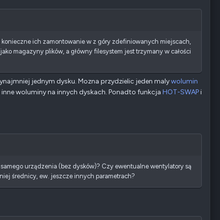
t konieczne ich zamontowanie w z góry zdefiniowanych miejscach,
jako magazyny plików, a główny filesystem jest trzymany w całości
zynajmniej jednym dysku. Mozna przydzielic jeden maly
wolumin
 inne woluminy na innych dyskach. Ponadto funkcja
HOT-SWAP
i
ci samego urządzenia (bez dysków)? Czy ewentualne wentylatory są
niej średnicy, ew. jeszcze innych parametrach?