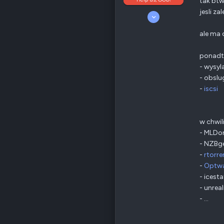
tak btw.
jesli z
5 Kwiecień 2008
10 189
4 699
ale ma 
405
Odznaki
205
ponadto
Nowy Sącz
- wysyl
forum.qnap.net.pl
- obsl
QNAP
TS-x77
Ethernet
1 GbE
-
iscsi
Poz.
6
w chwil
- MLDon
- NZBge
-
rtorre
-
Optw
- icest
- unreal
- ...