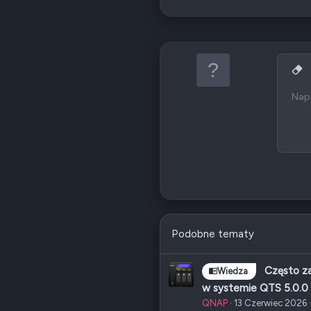
9
Wycz
1
Napi
Czcion
Wstaw 
S
12
1
1
2
2
Podobne tematy
Często z
Wiedza
w systemie QTS 5.0.0
QNAP
13 Czerwiec 2026