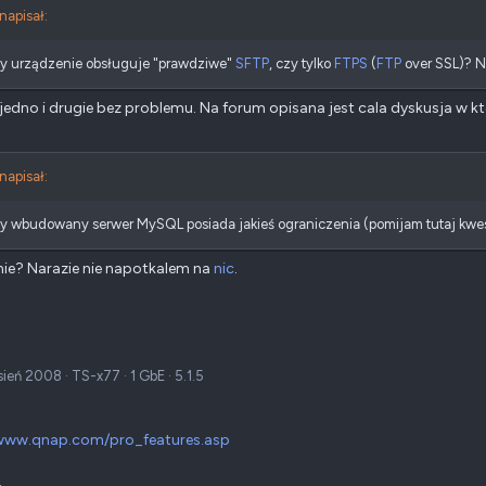
 napisał:
zy urządzenie obsługuje "prawdziwe"
SFTP
, czy tylko
FTPS
(
FTP
over SSL)? N
i jedno i drugie bez problemu. Na forum opisana jest cala dyskusja w k
 napisał:
y wbudowany serwer MySQL posiada jakieś ograniczenia (pomijam tutaj kwesti
ie? Narazie nie napotkalem na
nic
.
sień 2008
·
TS-x77
·
1 GbE
·
5.1.5
/www.qnap.com/pro_features.asp