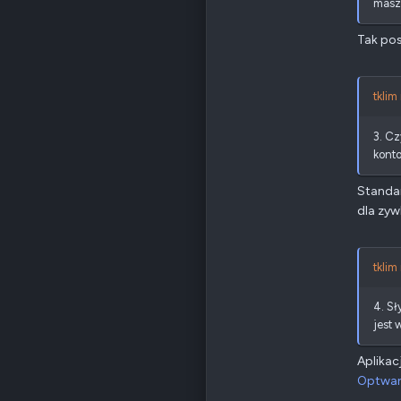
maszy
Poz.
6
Tak pos
tklim
3. C
konto
Standar
dla zyw
tklim
4. Sł
jest 
Aplika
Optwar