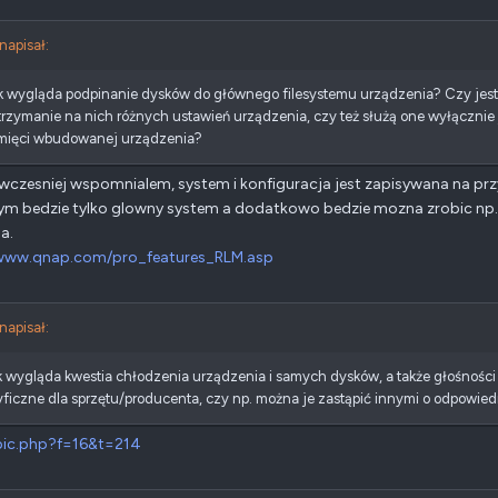
 napisał:
ak wygląda podpinanie dysków do głównego filesystemu urządzenia? Czy jes
trzymanie na nich różnych ustawień urządzenia, czy też służą one wyłącznie 
mięci wbudowanej urządzenia?
 wczesniej wspomnialem, system i konfiguracja jest zapisywana na pr
ym bedzie tylko glowny system a dodatkowo bedzie mozna zrobic np.
a.
/www.qnap.com/pro_features_RLM.asp
 napisał:
k wygląda kwestia chłodzenia urządzenia i samych dysków, a także głośnoś
ficzne dla sprzętu/producenta, czy np. można je zastąpić innymi o odpowied
pic.php?f=16&t=214