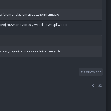
a forum znalazłem sprzeczne informacje.
torej rozwiane zostaly wszelkie watpliwosci.
e wydajności procesora i ilości pamięci)?
Odpowiedz
#3