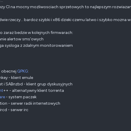
..
alezy CI na mocny mozliwosciach sprzetowych to najlepszym rozwiazaniem
dwie rzeczy... bardoz szybki i x86 dzieki czemu latwo i szybko mozna
 zaraz bedzie w kolejnych firmwarach:
anie alertow sms'owych
uga sysloga z zdalnym monitorowaniem
i obecnej
QPKG
:
key - klient emule
t i SABnzbd - klient grup dyskusyjnych
nt
++ - alternatywny klient torrenta
are
- system paczek
ation - serwer radii internetowych
ircd - serwer irc