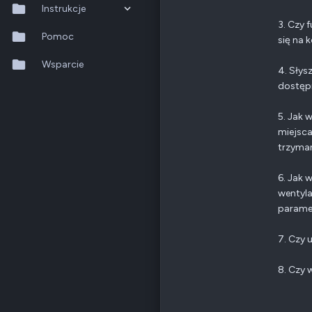
Odznaki
9
Instrukcje
3. Czy 
QTS 5.2.x
Pomoc
się na 
Poz.
1
QuTS hero h6.0.x
Wsparcie
4. Słys
dostępn
QuMagie
5. Jak 
Hybrid Backup Sync
miejsca
trzyma
Qfile Pro
HA Manager
6. Jak 
wentyla
QuWAN
parame
QuRouter
7. Czy 
QSS
8. Czy 