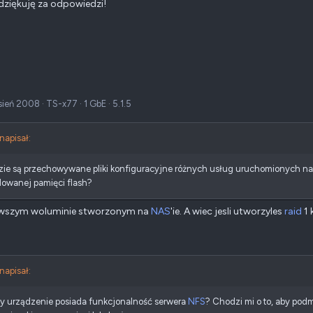
dziękuję za odpowiedzi!
sień 2008
·
TS-x77
·
1 GbE
·
5.1.5
 napisał:
zie są przechowywane pliki konfiguracyjne różnych usług uruchomionych na
owanej pamięci flash?
rwszym woluminie stworzonym na
NAS
'ie. A wiec jesli utworzyles
raid
1 
 napisał:
zy urządzenie posiada funkcjonalność serwera
NFS
? Chodzi mi o to, aby pod