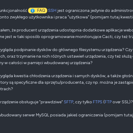
funkcjonalność
FAQ
SSH
jest ograniczona jedynie do administro
konto zwykłego użytkownika i praca "użytkowa" (pomijam tutaj kwestie
załem, że producent urządzenia udostępnia dodatkowe aplikacje webo
e jest w taki sposób oprogramowanie monitorujące Cacti, czy też trz
wygląda podpinanie dysków do głównego filesystemu urządzenia? Czy
ch, oraz trzymanie na nich różnych ustawień urządzenia, czy też służą
ny w całości w pamięci wbudowanej urządzenia?
wygląda kwestia chłodzenia urządzenia i samych dysków, a także gło
tory są specyficzne dla sprzętu/producenta, czy np. można je zastąpić
trach?
urządzenie obsługuje "prawdziwe"
SFTP
, czy tylko
FTPS
(
FTP
over SSL)?
wbudowany serwer MySQL posiada jakieś ograniczenia (pomijam tutaj 