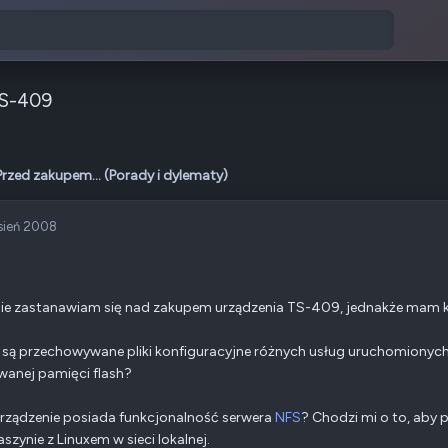
TS-409
Przed zakupem... (Porady i dylematy)
sień 2008
ie zastanawiam się nad zakupem urządzenia TS-409, jednakże mam k
e są przechowywane pliki konfiguracyjne różnych usług uruchomionych
anej pamięci flash?
urządzenie posiada funkcjonalność serwera
NFS
? Chodzi mi o to, aby
aszynie z Linuxem w sieci lokalnej.