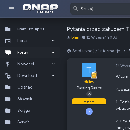
Pytania przed zakupem 
Premium Apps
A
o
tklim
12 Wrzesień 2008
Portal
u
d
t
:
🏠 Społeczność i Informacje
Co nowego?
Forum
o
r
Ostatnia aktywność
Nowe posty
Nowości
12 Wrze
t
T
e
Popularne
Nowe posty
Download
Witam
m
tklim
a
Szukaj na forum
Wszystkie posty
Szukaj zasobów
Odznaki
Passing Basics
Poważn
t
u
Nowe zasoby
Słownik
Beginner
1. Gdzi
wbudow
Ostatnia aktywność
Ściąga
12 Wrzesień 2008
10
1
2. Czy 
Serwis
30
innej m