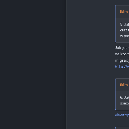
tklim
5. J
oraz 
w pa
Jak juz
na ktor
migracj
http:/
tklim
6. Ja
specy
viewto