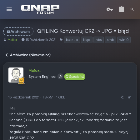
QFILING Konwertuj CR2 -> JPG = błąd
Archiwum
A
o
T
Mafox_
16 Październik 2021
backup
błąd
hbs
smb
win10
u
d
a
t
:
g
Archiwalne (Nieaktualne)
o
i
r
t
Mafox_
e
System Engineer
Q Specialist
m
a
t
u
16 Październik 2021
·
TS-x51
·
1 GbE
#1
Hej,
Chciałem za pomocą Qfiling przekonwertować zdjęcia - pliki RAW z
Canona (.CR2) do formatu JPG jednak jak utworzę zadanie to jest
informacja
Reguła1: nieudane zmieniania Konwertuj za pomocą modułu edycji
_MG5636.CR2