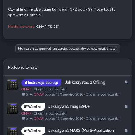
Czy qfiling nie obsługuje konwersji CR2 do JPG? Może ktoś to
sprawdzić u siebie?
Model serwera
: QNAP TS-251
Musisz się zalogować lub zarejestrować, aby odpowiedzieć tutaj.
Podobne tematy
A
Jak korzystać z Qfiling
Instrukcja obsługi
r
QNAP
Oficjalne podręczniki
t
QNAP
13 Czerwiec 2026
Oficjalne podręczniki
0
y
k
A
Jak używać Image2PDF
Wiedza
u
r
QNAP
Oficjalne podręczniki
ł
t
QNAP
13 Czerwiec 2026
Oficjalne podręczniki
0
y
k
A
Jak używać MARS (Multi-Application
Wiedza
u