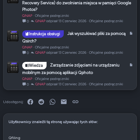
r
Recovery Service) do zwolnienia miejsca w pamięci Google
ł
t
Photos?
y
QNAP
Oficjalne podręczniki
k
QNAP
13 Czerwiec 2026
Oficjalne podręczniki
0
u
ł
A
Jak wyszukiwać pliki za pomocą
Instrukcja obsługi
r
Qsirch?
t
QNAP
Oficjalne podręczniki
y
QNAP
13 Czerwiec 2026
Oficjalne podręczniki
0
k
u
A
Zarządzanie zdjęciami na urządzeniu
Wiedza
ł
r
mobilnym za pomocą aplikacji Qphoto
t
QNAP
Oficjalne podręczniki
y
QNAP
13 Czerwiec 2026
Oficjalne podręczniki
0
k
u
ł
Facebook
Reddit
WhatsApp
E-mail
Link
Udostępnij:
Użytkownicy znaleźli tą stronę używając tych słów:
Qfiling