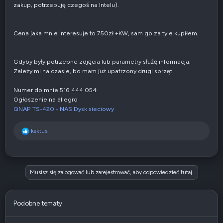
zakup, potrzebuję czegoś na Intelu).
Cena jaka mnie interesuje to 750zł +KW, sam go za tyle kupiłem.
Gdyby były potrzebne zdjęcia lub parametry służę informacja.
Zależy mi na czasie, bo mam już upatrzony drugi sprzęt.
Numer do mnie 516 444 054
Ogłoszenie na allegro
QNAP TS-420 - NAS Dysk sieciowy
R
kaktus
e
a
k
c
Musisz się zalogować lub zarejestrować, aby odpowiedzieć tutaj.
j
e
:
Podobne tematy