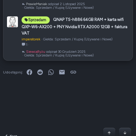
PrawieManiak
2 Listopad 2025
Giełda: Sprzedam / Kupię (Używane i Nowe)
QNAP TS-h886 64GB RAM + karta wifi
Sprzedam
QXP-W6-AX200 + PNY Nvidia RTX A2000 12GB + faktura
VAT
imperatorek
Giełda: Sprzedam / Kupię (Używane i Nowe)
1
SiewcaRyżu
30 Grudzień 2025
Giełda: Sprzedam / Kupię (Używane i Nowe)
Facebook
Reddit
WhatsApp
E-mail
Link
Udostępnij: