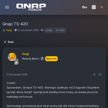
Qnap TS-420
A
o
T
Yorgi
12 Wrzesień 2016
qnap
ts-420
u
d
a
t
:
g
Kosz
o
i
r
t
Yorgi
e
Passing Basics
Beginner
m
a
t
u
12 Wrzesień 2016
#1
Cześć
Sprzedam, Qnapa TS-420, którego użytkuje od 2 tygodni (kupiłem
sprzęt, który leżał). Sprzęt jest praktycznie nowy, posiada jeszcze
naklejkę na froncie.
Sprzedaję, ponieważ jest zbyt wolny jak dla mnie (nieprzemyślany