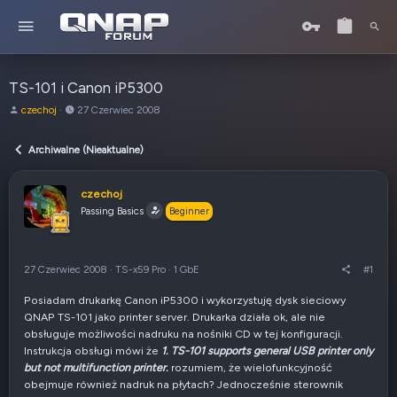
TS-101 i Canon iP5300
A
o
czechoj
27 Czerwiec 2008
u
d
t
:
Archiwalne (Nieaktualne)
o
r
t
czechoj
e
Passing Basics
Beginner
m
a
t
u
27 Czerwiec 2008
·
TS-x59 Pro
·
1 GbE
#1
Posiadam drukarkę Canon iP5300 i wykorzystuję dysk sieciowy
QNAP TS-101 jako printer server. Drukarka działa ok, ale nie
obsługuje możliwości nadruku na nośniki CD w tej konfiguracji.
Instrukcja obsługi mówi że
1. TS-101 supports general USB printer only
but not multifunction printer.
rozumiem, że wielofunkcyjność
obejmuje również nadruk na płytach? Jednocześnie sterownik