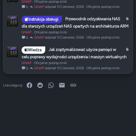
QNAP
Oficjalne podręczniki
t
QNAP
13 Czerwiec 2026
Oficjalne podręczniki
0
y
k
A
Przewodnik odzyskiwania NAS
Instrukcja obsługi
u
r
dla starszych urządzeń NAS opartych na architekturze ARM
ł
t
QNAP
Oficjalne podręczniki
y
QNAP
13 Czerwiec 2026
Oficjalne podręczniki
0
k
u
A
Jak zoptymalizować użycie pamięci w
Wiedza
ł
r
celu poprawy wydajności urządzenia i maszyn wirtualnych
t
QNAP
Oficjalne podręczniki
y
QNAP
13 Czerwiec 2026
Oficjalne podręczniki
0
k
u
ł
Facebook
Reddit
WhatsApp
E-mail
Link
Udostępnij: