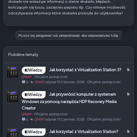
drukarki nie wskazuje informacji o stanie drukarki, błędach,
kończącym się tuszu, zacięcieu papieru itp. Czy istnieje możliwość
odczytywania informacji które drukarka przesyła do użytkownika?
Musisz się zalogować lub zarejestrować, aby odpowiedzieć tutaj.
Podobne tematy
A
Jak korzystać z Virtualization Station 3?
Wiedza
r
QNAP
Oficjalne podręczniki
t
QNAP
13 Czerwiec 2026
Oficjalne podręczniki
0
y
k
A
Jak przywrócić komputer z systemem
Wiedza
u
r
Windows za pomocą narzędzia HDP Recovery Media
ł
t
Creator
y
QNAP
Oficjalne podręczniki
k
QNAP
13 Czerwiec 2026
Oficjalne podręczniki
0
u
ł
A
Jak korzystać z Virtualization Station?
Wiedza
r