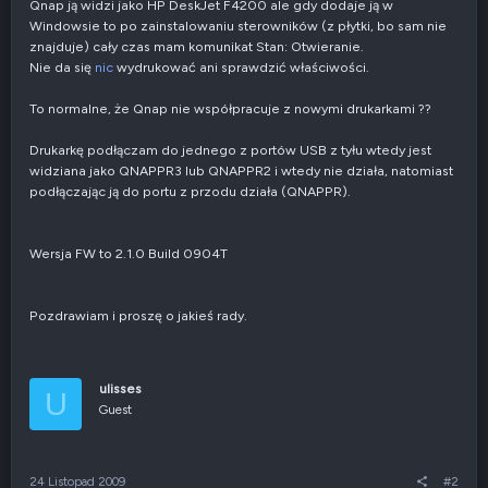
Qnap ją widzi jako HP DeskJet F4200 ale gdy dodaje ją w
Windowsie to po zainstalowaniu sterowników (z płytki, bo sam nie
znajduje) cały czas mam komunikat Stan: Otwieranie.
Nie da się
nic
wydrukować ani sprawdzić właściwości.
To normalne, że Qnap nie współpracuje z nowymi drukarkami ??
Drukarkę podłączam do jednego z portów USB z tyłu wtedy jest
widziana jako QNAPPR3 lub QNAPPR2 i wtedy nie działa, natomiast
podłączając ją do portu z przodu działa (QNAPPR).
Wersja FW to 2.1.0 Build 0904T
Pozdrawiam i proszę o jakieś rady.
ulisses
U
Guest
24 Listopad 2009
#2