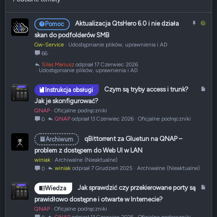
P
R
Aktualizacja QtsHero 6.0 i nie działa
Pomoc
r
o
skan do podfolderów SMB
z
z
Gw-Service
Udostępnianie plików, uprawnienia i AD
y
w
66
p
i
Silas Mariusz
17 Czerwiec 2026
i
ą
Udostępnianie plików, uprawnienia i AD
ę
z
t
a
A
Czym są tryby access i trunk?
Instrukcja obsługi
y
n
r
Jak je skonfigurować?
y
t
QNAP
Oficjalne podręczniki
y
QNAP
13 Czerwiec 2026
Oficjalne podręczniki
0
k
u
qBittorrent za Gluetun na QNAP –
Archiwum
ł
problem z dostępem do Web UI w LAN
winiak
Archiwalne (Nieaktualne)
winiak
7 Grudzień 2025
Archiwalne (Nieaktualne)
0
A
Jak sprawdzić czy przekierowane porty są
Wiedza
r
prawidłowo dostępne i otwarte w Internecie?
t
QNAP
Oficjalne podręczniki
y
QNAP