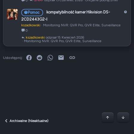
13 Czerwiec 2026
Oficjalne podręczniki
0
k
u
P
kompatybilność kamer Hikvision DS-
Pomoc
ł
y
2CD2443G2-I
t
kszadkowski
Monitoring NVR: QVR Pro, QVR Elite, Surveillance
a
0
n
kszadkowski
15 Kwiecień 2026
i
Monitoring NVR: QVR Pro, QVR Elite, Surveillance
e
Facebook
Reddit
WhatsApp
E-mail
Link
Udostępnij:
Początek stron
Dół
Archiwalne (Nieaktualne)