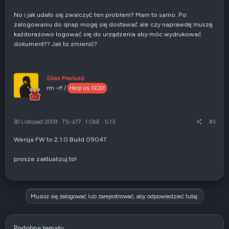
No i jak udało się zwalczyć ten problem? Mam to samo. Po
zalogowaniu do qnap mogę się dostawać ale czy naprawdę muszę
każdorazowo logować się do urządzenia aby móc wydrukować
dokument?? Jak to zmienić?
Silas Mariusz
rm -rf /
Help us, GOD!
30 Listopad 2009
·
TS-x77
·
1 GbE
·
5.1.5
#3
Wersja FW to 2.1.0 Build 0904T
prosze zaktualizuj to!
Musisz się zalogować lub zarejestrować, aby odpowiedzieć tutaj.
Podobne tematy