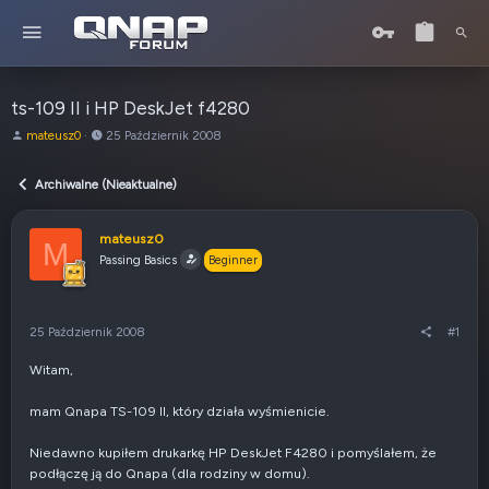
ts-109 II i HP DeskJet f4280
A
o
mateusz0
25 Październik 2008
u
d
t
:
Archiwalne (Nieaktualne)
o
r
t
mateusz0
M
e
Passing Basics
Beginner
m
a
t
u
25 Październik 2008
#1
Witam,
mam Qnapa TS-109 II, który działa wyśmienicie.
Niedawno kupiłem drukarkę HP DeskJet F4280 i pomyślałem, że
podłączę ją do Qnapa (dla rodziny w domu).