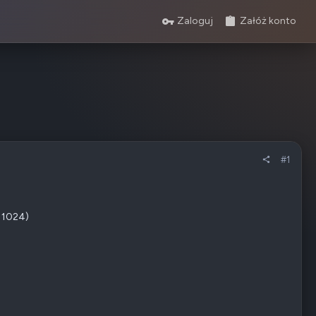
Zaloguj
Załóż konto
#1
d 1024)