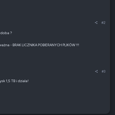
#2
odoba ?
że ważna - BRAK LICZNIKA POBIERANYCH PLIKÓW !!!
#3
k 1,5 TB i dziala!