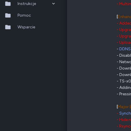
Odznaki
205
Instrukcje
- Multi
Nowy Sącz
forum.qnap.net.pl
QTS 5.2.x
Pomoc
[
Enhan
QNAP
TS-x77
Ethernet
1 GbE
- Added
QuTS hero h6.0.x
Wsparcie
- Upgr
- Upgra
QuMagie
Poz.
6
- Uploa
-
DDNS
Hybrid Backup Sync
- Disab
- Netwo
Qfile Pro
- Downl
HA Manager
- Downl
- TS-x0
QuWAN
- Addin
- Press
QuRouter
[
Major 
QSS
-
Synch
- Hide 
- Rsync