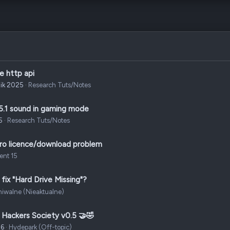
e http api
nik 2025
Research Tuts/Notes
.1 sound in gaming mode
5
Research Tuts/Notes
Pro licence/download problem
rent 15
fix "Hard Drive Missing"?
hiwalne (Nieaktualne)
 Hackers Society v0.5 🤝🤣
26
Hydepark (Off-topic)