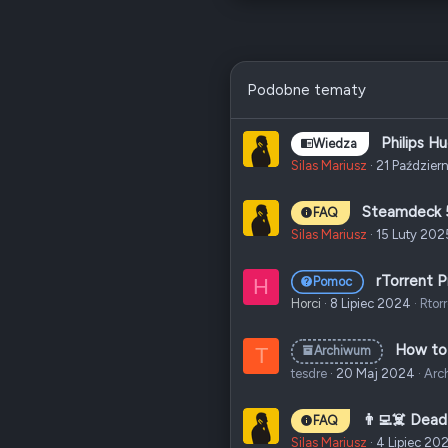
15
Odznaki
7
Podobne tematy
Poz.
0
Philips Hu
Wiedza
Silas Mariusz
21 Paździer
Steamdeck 5
FAQ
Silas Mariusz
15 Luty 202
rTorrent 
H
Pomoc
Horci
8 Lipiec 2024
Rtor
How to 
T
Archiwum
tesdre
20 Maj 2024
Arc
👨‍💻☠️ Dead
FAQ
Silas Mariusz
4 Lipiec 20