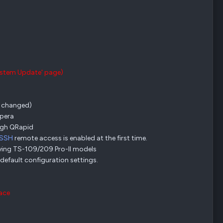
ystem Update' page)
 changed)
Opera
ugh QRapid
SSH
remote access is enabled at the first time.
ifying TS-109/209 Pro-II models
 default configuration settings.
lace