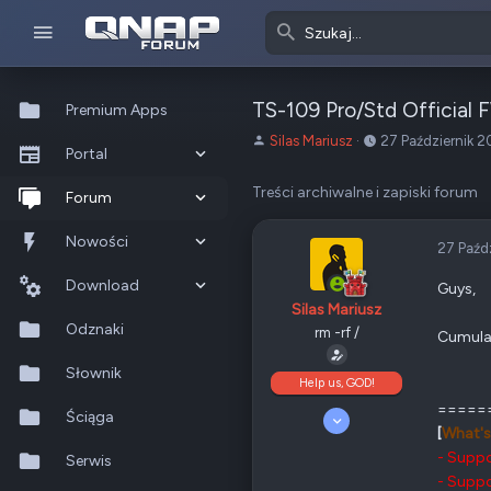
TS-109 Pro/Std Official F
Premium Apps
A
o
Silas Mariusz
27 Październik 
Portal
u
d
t
:
Treści archiwalne i zapiski forum
Co nowego?
Forum
o
r
Ostatnia aktywność
Nowe posty
Nowości
27 Paźd
t
e
Popularne
Nowe posty
Download
Guys,
m
Silas Mariusz
a
Szukaj na forum
Wszystkie posty
Szukaj zasobów
Odznaki
rm -rf /
Cumulat
t
u
Nowe zasoby
Słownik
Help us, GOD!
=====
Ostatnia aktywność
Ściąga
5 Kwiecień 2008
[
What's
10 189
4 699
- Suppo
Serwis
405
- Supp