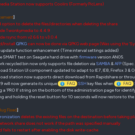
media Station now supports Coolirs (Formerly PicLens)
cement
]
 option to delete the files/directories when deleting the share.
ade Twonkymedia to 4.4.9
de rsync from v2.6.6 to v3.0.4
d/Install
QPKG
can now be done via QPKG web page (Was using the 'S
update function enhancement (Time interval settings added)
le SMART test on Seagate hard drive with
firmware
version AN05.
rk recycled bin now only supports file deletion via
SAMBA
&
AFP
(Spec.
oad Station UI component updated to adapt to IE7, IE8, Firefox 3 & 
oad station now supports direct download from Rapidshare or thro
9 will now generate its unique
FAQ
SSH
key files when
FAQ
g a 'PRO II' string on the bottom of the administration page for ident
ing and holding the reset button for 10 seconds will now restore to the
Bug Fixed
]
ronization
deletes the existing files on the destination before taking p
network share does not work if the path was specified manually
d fails to restart after enabling the disk write-cache