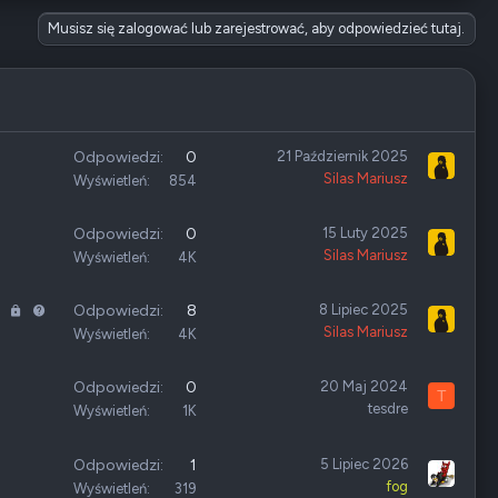
Musisz się zalogować lub zarejestrować, aby odpowiedzieć tutaj.
Odpowiedzi
0
21 Październik 2025
Silas Mariusz
Wyświetleń
854
Odpowiedzi
0
15 Luty 2025
Silas Mariusz
Wyświetleń
4K
Z
P
Odpowiedzi
8
8 Lipiec 2025
Silas Mariusz
a
y
Wyświetleń
4K
m
t
k
a
Odpowiedzi
0
20 Maj 2024
T
n
n
tesdre
Wyświetleń
1K
i
i
ę
e
Odpowiedzi
1
5 Lipiec 2026
t
fog
Wyświetleń
319