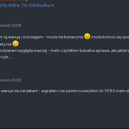
/TS-109-II
|
TS-109 Pro/Pro-II
ziernik 2008
 tą wersję i ostrzegam - może nie koniecznie
może komuś się sp
tety nie
pobierani wygląda inaczej - mało czytelnie i banalna sprawa ,ale jak
yle.......
ziernik 2008
e wersje nie narzekam - wgralem i na swoim nowiutkim ts-109 II mam dys