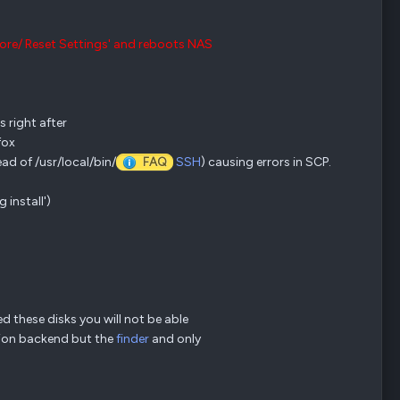
tore/ Reset Settings' and reboots NAS
 right after
fox
ad of /usr/local/bin/
FAQ
SSH
) causing errors in SCP.
 install')
d these disks you will not be able
tion backend but the
finder
and only