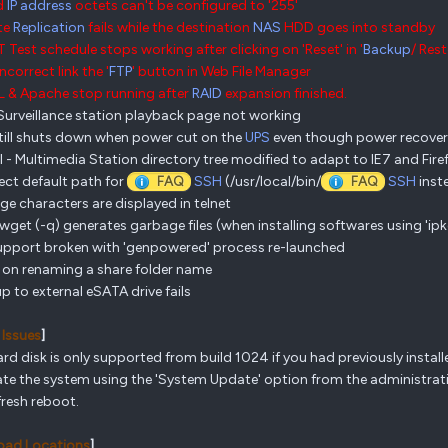
d
IP address
octets can't be configured to '255'
te
Replication
fails while the destination
NAS
HDD goes into standby
 Test schedule stops working after clicking on 'Reset' in '
Backup
/ Res
incorrect link the '
FTP
' button in Web File Manager
 & Apache stop running after
RAID
expansion finished.
 Surveillance station playback page not working
till shuts down when power cut on the
UPS
even though power recovers
I - Multimedia Station directory tree modified to adapt to IE7 and Fire
rect default path for
FAQ
SSH
(/usr/local/bin/
FAQ
SSH
inste
ge characters are displayed in telnet
 wget (-q) generates garbage files (when installing softwares using 'ipkg
upport broken with 'genpowered' process re-launched
s on renaming a share folder name
up to external eSATA drive fails
Issues
]
ard disk is only supported from build 1024 if you had previously installe
te the system using the 'System Update' option from the administra
fresh reboot.
ad Locations
]