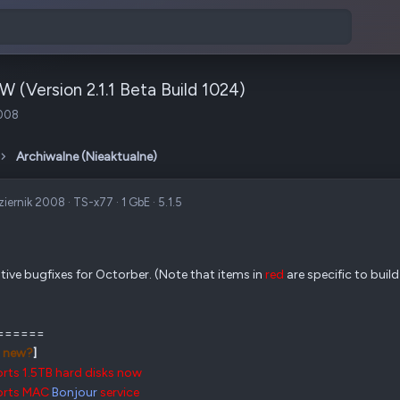
W (Version 2.1.1 Beta Build 1024)
2008
Archiwalne (Nieaktualne)
ziernik 2008
·
TS-x77
·
1 GbE
·
5.1.5
ive bugfixes for Octorber. (Note that items in
red
are specific to buil
======
 new?
]
rts 1.5TB hard disks now
orts MAC
Bonjour
service