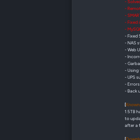
- Solve
- Remo
- SMART
- Fixed 
- MySQL
- Fixed
- NAS s
- Web U
- Incor
- Garba
- Using
- UPS s
- Error
- Back 
[
Known 
1.5TB h
to upda
after a 
[
Downlo