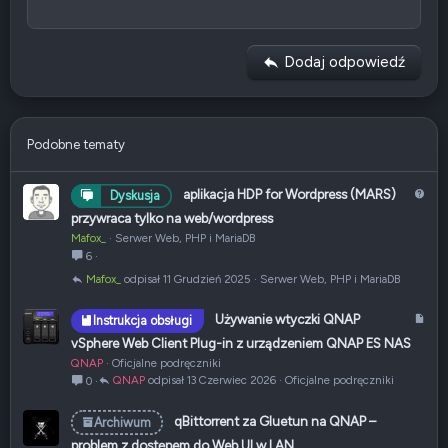
a
12
Courier New
t
Wyrównaj do prawej
Wcięcie tekstu
Nagłówek 2
y
Georgia
15
w
Wyjustuj tekst
Usuń wcięcie
Nagłówek 3
Dodaj odpowiedź
n
18
Tahoma
e
22
Times New Roman
26
Trebuchet MS
Podobne tematy
Verdana
P
aplikacja HDP for Wordpress (MARS)
Dyskusja
y
przywraca tylko na web/wordpress
t
Mafox_
Serwer Web, PHP i MariaDB
a
6
n
Mafox_
11 Grudzień 2025
Serwer Web, PHP i MariaDB
i
e
A
Używanie wtyczki QNAP
Instrukcja obsługi
r
vSphere Web Client Plug-in z urządzeniem QNAP ES NAS
t
QNAP
Oficjalne podręczniki
y
QNAP
13 Czerwiec 2026
Oficjalne podręczniki
0
k
u
qBittorrent za Gluetun na QNAP –
Archiwum
ł
problem z dostępem do Web UI w LAN