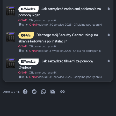
k
u
A
Jak zarządzać zadaniami pobierania za
Wiedza
ł
r
pomocą Qget
t
QNAP
Oficjalne podręczniki
y
QNAP
13 Czerwiec 2026
Oficjalne podręczniki
0
k
u
A
Dlaczego mój Security Center utknął na
FAQ
ł
r
ekranie ładowania po instalacji?
t
QNAP
Oficjalne podręczniki
y
QNAP
13 Kwiecień 2026
Oficjalne podręczniki
0
k
u
A
Jak zarządzać filmami za pomocą
Wiedza
ł
r
Qvideo?
t
QNAP
Oficjalne podręczniki
y
QNAP
13 Czerwiec 2026
Oficjalne podręczniki
0
k
u
ł
Facebook
Reddit
WhatsApp
E-mail
Link
Udostępnij: