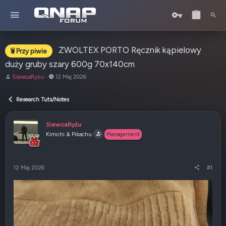
ZWOLTEX PORTO Ręcznik kąpielowy
Przy piwie
duży gruby szary 600g 70x140cm
A
o
SiewcaRyżu
12 Maj 2026
u
d
t
:
Research Tuts/Notes
o
r
t
SiewcaRyżu
e
Kimchi & Pikachu
Management
m
a
t
u
12 Maj 2026
#1