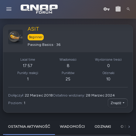
ASIT
Beginner
Passing Basics
·
36
Local time
Wiadomości
Wyróżnione treści
17:57
8
0
Punkty reakcji
Punktów
Odznaki
1
25
10
Dołączył
22 Marzec 2018
Ostatnio widziany
28 Marzec 2024
Poziom
1
Znajdź
OSTATNIA AKTYWNOŚĆ
WIADOMOŚCI
ODZNAKI
O SOBIE