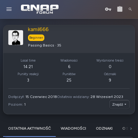
kamil666
Beginner
Passing Basics
·
35
Local time
Wiadomości
Wyróżnione treści
14:21
6
0
Punkty reakcji
Punktów
Odznaki
3
25
9
Dołączył
15 Czerwiec 2018
Ostatnio widziany
28 Wrzesień 2023
Poziom
1
Znajdź
OSTATNIA AKTYWNOŚĆ
WIADOMOŚCI
ODZNAKI
O SOBIE