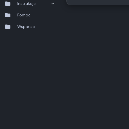
Instrukcje
QTS 5.2.x
Pomoc
QuTS hero h6.0.x
Wsparcie
QuMagie
Hybrid Backup Sync
Qfile Pro
HA Manager
QuWAN
QuRouter
QSS