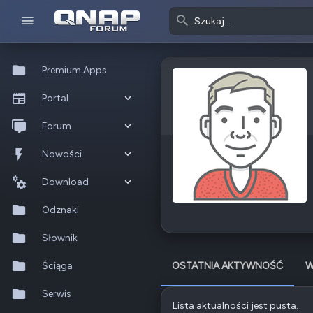
Premium Apps
Portal
Co nowego?
Forum
Ostatnia aktywność
Nowe posty
Nowości
Popularne
Nowe posty
Download
Szukaj na forum
Wszystkie posty
Szukaj zasobów
Odznaki
Nowe zasoby
Słownik
Ostatnia aktywność
Ściąga
OSTATNIA AKTYWNOŚĆ
W
Serwis
Lista aktualności jest pusta.