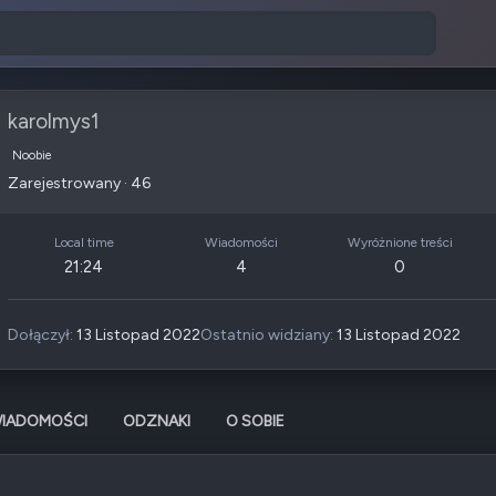
karolmys1
Noobie
Zarejestrowany
·
46
Local time
Wiadomości
Wyróżnione treści
21:24
4
0
Dołączył
13 Listopad 2022
Ostatnio widziany
13 Listopad 2022
IADOMOŚCI
ODZNAKI
O SOBIE