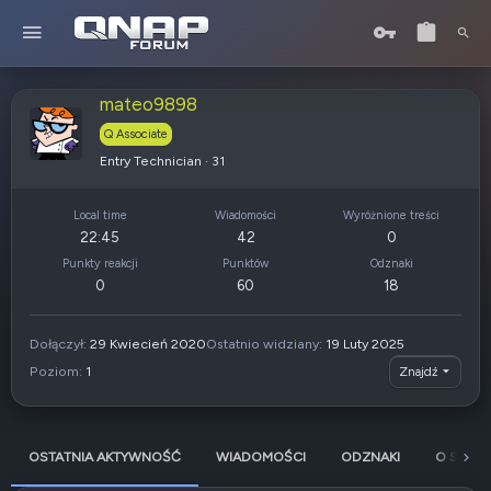
mateo9898
Q Associate
Entry Technician
·
31
Local time
Wiadomości
Wyróżnione treści
22:45
42
0
Punkty reakcji
Punktów
Odznaki
0
60
18
Dołączył
29 Kwiecień 2020
Ostatnio widziany
19 Luty 2025
Poziom
1
Znajdź
OSTATNIA AKTYWNOŚĆ
WIADOMOŚCI
ODZNAKI
O SOBIE