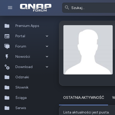
Premium Apps
Portal
Co nowego?
Forum
Ostatnia aktywność
Nowe posty
Nowości
Popularne
Nowe posty
Download
Szukaj na forum
Wszystkie posty
Szukaj zasobów
Odznaki
Nowe zasoby
Słownik
Ostatnia aktywność
Ściąga
OSTATNIA AKTYWNOŚĆ
W
Serwis
Lista aktualności jest pusta.