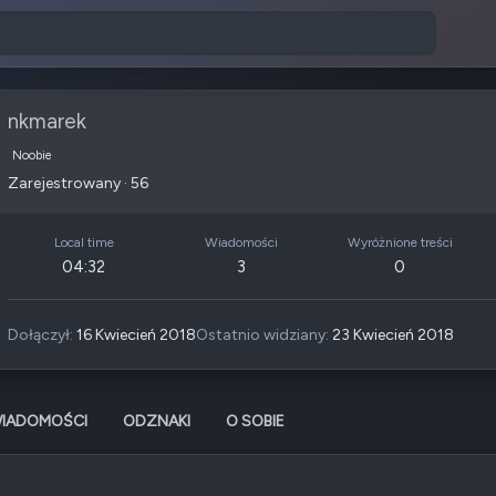
nkmarek
Noobie
Zarejestrowany
·
56
Local time
Wiadomości
Wyróżnione treści
04:32
3
0
Dołączył
16 Kwiecień 2018
Ostatnio widziany
23 Kwiecień 2018
IADOMOŚCI
ODZNAKI
O SOBIE