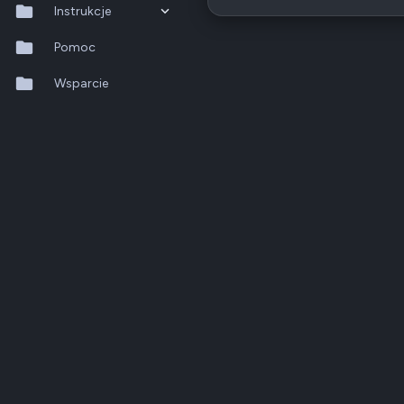
Instrukcje
QTS 5.2.x
Pomoc
QuTS hero h6.0.x
Wsparcie
QuMagie
Hybrid Backup Sync
Qfile Pro
HA Manager
QuWAN
QuRouter
QSS