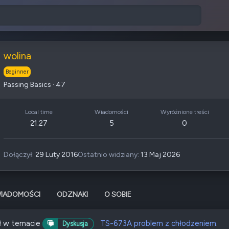
wolina
Beginner
Passing Basics
·
47
Local time
Wiadomości
Wyróżnione treści
21:27
5
0
Dołączył
29 Luty 2016
Ostatnio widziany
13 Maj 2026
IADOMOŚCI
ODZNAKI
O SOBIE
ł w temacie
TS-673A problem z chłodzeniem
.
Dyskusja