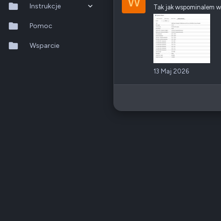
W
Instrukcje
Tak jak wspominalem w s
QTS 5.2.x
Pomoc
QuTS hero h6.0.x
Wsparcie
QuMagie
13 Maj 2026
Hybrid Backup Sync
Qfile Pro
HA Manager
QuWAN
QuRouter
QSS