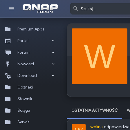
Premium Apps
W
Portal
Co nowego?
Forum
Ostatnia aktywność
Nowe posty
Nowości
Popularne
Nowe posty
Download
Szukaj na forum
Wszystkie posty
Szukaj zasobów
Odznaki
Nowe zasoby
Słownik
Ostatnia aktywność
Ściąga
OSTATNIA AKTYWNOŚĆ
W
Serwis
wolina
odpowiedzia