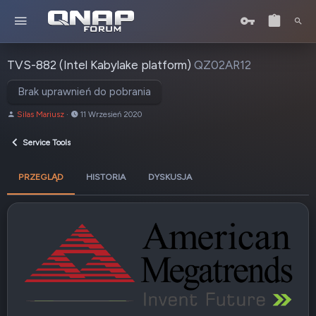
TVS-882 (Intel Kabylake platform)
QZ02AR12
Brak uprawnień do pobrania
A
D
Silas Mariusz
11 Wrzesień 2020
u
a
t
t
Service Tools
o
a
r
u
PRZEGLĄD
HISTORIA
DYSKUSJA
t
w
o
r
z
e
n
i
a