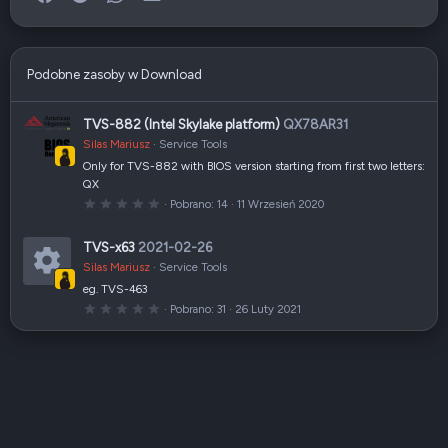
Podobne zasoby w Download
TVS-882 (Intel Skylake platform)
QX78AR31
Silas Mariusz
Service Tools
Only for TVS-882 with BIOS version starting from first two letters:
QX
0
Pobrano
14
11 Wrzesień 2020
,
0
0
TVS-x63
2021-02-26
g
w
Silas Mariusz
Service Tools
i
a
eg. TVS-463
I
z
0
Pobrano
31
26 Luty 2021
d
,
k
k
0
a
0
(
o
g
i
w
)
i
n
a
z
a
d
k
a