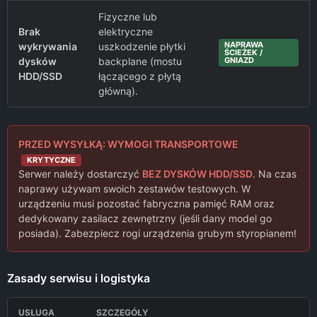
Fizyczne lub
Brak
elektryczne
NAPRAWA
wykrywania
uszkodzenie płytki
ŚCIEŻEK /
dysków
backplane (mostu
GNIAZD
HDD/SSD
łączącego z płytą
główną).
PRZED WYSYŁKĄ: WYMOGI TRANSPORTOWE
KRYTYCZNE
Serwer należy dostarczyć
BEZ DYSKÓW HDD/SSD
. Na czas
naprawy używam swoich zestawów testowych. W
urządzeniu musi pozostać fabryczna pamięć RAM oraz
dedykowany zasilacz zewnętrzny (jeśli dany model go
posiada). Zabezpiecz rogi urządzenia grubym styropianem!
Zasady serwisu i logistyka
USŁUGA
SZCZEGÓŁY