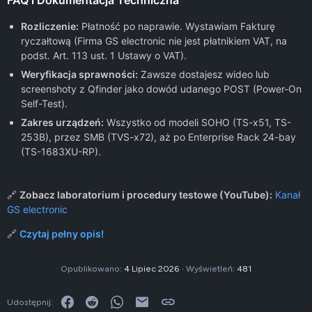
FAQ i Dokumentacja Techniczna
Rozliczenie:
Płatność po naprawie. Wystawiam Fakturę
ryczałtową (Firma GS electronic nie jest płatnikiem VAT, na
podst. Art. 113 ust. 1 Ustawy o VAT).
Weryfikacja sprawności:
Zawsze dostajesz wideo lub
screenshoty z Qfinder jako dowód udanego POST (Power-On
Self-Test).
Zakres urządzeń:
Wszystko od modeli SOHO (TS-x51, TS-
253B), przez SMB (TVS-x72), aż po Enterprise Rack 24-bay
(TS-1683XU-RP).
🔗
Zobacz laboratorium i procedury testowe (YouTube):
Kanał
GS electronic
🔗
Czytaj pełny opis!
Opublikowano
4 Lipiec 2026
Wyświetleń
481
Facebook
Reddit
WhatsApp
E-mail
Link
Udostępnij: