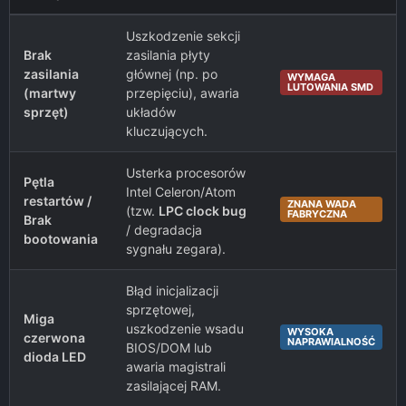
Uszkodzenie sekcji
Brak
zasilania płyty
zasilania
głównej (np. po
WYMAGA
LUTOWANIA SMD
(martwy
przepięciu), awaria
sprzęt)
układów
kluczujących.
Usterka procesorów
Pętla
Intel Celeron/Atom
restartów /
ZNANA WADA
(tzw.
LPC clock bug
FABRYCZNA
Brak
/ degradacja
bootowania
sygnału zegara).
Błąd inicjalizacji
sprzętowej,
Miga
uszkodzenie wsadu
WYSOKA
czerwona
NAPRAWIALNOŚĆ
BIOS/DOM lub
dioda LED
awaria magistrali
zasilającej RAM.