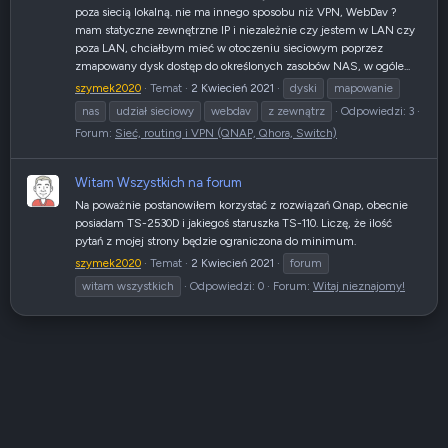
poza siecią lokalną. nie ma innego sposobu niż VPN, WebDav ?
mam statyczne zewnętrzne IP i niezależnie czy jestem w LAN czy
poza LAN, chciałbym mieć w otoczeniu sieciowym poprzez
zmapowany dysk dostęp do określonych zasobów NAS, w ogóle...
szymek2020
Temat
2 Kwiecień 2021
dyski
mapowanie
nas
udział sieciowy
webdav
z zewnątrz
Odpowiedzi: 3
Forum:
Sieć, routing i VPN (QNAP, Qhora, Switch)
Witam Wszystkich na forum
Na poważnie postanowiłem korzystać z rozwiązań Qnap, obecnie
posiadam TS-2530D i jakiegoś staruszka TS-110. Liczę, że ilość
pytań z mojej strony będzie ograniczona do minimum.
szymek2020
Temat
2 Kwiecień 2021
forum
witam wszystkich
Odpowiedzi: 0
Forum:
Witaj nieznajomy!