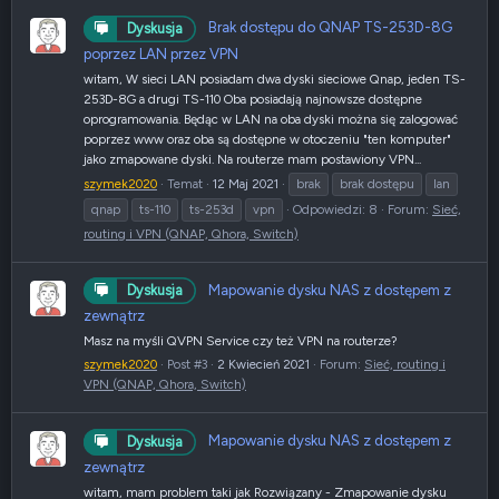
Brak dostępu do QNAP TS-253D-8G
Dyskusja
poprzez LAN przez VPN
witam, W sieci LAN posiadam dwa dyski sieciowe Qnap, jeden TS-
253D-8G a drugi TS-110 Oba posiadają najnowsze dostępne
oprogramowania. Będąc w LAN na oba dyski można się zalogować
poprzez www oraz oba są dostępne w otoczeniu "ten komputer"
jako zmapowane dyski. Na routerze mam postawiony VPN...
szymek2020
Temat
12 Maj 2021
brak
brak dostępu
lan
qnap
ts-110
ts-253d
vpn
Odpowiedzi: 8
Forum:
Sieć,
routing i VPN (QNAP, Qhora, Switch)
Mapowanie dysku NAS z dostępem z
Dyskusja
zewnątrz
Masz na myśli QVPN Service czy też VPN na routerze?
szymek2020
Post #3
2 Kwiecień 2021
Forum:
Sieć, routing i
VPN (QNAP, Qhora, Switch)
Mapowanie dysku NAS z dostępem z
Dyskusja
zewnątrz
witam, mam problem taki jak Rozwiązany - Zmapowanie dysku