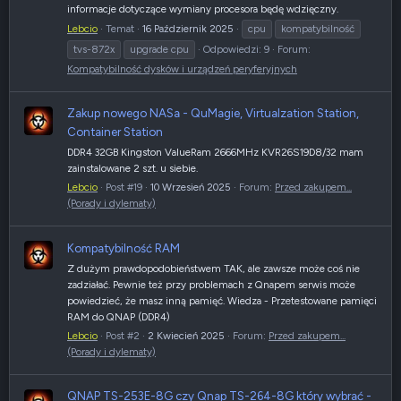
informacje dotyczące wymiany procesora będę wdzięczny.
Lebcio
Temat
16 Październik 2025
cpu
kompatybilność
tvs-872x
upgrade cpu
Odpowiedzi: 9
Forum:
Kompatybilność dysków i urządzeń peryferyjnych
Zakup nowego NASa - QuMagie, Virtualzation Station,
Container Station
DDR4 32GB Kingston ValueRam 2666MHz KVR26S19D8/32 mam
zainstalowane 2 szt. u siebie.
Lebcio
Post #19
10 Wrzesień 2025
Forum:
Przed zakupem...
(Porady i dylematy)
Kompatybilność RAM
Z dużym prawdopodobieństwem TAK, ale zawsze może coś nie
zadziałać. Pewnie też przy problemach z Qnapem serwis może
powiedzieć, że masz inną pamięć. Wiedza - Przetestowane pamięci
RAM do QNAP (DDR4)
Lebcio
Post #2
2 Kwiecień 2025
Forum:
Przed zakupem...
(Porady i dylematy)
QNAP TS-253E-8G czy Qnap TS-264-8G który wybrać -