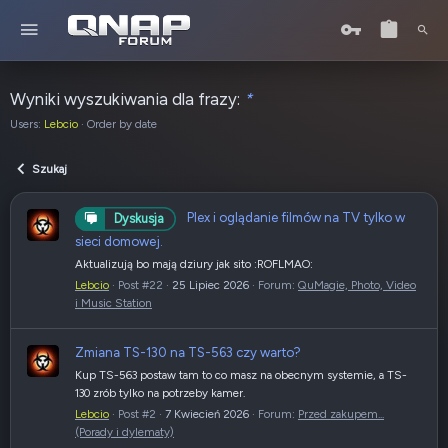
Wyniki wyszukiwania dla frazy:
*
Users:
Lebcio
Order by date
Szukaj
Plex i oglądanie filmów na TV tylko w
Dyskusja
sieci domowej.
Aktualizują bo mają dziury jak sito :ROFLMAO:
Lebcio
Post #22
25 Lipiec 2026
Forum:
QuMagie, Photo, Video
i Music Station
Zmiana TS-130 na TS-563 czy warto?
Kup TS-563 postaw tam to co masz na obecnym systemie, a TS-
130 zrób tylko na potrzeby kamer.
Lebcio
Post #2
7 Kwiecień 2026
Forum:
Przed zakupem...
(Porady i dylematy)