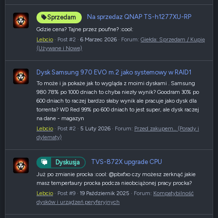
Na sprzedaz QNAP TS-h1277XU-RP
Sprzedam
Gdzie cena? Tajne przez poufne? :cool:
Lebcio
Post #2
6 Marzec 2026
Forum:
Giełda: Sprzedam / Kupię
(Używane i Nowe)
Dysk Samsung 970 EVO m.2 jako systemowy w RAID1
To może i ja pokaże jak to wygląda z moimi dyskami . Samsung
980 78% po 1000 dniach to chyba niezły wynik? Goodram 30% po
600 dniach to raczej bardzo słaby wynik ale pracuje jako dysk dla
torrenta? WD Red 99% po 600 dniach to jest super, ale dysk raczej
na dane - magazyn
Lebcio
Post #2
5 Luty 2026
Forum:
Przed zakupem... (Porady i
dylematy)
TVS-872X upgrade CPU
Dyskusja
Już po zmianie procka :cool: @pbxfxo czy możesz zerknąć jakie
masz tempertaury procka podcza nieobciążonej pracy procka?
Lebcio
Post #9
19 Październik 2025
Forum:
Kompatybilność
dysków i urządzeń peryferyjnych