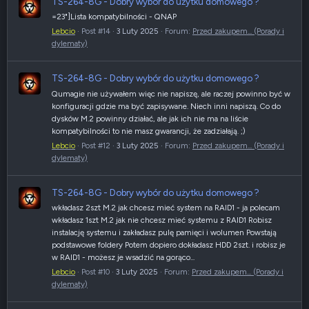
TS-264-8G - Dobry wybór do użytku domowego ?
=23"]Lista kompatybilności - QNAP
Lebcio
Post #14
3 Luty 2025
Forum:
Przed zakupem... (Porady i
dylematy)
TS-264-8G - Dobry wybór do użytku domowego ?
Qumagie nie używałem więc nie napiszę, ale raczej powinno być w
konfiguracji gdzie ma być zapisywane. Niech inni napiszą. Co do
dysków M.2 powinny działać, ale jak ich nie ma na liście
kompatybilności to nie masz gwarancji, że zadziałają. ;)
Lebcio
Post #12
3 Luty 2025
Forum:
Przed zakupem... (Porady i
dylematy)
TS-264-8G - Dobry wybór do użytku domowego ?
wkładasz 2szt M.2 jak chcesz mieć system na RAID1 - ja polecam
wkładasz 1szt M.2 jak nie chcesz mieć systemu z RAID1 Robisz
instalację systemu i zakładasz pulę pamięci i wolumen Powstają
podstawowe foldery Potem dopiero dokładasz HDD 2szt. i robisz je
w RAID1 - możesz je wsadzić na gorąco...
Lebcio
Post #10
3 Luty 2025
Forum:
Przed zakupem... (Porady i
dylematy)