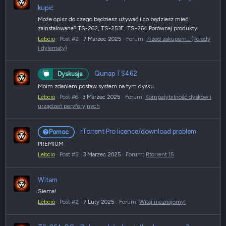
kupić
Może opisz do czego będziesz używać i co będziesz mieć
zainstalowane? TS-262, TS-253E, TS-264 Porównaj produkty
Lebcio
Post #2
7 Marzec 2025
Forum:
Przed zakupem... (Porady
i dylematy)
Qunap TS462
Dyskusja
Moim zdaniem postaw system na tym dysku.
Lebcio
Post #6
3 Marzec 2025
Forum:
Kompatybilność dysków i
urządzeń peryferyjnych
rTorrent Pro licence/download problem
Pomoc
PREMIUM
Lebcio
Post #5
3 Marzec 2025
Forum:
Rtorrent 15
Witam
Siema!
Lebcio
Post #2
7 Luty 2025
Forum:
Witaj nieznajomy!