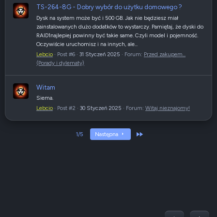
TS-264-8G - Dobry wybór do użytku domowego ?
Dysk na system może być i 500 GB. Jak nie będziesz miał
zainstalowanych dużo dodatków to wystarczy. Pamiętaj, że dyski do
RAID1najlepiej powinny być takie same. Czyli model i pojemność.
Oczywiście uruchomisz i na innych, ale...
Lebcio
Post #6
31 Styczeń 2025
Forum:
Przed zakupem...
(Porady i dylematy)
Witam
Siema.
Lebcio
Post #2
30 Styczeń 2025
Forum:
Witaj nieznajomy!
Ostatni
1/5
Następna