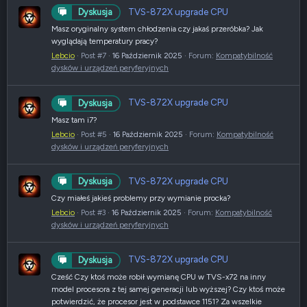
TVS-872X upgrade CPU
Dyskusja
Masz oryginalny system chłodzenia czy jakaś przeróbka? Jak
wyglądają temperatury pracy?
Lebcio
Post #7
16 Październik 2025
Forum:
Kompatybilność
dysków i urządzeń peryferyjnych
TVS-872X upgrade CPU
Dyskusja
Masz tam i7?
Lebcio
Post #5
16 Październik 2025
Forum:
Kompatybilność
dysków i urządzeń peryferyjnych
TVS-872X upgrade CPU
Dyskusja
Czy miałeś jakieś problemy przy wymianie procka?
Lebcio
Post #3
16 Październik 2025
Forum:
Kompatybilność
dysków i urządzeń peryferyjnych
TVS-872X upgrade CPU
Dyskusja
Cześć Czy ktoś może robił wymianę CPU w TVS-x72 na inny
model procesora z tej samej generacji lub wyższej? Czy ktoś może
potwierdzić, że procesor jest w podstawce 1151? Za wszelkie