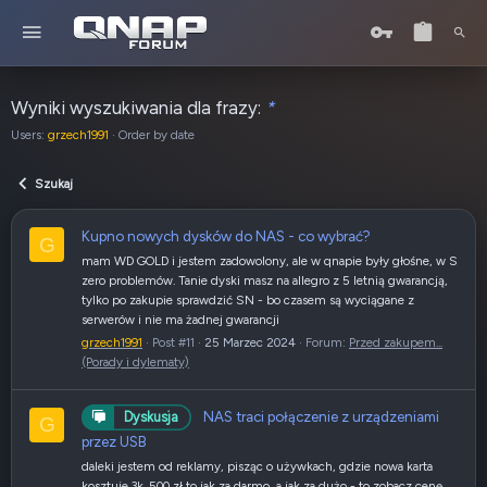
Wyniki wyszukiwania dla frazy:
*
Users:
grzech1991
Order by date
Szukaj
Kupno nowych dysków do NAS - co wybrać?
G
mam WD GOLD i jestem zadowolony, ale w qnapie były głośne, w S
zero problemów. Tanie dyski masz na allegro z 5 letnią gwarancją,
tylko po zakupie sprawdzić SN - bo czasem są wyciągane z
serwerów i nie ma żadnej gwarancji
grzech1991
Post #11
25 Marzec 2024
Forum:
Przed zakupem...
(Porady i dylematy)
NAS traci połączenie z urządzeniami
Dyskusja
G
przez USB
daleki jestem od reklamy, pisząc o używkach, gdzie nowa karta
kosztuje 3k. 500 zł to jak za darmo, a jak za dużo - to zobacz cenę