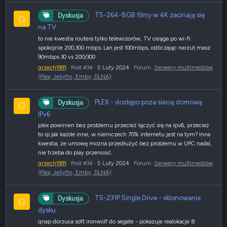
TS-264-8GB filmy w 4K zacinają się
Dyskusja
G
na TV
to nie kwestia routera tylko telewizorów, TV osiąga po wi-fi
spokojnie 200,300 mbps. Lan jest 100mbps, odliczając narzut masz
90mbps 30 vs 200/300
grzech1991
Post #34
5 Luty 2024
Forum:
Serwery multimediów
(Plex, Jellyfin, Emby, DLNA)
PLEX - dostępo poza siecią domową
Dyskusja
G
IPv6
plex powinien bez problemu przecież łączyć się na ipv6, przecież
to ip jak każde inne, w niemczech 70% internetu jest na tym? Inna
kwestia, że umowę można przedłużyć bez problemu w UPC nadal,
nie trzeba do play przenosić.
grzech1991
Post #34
5 Luty 2024
Forum:
Serwery multimediów
(Plex, Jellyfin, Emby, DLNA)
TS-231P Single Drive - sklonowanie
Dyskusja
G
dysku
qnap dorzuca soft ironwolf do segate - pokazuje realokacje 8