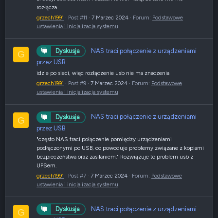
rozłącza.
grzech1991
Post #11
7 Marzec 2024
Forum:
Podstawowe
ustawienia i inicjalizacja systemu
NAS traci połączenie z urządzeniami
Dyskusja
G
przez USB
idzie po sieci, więc rozłączenie usb nie ma znaczenia
grzech1991
Post #9
7 Marzec 2024
Forum:
Podstawowe
ustawienia i inicjalizacja systemu
NAS traci połączenie z urządzeniami
Dyskusja
G
przez USB
"często NAS traci połączenie pomiędzy urządzeniami
podłączonymi po USB, co powoduje problemy związane z kopiami
bezpieczeństwa oraz zasilaniem." Rozwiązuje to problem usb z
UPSem.
grzech1991
Post #7
7 Marzec 2024
Forum:
Podstawowe
ustawienia i inicjalizacja systemu
NAS traci połączenie z urządzeniami
Dyskusja
G