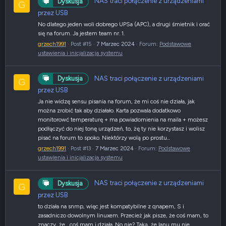
NAS traci połączenie z urządzeniami
Dyskusja
G
przez USB
No dlatego jeden woli dobrego UPSa (APC), a drugi śmietnik i orać
się na forum. Ja jestem team nr. 1.
grzech1991
Post #15
7 Marzec 2024
Forum:
Podstawowe
ustawienia i inicjalizacja systemu
NAS traci połączenie z urządzeniami
Dyskusja
G
przez USB
Ja nie widzę sensu pisania na forum, że mi coś nie działa, jak
można zrobić tak aby działało. Karta pozwala dodatkowo
monitorowć temperaturę + ma powiadomienia na maila + możesz
podłączyć do niej tonę urządzeń, to, żę ty nie korzystasz i wolisz
pisać na forum to spoko. Niektórzy wolą po prostu...
grzech1991
Post #13
7 Marzec 2024
Forum:
Podstawowe
ustawienia i inicjalizacja systemu
NAS traci połączenie z urządzeniami
Dyskusja
G
przez USB
to działa na snmp, więc jest kompatybilne z qnapem, S i
zasadniczo dowolnym linuxem. Przecież jak pisze, że coś mam, to
znaczy, że... coś mam i działa. No nie? Taką, że lanu mu nie