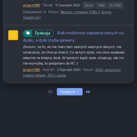
grzech1991
Temat
11 Sierpień 2021
drive
hdd
ts-231p
Odpowiedzi: 9
Forum:
Backup i migawki (HBS 3, Qsync,
SnapSync)
Brak możliwości zapisania danych na
Dyskusja
G
dysku, a dysk chyba sprawny...
Zrozum, że to, że nie mam tam żadnych ważnych danych, nie
oznacza to, że chce je stracić. Co za tym idzie, nie chce wydawać
obecnie na kolejny dysk. W każdym bądź razie, dziękuję. Jak nic
nie wymyślę, to podpinam do PC ;)
grzech1991
Post #7
3 Styczeń 2021
Forum:
RAID, woluminy,
system plików, ZFS i cache
Ostatni
1/2
Następna