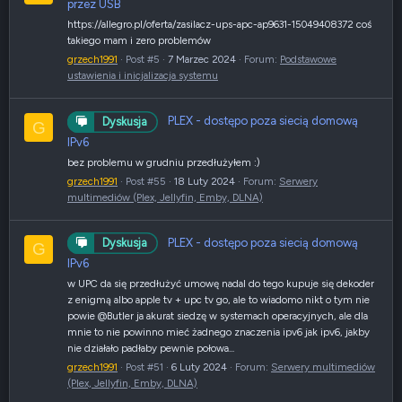
przez USB
https://allegro.pl/oferta/zasilacz-ups-apc-ap9631-15049408372 coś
takiego mam i zero problemów
grzech1991
Post #5
7 Marzec 2024
Forum:
Podstawowe
ustawienia i inicjalizacja systemu
PLEX - dostępo poza siecią domową
Dyskusja
G
IPv6
bez problemu w grudniu przedłużyłem :)
grzech1991
Post #55
18 Luty 2024
Forum:
Serwery
multimediów (Plex, Jellyfin, Emby, DLNA)
PLEX - dostępo poza siecią domową
Dyskusja
G
IPv6
w UPC da się przedłużyć umowę nadal do tego kupuje się dekoder
z enigmą albo apple tv + upc tv go, ale to wiadomo nikt o tym nie
powie @Butler ja akurat siedzę w systemach operacyjnych, ale dla
mnie to nie powinno mieć żadnego znaczenia ipv6 jak ipv6, jakby
nie działało padłaby pewnie połowa...
grzech1991
Post #51
6 Luty 2024
Forum:
Serwery multimediów
(Plex, Jellyfin, Emby, DLNA)