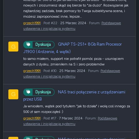
nowych i zrozumiesz skąd się bierze to "za dużo". Rozwiązanie jak
najbardziej zadziała, brak pomocy to Twoja subiektywna ocena, i
możesz zaproponować inne, lepsze...
grzech1991
Post #22
25 Marzec 2024
Forum:
Podstawowe
ustawienia i inicjalizacja systemu
QNAP TS-251+ 8Gb Ram Procesor
Dyskusja
G
J1900 (4rdzenie, 4 wątki)
to samo miałem, support nie potrafił pomóc poza - usunięciem
danych z dysku, zmieniłem na S i zero problemów
grzech1991
Post #30
25 Marzec 2024
Forum:
Podstawowe
ustawienia i inicjalizacja systemu
NAS traci połączenie z urządzeniami
Dyskusja
G
przez USB
Ja wniosłem, wątek pod tytułem "jak to działa" i wolę coś innego za
500 zł sam rozpocząłeś :)
grzech1991
Post #17
7 Marzec 2024
Forum:
Podstawowe
ustawienia i inicjalizacja systemu