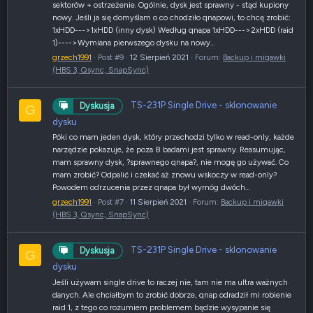
sektorów + ostrzeżenie. Ogólnie, dysk jest sprawny - stąd kupiony
nowy. Jeśli ja się domyślam o co chodziło qnapowi, to chcę zrobić:
1xHDD--->1xHDD (inny dysk) Według qnapa 1xHDD--->2xHDD (raid
1)---->Wymiana pierwszego dysku na nowy...
grzech1991
Post #9
12 Sierpień 2021
Forum:
Backup i migawki
(HBS 3, Qsync, SnapSync)
TS-231P Single Drive - sklonowanie
Dyskusja
G
dysku
Póki co mam jeden dysk, który przechodzi tylko w read-only, każde
narzędzie pokazuje, że poza 8 badami jest sprawny. Reasumując,
mam sprawny dysk, ?sprawnego qnapa?, nie mogę go używać. Co
mam zrobić? Odpalić i czekać aż znowu wskoczy w read-only?
Powodem odrzucenia przez qnapa był wymóg dwóch...
grzech1991
Post #7
11 Sierpień 2021
Forum:
Backup i migawki
(HBS 3, Qsync, SnapSync)
TS-231P Single Drive - sklonowanie
Dyskusja
G
dysku
Jeśli używam single drive to raczej nie, tam nie ma ultra ważnych
danych. Ale chciałbym to zrobić dobrze, qnap odradził mi robienie
raid 1, z tego co rozumiem problemem będzie wysypanie się