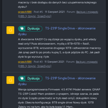
macierzy i brak dostępu do danych bez uzupełnienia kolejnego
dysku?
grzech1991
Post #5
11 Sierpień 2021
Forum:
Backup i migawki
(HBS 3, Qsync, SnapSync)
TS-231P Single Drive - sklonowanie
Dyskusja
G
dysku
A stworzenie RAID1? Co się dzieje po wyjęciu dysku, jest wtedy
read only? Poza sklonowaniem, myślę o 8TB+10TB = Raid1,
wyrzucenie 8TB, wrzucenie drugiego 10TB i odtworzenie macierzy.
Jak qnap padł to po prostu kupię S, a dysk pójdzie do PC. Jak padł
dysk to go wyrzucę i tyle.
grzech1991
Post #3
11 Sierpień 2021
Forum:
Backup i migawki
(HBS 3, Qsync, SnapSync)
TS-231P Single Drive - sklonowanie
Dyskusja
G
dysku
Wersja oprogramowania Firmware: 4.5.41741 Model serwera: QNAP
TS-231P Cześć! Mam problem z qnapem, istnieje szansa, że pada
mi dysk (często przechodzi w tryb read-only), dokupiłem nowy
dysk. Obecna konfiguracja: 8TB single drive Nowy dysk: 10TB
Zależy mi na tym, aby to była kopia 1:1. Mam...