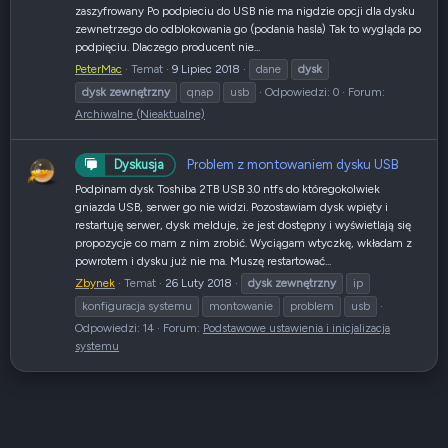
zaszyfrowany Po podpieciu do USB nie ma nigdzie opcji dla dysku
zewnetrzego do odblokowania go (podania hasla) Tak to wygląda po
podpięciu. Dlaczego producent nie...
PeterMac
Temat
9 Lipiec 2018
dane
dysk
dysk
zewnętrzny
qnap
usb
Odpowiedzi: 0
Forum:
Archiwalne (Nieaktualne)
Problem z montowaniem dysku USB
Dyskusja
Podpinam dysk Toshiba 2TB USB 3.0 ntfs do któregokolwiek
gniazda USB, serwer go nie widzi. Pozostawiam dysk wpięty i
restartuję serwer, dysk melduje, że jest dostępny i wyświetlają się
propozycje co mam z nim zrobić. Wyciągam wtyczkę, wkładam z
powrotem i dysku już nie ma. Muszę restartować...
Zbynek
Temat
26 Luty 2018
dysk
zewnętrzny
ip
konfiguracja systemu
montowanie
problem
usb
Odpowiedzi: 14
Forum:
Podstawowe ustawienia i inicjalizacja
systemu