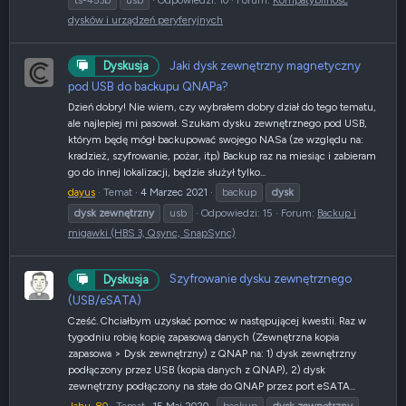
dysków i urządzeń peryferyjnych
Jaki dysk zewnętrzny magnetyczny
Dyskusja
pod USB do backupu QNAPa?
Dzień dobry! Nie wiem, czy wybrałem dobry dział do tego tematu,
ale najlepiej mi pasował. Szukam dysku zewnętrznego pod USB,
którym będę mógł backupować swojego NASa (ze względu na:
kradzież, szyfrowanie, pożar, itp) Backup raz na miesiąc i zabieram
go do innej lokalizacji, będzie służył tylko...
dayus
Temat
4 Marzec 2021
backup
dysk
dysk
zewnętrzny
usb
Odpowiedzi: 15
Forum:
Backup i
migawki (HBS 3, Qsync, SnapSync)
Szyfrowanie dysku zewnętrznego
Dyskusja
(USB/eSATA)
Cześć. Chciałbym uzyskać pomoc w następującej kwestii. Raz w
tygodniu robię kopię zapasową danych (Zewnętrzna kopia
zapasowa > Dysk zewnętrzny) z QNAP na: 1) dysk zewnętrzny
podłączony przez USB (kopia danych z QNAP), 2) dysk
zewnętrzny podłączony na stałe do QNAP przez port eSATA...
Jahu_80
Temat
15 Maj 2020
backup
dysk
zewnętrzny