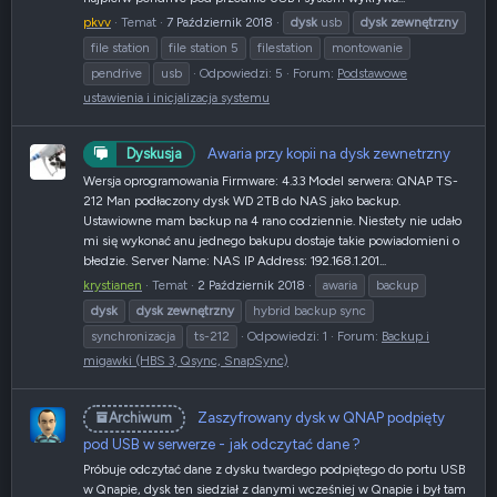
pkvv
Temat
7 Październik 2018
dysk
usb
dysk
zewnętrzny
file station
file station 5
filestation
montowanie
pendrive
usb
Odpowiedzi: 5
Forum:
Podstawowe
ustawienia i inicjalizacja systemu
Awaria przy kopii na dysk zewnetrzny
Dyskusja
Wersja oprogramowania Firmware: 4.3.3 Model serwera: QNAP TS-
212 Man podłaczony dysk WD 2TB do NAS jako backup.
Ustawiowne mam backup na 4 rano codziennie. Niestety nie udało
mi się wykonać anu jednego bakupu dostaje takie powiadomieni o
błedzie. Server Name: NAS IP Address: 192.168.1.201...
krystianen
Temat
2 Październik 2018
awaria
backup
dysk
dysk
zewnętrzny
hybrid backup sync
synchronizacja
ts-212
Odpowiedzi: 1
Forum:
Backup i
migawki (HBS 3, Qsync, SnapSync)
Zaszyfrowany dysk w QNAP podpięty
Archiwum
pod USB w serwerze - jak odczytać dane ?
Próbuje odczytać dane z dysku twardego podpiętego do portu USB
w Qnapie, dysk ten siedział z danymi wcześniej w Qnapie i był tam