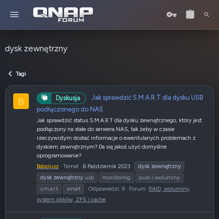
dysk zewnętrzny
Tagi
Jak sprawdzić S.M.A.R.T dla dysku USB
Dyskusja
B
podłączonego do NAS
Jak sprawdzić status S.M.A.R.T dla dysku zewnętrznego, który jest
podłączony na stałe do serwera NAS, tak żeby w czasie
rzeczywistym dostać informacje o ewentulanych problemach z
dyskiem zewnętrznym? Da się jakoś użyć domyślne
oprogramowanie?
Babolusz
Temat
6 Październik 2023
dysk
zewnętrzny
dysk
zewnętrzny
usb
monitoring
pule i woluminy
s.m.a.r.t
smart
Odpowiedzi: 9
Forum:
RAID, woluminy,
system plików, ZFS i cache