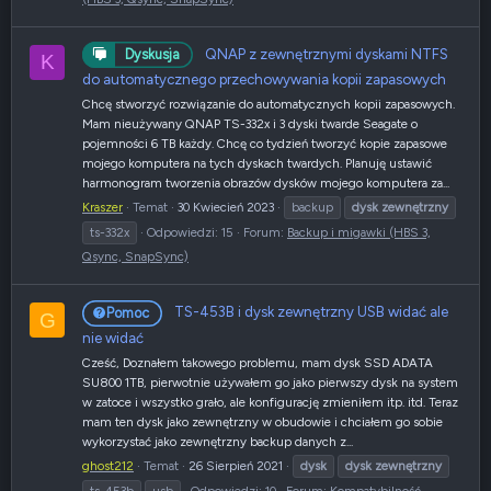
QNAP z zewnętrznymi dyskami NTFS
Dyskusja
K
do automatycznego przechowywania kopii zapasowych
Chcę stworzyć rozwiązanie do automatycznych kopii zapasowych.
Mam nieużywany QNAP TS-332x i 3 dyski twarde Seagate o
pojemności 6 TB każdy. Chcę co tydzień tworzyć kopie zapasowe
mojego komputera na tych dyskach twardych. Planuję ustawić
harmonogram tworzenia obrazów dysków mojego komputera za...
Kraszer
Temat
30 Kwiecień 2023
backup
dysk
zewnętrzny
ts-332x
Odpowiedzi: 15
Forum:
Backup i migawki (HBS 3,
Qsync, SnapSync)
TS-453B i dysk zewnętrzny USB widać ale
Pomoc
G
nie widać
Cześć, Doznałem takowego problemu, mam dysk SSD ADATA
SU800 1TB, pierwotnie używałem go jako pierwszy dysk na system
w zatoce i wszystko grało, ale konfigurację zmieniłem itp. itd. Teraz
mam ten dysk jako zewnętrzny w obudowie i chciałem go sobie
wykorzystać jako zewnętrzny backup danych z...
ghost212
Temat
26 Sierpień 2021
dysk
dysk
zewnętrzny
ts-453b
usb
Odpowiedzi: 10
Forum:
Kompatybilność