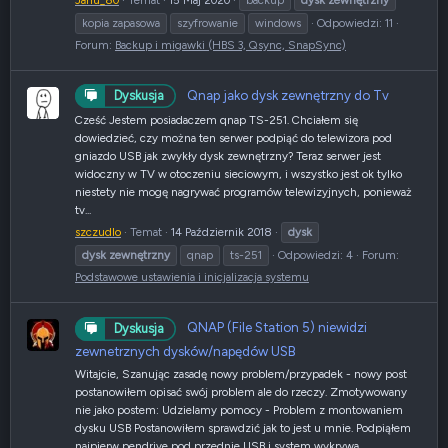
kopia zapasowa
szyfrowanie
windows
Odpowiedzi: 11
Forum:
Backup i migawki (HBS 3, Qsync, SnapSync)
Qnap jako dysk zewnętrzny do Tv
Dyskusja
Cześć Jestem posiadaczem qnap TS-251. Chciałem się
dowiedzieć, czy można ten serwer podpiąć do telewizora pod
gniazdo USB jak zwykły dysk zewnętrzny? Teraz serwer jest
widoczny w TV w otoczeniu sieciowym, i wszystko jest ok tylko
niestety nie mogę nagrywać programów telewizyjnych, ponieważ
tv...
szczudlo
Temat
14 Październik 2018
dysk
dysk
zewnętrzny
qnap
ts-251
Odpowiedzi: 4
Forum:
Podstawowe ustawienia i inicjalizacja systemu
QNAP (File Station 5) niewidzi
Dyskusja
zewnetrznych dysków/napędów USB
Witajcie, Szanując zasadę nowy problem/przypadek - nowy post
postanowiłem opisać swój problem ale do rzeczy. Zmotywowany
nie jako postem: Udzielamy pomocy - Problem z montowaniem
dysku USB Postanowiłem sprawdzić jak to jest u mnie. Podpiąłem
najpierw pendrive pod przednie USB i system wykrywa...