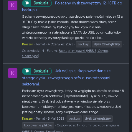
Polecany dysk zewnętrzny 12-16TB do
Dyskusja
K
backup-u.
Szukam zewnętrznego dysku twardego o pojemności między 12 a
16 TB. Czy macie jakieś modele, które dobrze wam służą przez
długi czas? Idealnie by było gdyby taki dysk nie miał
zintegrowanego na stałe adaptera SATA do USB, co umożliwiłoby
w razie potrzeby wykorzystanie go gdzie indzie albo...
Kraszer
Temat
4 Czerwiec 2023
backup
dysk
zewnętrzny
Odpowiedzi: 4
Forum:
Backup i migawki (HBS 3, Qsync,
SnapSync)
Jak najlepiej skopiować dane ze
Dyskusja
K
starego dysku zewnętrznego ntfs z uszkodzonymi
sektorami.
Posiadam dysk zewnętrzny, który ze względu na starość posiada 48
nienaprawionych sektorów (CrystalDiskInfo). Dysk NTFS, dawno
nieużywany. Dysk jest odczytywany w windowsie, ale przy
kopiowaniu niektórych plików jest komunikat o uszkodzeniu. Jaki
jest najlepszy sposób, żeby skopiować dane z tego...
Kraszer
Temat
6 Maj 2023
backup
dysk
zewnętrzny
kopiowanie plików
Odpowiedzi: 1
Forum:
Backup i migawki
(HBS 3, Qsync, SnapSync)