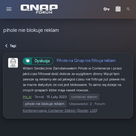
pihole nie blokuje reklam
Tagi
Pihole na Qnap nie filtruje reklam
Dyskusja
Witam Serdecznie Zainstalowałem Pihole w Contenerze i przez
jakiś czas filtrował dość dobrze za wyjątkiem strony Wp.pl tam
zawsze są reklamy ale od jakiegoś czasu nie fiiltruje już prawie nic
sa marne statystyki że coś jest blokowane. To samo się dzieje na
innych qnapach które maja nawet nowsze...
Ms_ki
Temat
15 Luty 2023
container station
pihole
nie
blokuje
reklam
Odpowiedzi: 2
Forum:
Konteneryzacja: Container Station (Docker, LXD)