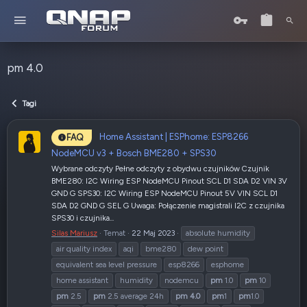
pm 4.0
Tagi
Home Assistant | ESPhome: ESP8266
FAQ
NodeMCU v3 + Bosch BME280 + SPS30
Wybrane odczyty Pełne odczyty z obydwu czujników Czujnik
BME280: I2C Wiring ESP NodeMCU Pinout SCL D1 SDA D2 VIN 3V
GND G SPS30: I2C Wiring ESP NodeMCU Pinout 5V VIN SCL D1
SDA D2 GND G SEL G Uwaga: Połączenie magistrali I2C z czujnika
SPS30 i czujnika...
Silas Mariusz
Temat
22 Maj 2023
absolute humidity
air quality index
aqi
bme280
dew point
equivalent sea level pressure
esp8266
esphome
home assistant
humidity
nodemcu
pm
1.0
pm
10
pm
2.5
pm
2.5 average 24h
pm
4.0
pm
1
pm
1.0