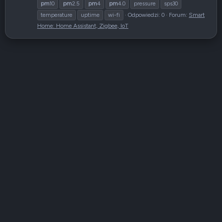
pm
10
pm
2.5
pm
4
pm
4.0
pressure
sps30
temperature
uptime
wi-fi
Odpowiedzi: 0
Forum:
Smart
Home: Home Assistant, Zigbee, IoT